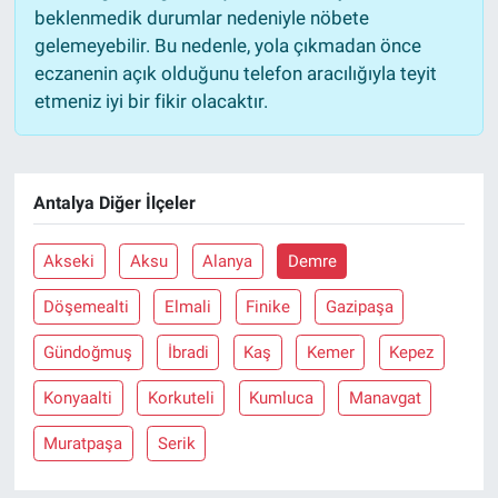
beklenmedik durumlar nedeniyle nöbete
gelemeyebilir. Bu nedenle, yola çıkmadan önce
eczanenin açık olduğunu telefon aracılığıyla teyit
etmeniz iyi bir fikir olacaktır.
Antalya Diğer İlçeler
Akseki
Aksu
Alanya
Demre
Döşemealti
Elmali
Finike
Gazipaşa
Gündoğmuş
İbradi
Kaş
Kemer
Kepez
Konyaalti
Korkuteli
Kumluca
Manavgat
Muratpaşa
Serik