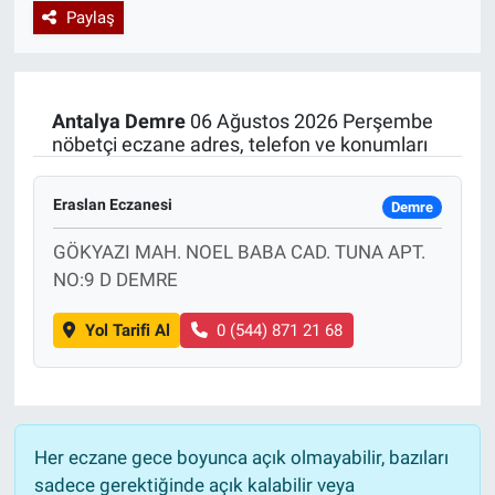
Paylaş
Özel Haberler
Dünya
Haber Arşivi
Yazarlar
Medya
Antalya
Demre
06 Ağustos 2026 Perşembe
nöbetçi eczane adres, telefon ve konumları
Özel Haberler
Eraslan Eczanesi
Kadın
Demre
GÖKYAZI MAH. NOEL BABA CAD. TUNA APT.
Erişim Bilgileri
NO:9 D DEMRE
Sağlık
Yol Tarifi Al
0 (544) 871 21 68
Teknoloji
Ramazan
Her eczane gece boyunca açık olmayabilir, bazıları
sadece gerektiğinde açık kalabilir veya