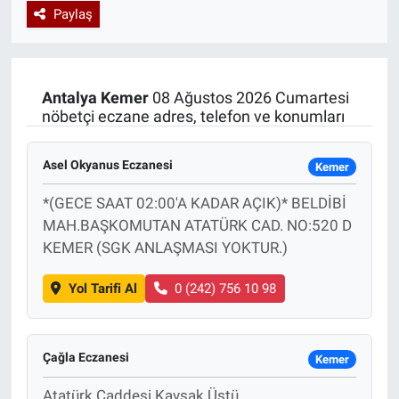
Paylaş
Özel Haberler
Dünya
Haber Arşivi
Yazarlar
Medya
Antalya
Kemer
08 Ağustos 2026 Cumartesi
nöbetçi eczane adres, telefon ve konumları
Özel Haberler
Asel Okyanus Eczanesi
Kadın
Kemer
*(GECE SAAT 02:00'A KADAR AÇIK)* BELDİBİ
Erişim Bilgileri
MAH.BAŞKOMUTAN ATATÜRK CAD. NO:520 D
KEMER (SGK ANLAŞMASI YOKTUR.)
Sağlık
Yol Tarifi Al
0 (242) 756 10 98
Teknoloji
Ramazan
Çağla Eczanesi
Kemer
Atatürk Caddesi Kavsak Üstü