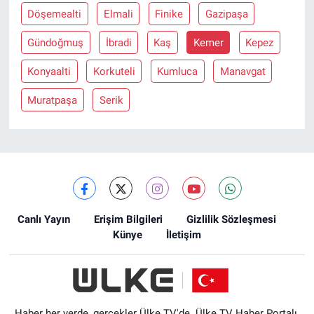
Döşemealti
Elmali
Finike
Gazipaşa
Gündoğmuş
İbradi
Kaş
Kemer
Kepez
Konyaalti
Korkuteli
Kumluca
Manavgat
Muratpaşa
Serik
Canlı Yayın
Erişim Bilgileri
Gizlilik Sözleşmesi
Künye
İletişim
Haber her yerde, gerçekler Ülke TV'de. Ülke TV Haber Portalı,