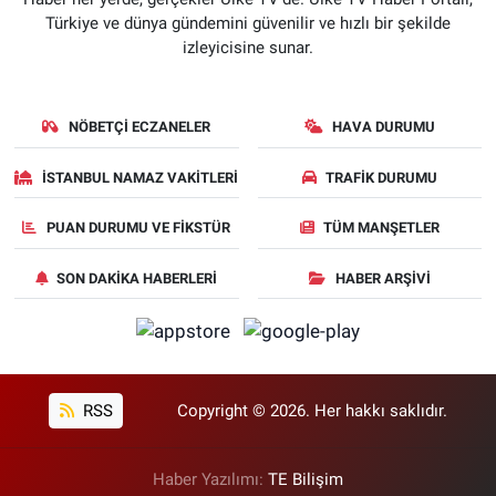
Türkiye ve dünya gündemini güvenilir ve hızlı bir şekilde
izleyicisine sunar.
NÖBETÇI ECZANELER
HAVA DURUMU
İSTANBUL NAMAZ VAKITLERI
TRAFIK DURUMU
PUAN DURUMU VE FIKSTÜR
TÜM MANŞETLER
SON DAKIKA HABERLERI
HABER ARŞIVI
RSS
Copyright © 2026. Her hakkı saklıdır.
Haber Yazılımı:
TE Bilişim