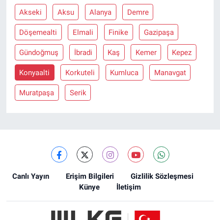
Akseki
Aksu
Alanya
Demre
Döşemealti
Elmali
Finike
Gazipaşa
Gündoğmuş
İbradi
Kaş
Kemer
Kepez
Konyaalti
Korkuteli
Kumluca
Manavgat
Muratpaşa
Serik
Canlı Yayın
Erişim Bilgileri
Gizlilik Sözleşmesi
Künye
İletişim