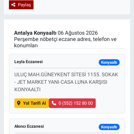
Paylaş
Özel Haberler
Dünya
Haber Arşivi
Yazarlar
Medya
Antalya
Konyaaltı
06 Ağustos 2026
Perşembe nöbetçi eczane adres, telefon ve
Özel Haberler
konumları
Kadın
Leyla Eczanesi
Konyaaltı
Erişim Bilgileri
ULUÇ MAH.GÜNEYKENT SİTESİ 1155. SOKAK
- JET MARKET YANI-CASA LUNA KARŞISI
Sağlık
KONYAALTI
Teknoloji
Yol Tarifi Al
0 (552) 152 80 00
Ramazan
Akıncı Eczanesi
Konyaaltı