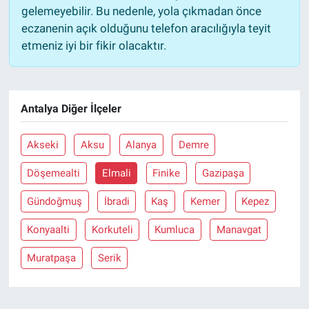
gelemeyebilir. Bu nedenle, yola çıkmadan önce
eczanenin açık olduğunu telefon aracılığıyla teyit
etmeniz iyi bir fikir olacaktır.
Antalya Diğer İlçeler
Akseki
Aksu
Alanya
Demre
Döşemealti
Elmali
Finike
Gazipaşa
Gündoğmuş
İbradi
Kaş
Kemer
Kepez
Konyaalti
Korkuteli
Kumluca
Manavgat
Muratpaşa
Serik