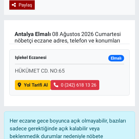
Paylaş
Özel Haberler
Dünya
Haber Arşivi
Yazarlar
Medya
Antalya
Elmalı
08 Ağustos 2026 Cumartesi
nöbetçi eczane adres, telefon ve konumları
Özel Haberler
Işlekel Eczanesi
Kadın
Elmalı
HÜKÜMET CD. NO:65
Erişim Bilgileri
Yol Tarifi Al
0 (242) 618 13 26
Sağlık
Teknoloji
Her eczane gece boyunca açık olmayabilir, bazıları
Ramazan
sadece gerektiğinde açık kalabilir veya
beklenmedik durumlar nedeniyle nöbete