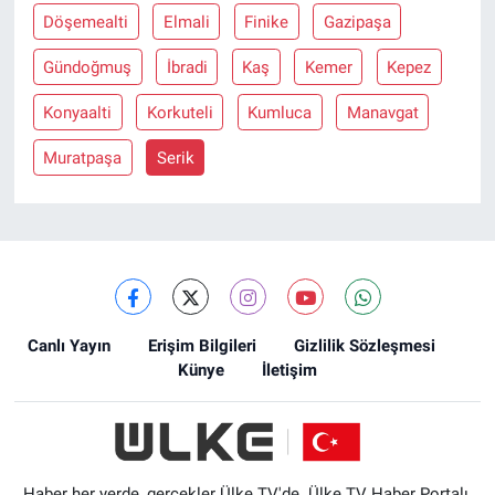
Döşemealti
Elmali
Finike
Gazipaşa
Gündoğmuş
İbradi
Kaş
Kemer
Kepez
Konyaalti
Korkuteli
Kumluca
Manavgat
Muratpaşa
Serik
Canlı Yayın
Erişim Bilgileri
Gizlilik Sözleşmesi
Künye
İletişim
Haber her yerde, gerçekler Ülke TV'de. Ülke TV Haber Portalı,