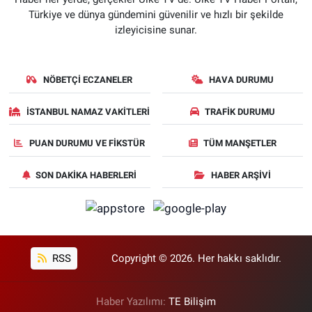
Türkiye ve dünya gündemini güvenilir ve hızlı bir şekilde
izleyicisine sunar.
NÖBETÇI ECZANELER
HAVA DURUMU
İSTANBUL NAMAZ VAKITLERI
TRAFIK DURUMU
PUAN DURUMU VE FIKSTÜR
TÜM MANŞETLER
SON DAKIKA HABERLERI
HABER ARŞIVI
RSS
Copyright © 2026. Her hakkı saklıdır.
Haber Yazılımı:
TE Bilişim