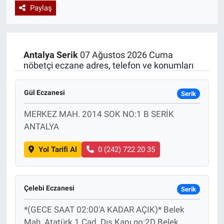
Paylaş
Özel Haberler
Dünya
Haber Arşivi
Yazarlar
Medya
Antalya
Serik
07 Ağustos 2026 Cuma
nöbetçi eczane adres, telefon ve konumları
Özel Haberler
Gül Eczanesi
Kadın
Serik
MERKEZ MAH. 2014 SOK NO:1 B SERİK
Erişim Bilgileri
ANTALYA
Sağlık
Yol Tarifi Al
0 (242) 722 20 35
Teknoloji
Çelebi Eczanesi
Serik
Ramazan
*(GECE SAAT 02:00'A KADAR AÇIK)* Belek
Mah. Atatürk 1 Cad. Dış Kapı no:2D Belek