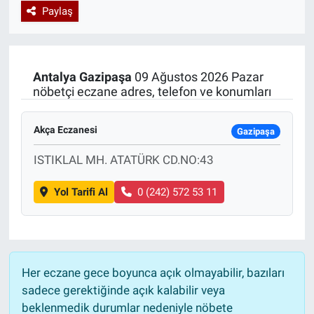
Paylaş
Özel Haberler
Dünya
Haber Arşivi
Yazarlar
Medya
Antalya
Gazipaşa
09 Ağustos 2026 Pazar
nöbetçi eczane adres, telefon ve konumları
Özel Haberler
Akça Eczanesi
Kadın
Gazipaşa
ISTIKLAL MH. ATATÜRK CD.NO:43
Erişim Bilgileri
Yol Tarifi Al
0 (242) 572 53 11
Sağlık
Teknoloji
Her eczane gece boyunca açık olmayabilir, bazıları
Ramazan
sadece gerektiğinde açık kalabilir veya
beklenmedik durumlar nedeniyle nöbete