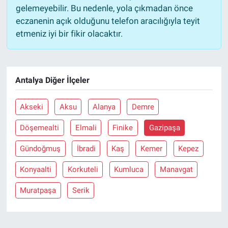
gelemeyebilir. Bu nedenle, yola çıkmadan önce
eczanenin açık olduğunu telefon aracılığıyla teyit
etmeniz iyi bir fikir olacaktır.
Antalya Diğer İlçeler
Akseki
Aksu
Alanya
Demre
Döşemealti
Elmali
Finike
Gazipaşa
Gündoğmuş
İbradi
Kaş
Kemer
Kepez
Konyaalti
Korkuteli
Kumluca
Manavgat
Muratpaşa
Serik