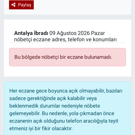
Paylaş
Özel Haberler
Dünya
Haber Arşivi
Yazarlar
Medya
Antalya
İbradı
09 Ağustos 2026 Pazar
nöbetçi eczane adres, telefon ve konumları
Özel Haberler
Kadın
Bu bölgede nöbetçi bir eczane bulunamadı.
Erişim Bilgileri
Sağlık
Her eczane gece boyunca açık olmayabilir, bazıları
sadece gerektiğinde açık kalabilir veya
Teknoloji
beklenmedik durumlar nedeniyle nöbete
gelemeyebilir. Bu nedenle, yola çıkmadan önce
Ramazan
eczanenin açık olduğunu telefon aracılığıyla teyit
etmeniz iyi bir fikir olacaktır.