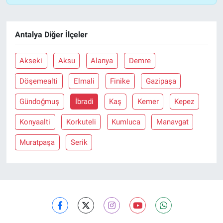
Antalya Diğer İlçeler
Akseki
Aksu
Alanya
Demre
Döşemealti
Elmali
Finike
Gazipaşa
Gündoğmuş
İbradi
Kaş
Kemer
Kepez
Konyaalti
Korkuteli
Kumluca
Manavgat
Muratpaşa
Serik