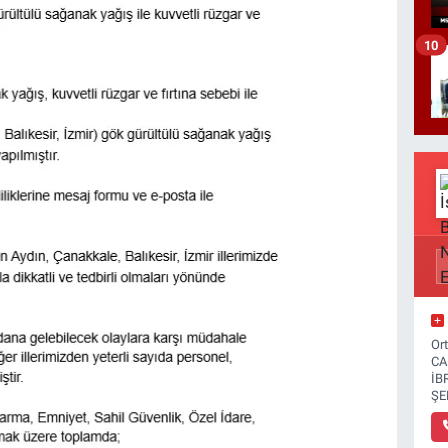
10
Or
CA
İB
ŞE