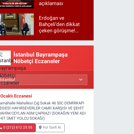
açıklaması
Erdoğan ve
Bahçeli'den dikkat
çeken görüşme!
Basına kapalı
gerçekleşti
İstanbul Bayrampaşa
Nöbetçi Eczaneler
Ocaklı Eczanesi
tamahalle Mahallesi Çığ Sokak 46 50C DEMİRKAPI
DDESİ HAYIRSEVERLER CAMİİ KARŞISI VE ŞEHİT
RAHİM CEYLAN ASM ÇAPRAZI (SOKAĞIN YENİ ADI
HİT ÜMİT YOLCU SOKAĞI)
0 (212) 612 25 55
Yol Tarifi Al