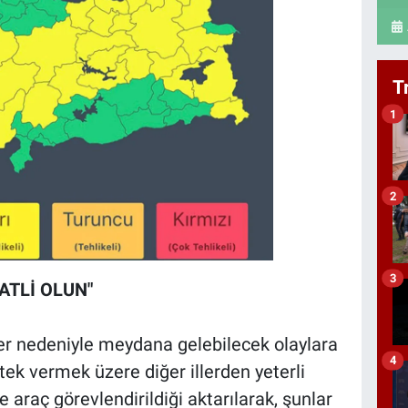
T
1
2
3
ATLİ OLUN"
er nedeniyle meydana gelebilecek olaylara
4
ek vermek üzere diğer illerden yeterli
araç görevlendirildiği aktarılarak, şunlar