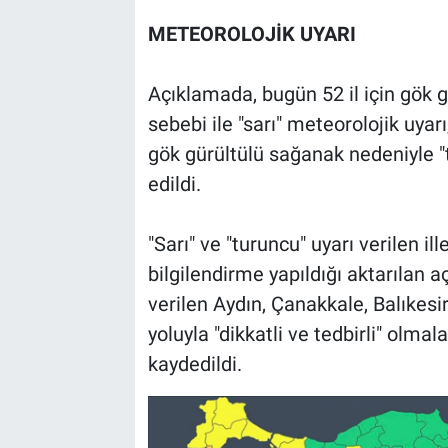
METEOROLOJİK UYARI
Açıklamada, bugün 52 il için gök g
sebebi ile "sarı" meteorolojik uyarı
gök gürültülü sağanak nedeniyle "t
edildi.
"Sarı" ve "turuncu" uyarı verilen il
bilgilendirme yapıldığı aktarılan 
verilen Aydın, Çanakkale, Balıkes
yoluyla "dikkatli ve tedbirli" olmal
kaydedildi.