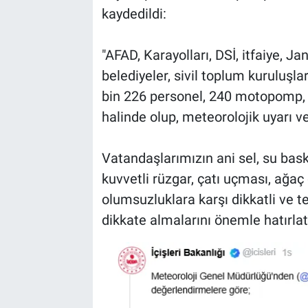
kaydedildi:
"AFAD, Karayolları, DSİ, itfaiye, J
belediyeler, sivil toplum kuruluşl
bin 226 personel, 240 motopomp, 
halinde olup, meteorolojik uyarı v
Vatandaşlarımızın ani sel, su baskı
kuvvetli rüzgar, çatı uçması, ağa
olumsuzluklara karşı dikkatli ve ted
dikkate almalarını önemle hatırlat