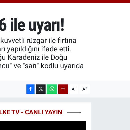
3.94
%0.32
T100
768
%48
 ile uyarı!
COIN
602,05
%0.69
vvetli rüzgar ile fırtına
ı yapıldığını ifade etti.
ğu Karadeniz ile Doğu
ncu" ve "sarı" kodlu uyarıda
-
+
A
A
LKE TV - CANLI YAYIN