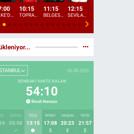
7:00
10:15
11:15
12:15
13:00
13:45
ÜLKE'DE BU SABAH
TOPRAKTAN SOFRAYA
BELGESEL: "ÜLKE'NİN ALIN TERİ"
SEVİLAY SUNGUR İLE ELİMİN BEREKETİ
ÖĞLE AJANSI
ÜLKE'DEN HABE
ükleniyor...
İSTANBUL
06.08.2026
SONRAKI VAKTE KALAN
54:09
İkindi Namazı
AK
GÜNEŞ
ÖĞLE
İKINDI
AKŞAM
YATSI
16
05:58
13:15
17:08
20:23
21:57