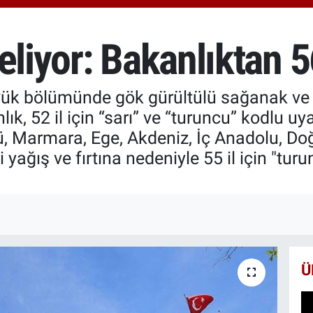
651
BİS
13.
eliyor: Bakanlıktan 56
BIT
64.
yük bölümünde gök gürültülü sağanak ve ku
ık, 52 il için “sarı” ve “turuncu” kodlu uyar
, Marmara, Ege, Akdeniz, İç Anadolu, Do
yağış ve fırtına nedeniyle 55 il için "turu
Ü