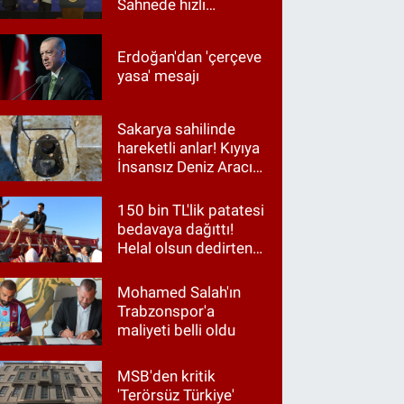
Sahnede hızlı
müdahale
Erdoğan'dan 'çerçeve
yasa' mesajı
Sakarya sahilinde
hareketli anlar! Kıyıya
İnsansız Deniz Aracı
vurdu
150 bin TL'lik patatesi
bedavaya dağıttı!
Helal olsun dedirten
hareket
Mohamed Salah'ın
Trabzonspor'a
maliyeti belli oldu
MSB'den kritik
'Terörsüz Türkiye'