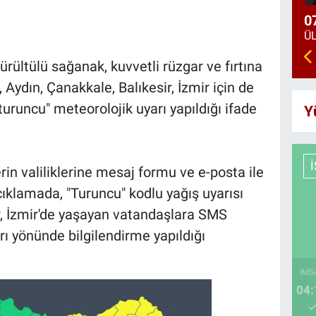
0
ürültülü sağanak, kuvvetli rüzgar ve fırtına
, Aydın, Çanakkale, Balıkesir, İzmir için de
uruncu" meteorolojik uyarı yapıldığı ifade
Y
lerin valiliklerine mesaj formu ve e-posta ile
açıklamada, "Turuncu" kodlu yağış uyarısı
ir, İzmir'de yaşayan vatandaşlara SMS
arı yönünde bilgilendirme yapıldığı
İMS
04: