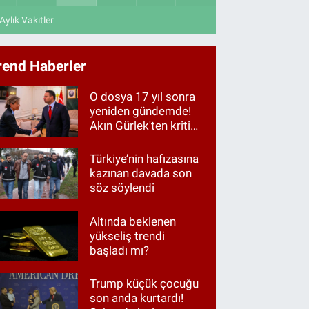
Aylık Vakitler
rend Haberler
O dosya 17 yıl sonra
yeniden gündemde!
Akın Gürlek'ten kritik
görüşme
Türkiye’nin hafızasına
kazınan davada son
söz söylendi
Altında beklenen
yükseliş trendi
başladı mı?
Trump küçük çocuğu
son anda kurtardı!