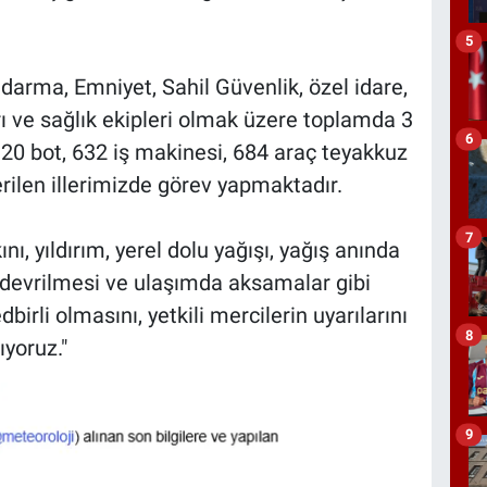
5
andarma, Emniyet, Sahil Güvenlik, özel idare,
arı ve sağlık ekipleri olmak üzere toplamda 3
6
20 bot, 632 iş makinesi, 684 araç teyakkuz
erilen illerimizde görev yapmaktadır.
7
nı, yıldırım, yerel dolu yağışı, yağış anında
ç devrilmesi ve ulaşımda aksamalar gibi
birli olmasını, yetkili mercilerin uyarılarını
8
ıyoruz."
9