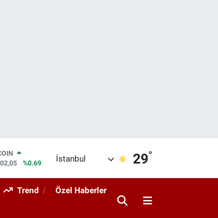
°
LAR
29
İstanbul
6006
%0.06
RO
0250
%0.02
Trend
Özel Haberler
RLİN
2398
%0.2
M ALTIN