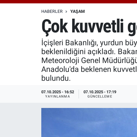
Özel Haberler
Dünya
Haber Arşivi
HABERLER
YAŞAM
Çok kuvvetli g
Yazarlar
Medya
İçişleri Bakanlığı, yurdun bü
Özel Haberler
beklenildiğini açıkladı. Bakanl
Kadın
Meteoroloji Genel Müdürlüğü
Anadolu'da beklenen kuvvetli 
Erişim Bilgileri
bulundu.
Sağlık
07.10.2025 - 16:52
07.10.2025 - 17:19
YAYINLANMA
GÜNCELLEME
Teknoloji
Ramazan