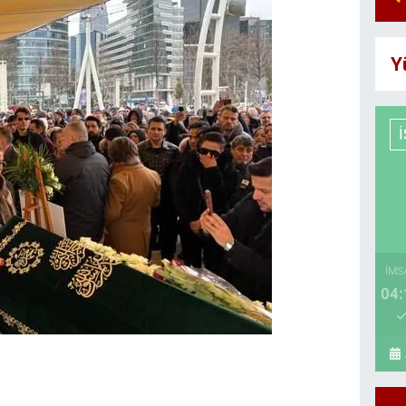
Y
İMS
04: