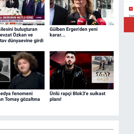
İs
Ba
ilesini buluşturan
Gülben Ergen'den yeni
evzat Özkan ve
karar...
rtav dünyaevine girdi
Yı
Ba
medya fenomeni
Ünlü rapçi Blok3'e suikast
n Tomay gözaltına
planı!