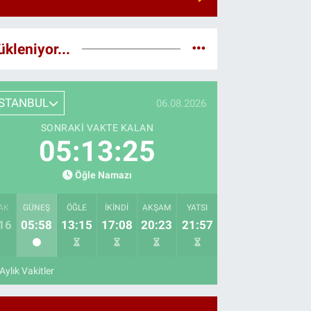
ükleniyor...
İSTANBUL
06.08.2026
SONRAKI VAKTE KALAN
05:13:23
Öğle Namazı
AK
GÜNEŞ
ÖĞLE
İKINDI
AKŞAM
YATSI
16
05:58
13:15
17:08
20:23
21:57
Aylık Vakitler