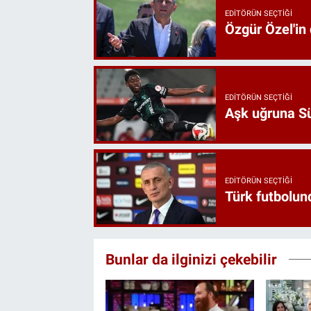
EDITÖRÜN SEÇTIĞI
Özgür Özel'in
EDITÖRÜN SEÇTIĞI
Aşk uğruna Süp
EDITÖRÜN SEÇTIĞI
Türk futbolund
Bunlar da ilginizi çekebilir