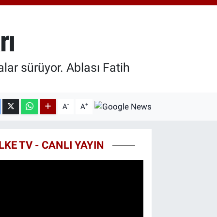
8.23
%0.39
T100
703
%0
rı
COIN
475,47
%0.66
lar sürüyor. Ablası Fatih
-
+
A
A
LKE TV - CANLI YAYIN