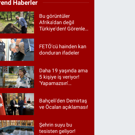
rend Haberler
Bu görüntüler
Afrika'dan değil
Türkiye'den! Görenler
hayrete düştü
FETÖ'cü hainden kan
donduran ifadeler
Daha 19 yaşında ama
5 kişiye iş veriyor!
'Yapamazsın'
diyenlere en güzel
cevap
Bahçeli'den Demirtaş
ve Öcalan açıklaması!
Şehrin suyu bu
tesisten geliyor!