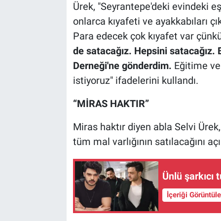
Ürek, "Seyrantepe'deki evindeki eşy
onlarca kıyafeti ve ayakkabıları ç
Para edecek çok kıyafet var çünkü 
de satacağız. Hepsini satacağız.
Derneği'ne gönderdim.
Eğitime ve
istiyoruz" ifadelerini kullandı.
“MİRAS HAKTIR”
Miras haktır diyen abla Selvi Ürek
tüm mal varlığının satılacağını açı
Ünlü şark
İçeriği Görüntül