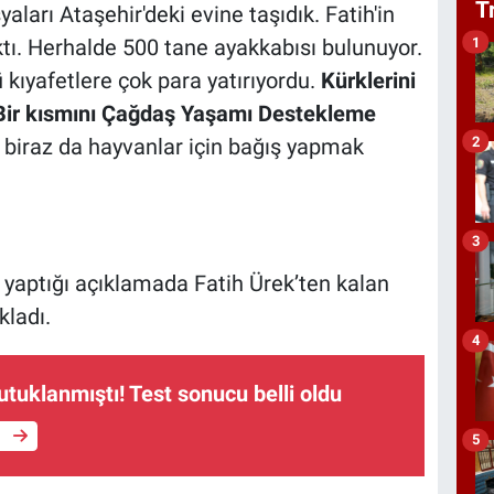
T
aları Ataşehir'deki evine taşıdık. Fatih'in
1
ıktı. Herhalde 500 tane ayakkabısı bulunuyor.
kıyafetlere çok para yatırıyordu.
Kürklerini
 Bir kısmını Çağdaş Yaşamı Destekleme
2
 biraz da hayvanlar için bağış yapmak
3
, yaptığı açıklamada Fatih Ürek’ten kalan
kladı.
4
ıcı tutuklanmıştı! Test sonucu belli oldu
e
5