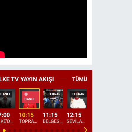
LKE TV YAYIN AKIŞI
TÜMÜ
CANLI
TEKRAR
TEKRAR
CANLI
HABER
CANLI
7:00
10:15
11:15
12:15
13:00
13:45
ÜLKE'DE BU SABAH
TOPRAKTAN SOFRAYA
BELGESEL: "ÜLKE'NİN ALIN TERİ"
SEVİLAY SUNGUR İLE ELİMİN BEREKETİ
ÖĞLE AJANSI
ÜLKE'DEN HABE