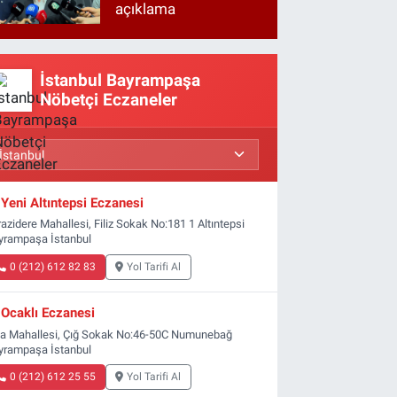
açıklama
İstanbul Bayrampaşa
Nöbetçi Eczaneler
Yeni Altıntepsi Eczanesi
azidere Mahallesi, Filiz Sokak No:181 1 Altıntepsi
yrampaşa İstanbul
0 (212) 612 82 83
Yol Tarifi Al
Ocaklı Eczanesi
ta Mahallesi, Çığ Sokak No:46-50C Numunebağ
yrampaşa İstanbul
0 (212) 612 25 55
Yol Tarifi Al