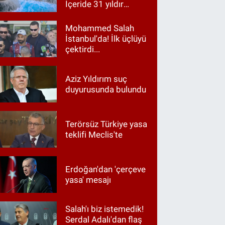
İçeride 31 yıldır
Kur’an okunuyor
Mohammed Salah
İstanbul'da! İlk üçlüyü
çektirdi...
Aziz Yıldırım suç
duyurusunda bulundu
Terörsüz Türkiye yasa
teklifi Meclis'te
Erdoğan'dan 'çerçeve
yasa' mesajı
Salah'ı biz istemedik!
Serdal Adalı'dan flaş