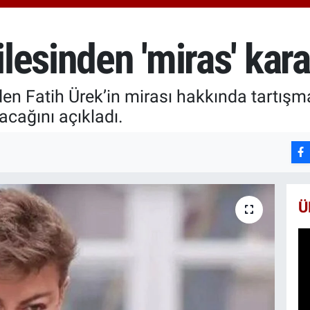
651
BİS
13.
ilesinden 'miras' kara
BIT
64.
n Fatih Ürek’in mirası hakkında tartışma
acağını açıkladı.
Ü