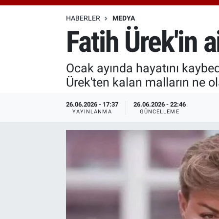
Özel Haberler
Dünya
Haber Arşivi
HABERLER
MEDYA
Fatih Ürek'in a
Yazarlar
Medya
Ocak ayında hayatını kaybede
Özel Haberler
Ürek'ten kalan malların ne ol
Kadın
26.06.2026 - 17:37
26.06.2026 - 22:46
YAYINLANMA
GÜNCELLEME
Erişim Bilgileri
Sağlık
Teknoloji
Ramazan