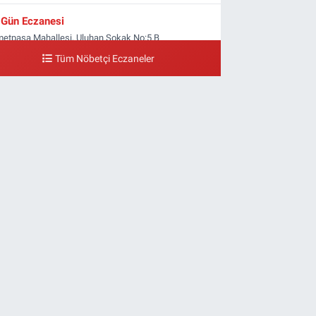
Gün Eczanesi
metpaşa Mahallesi, Uluhan Sokak No:5 B
yrampaşa İstanbul
Tüm Nöbetçi Eczaneler
0 (212) 613 41 57
Yol Tarifi Al
Ellinci Yıl Eczanesi
ldırım Mahallesi, Mostar Sokak No:4 A Yıldırım
yrampaşa İstanbul
0 (212) 640 11 57
Yol Tarifi Al