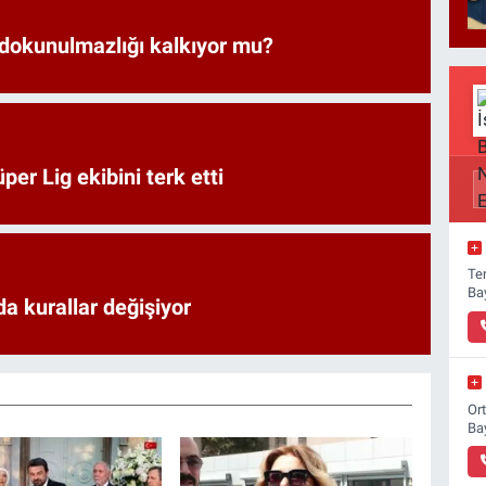
 dokunulmazlığı kalkıyor mu?
er Lig ekibini terk etti
Ter
Ba
a kurallar değişiyor
Or
Ba