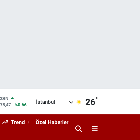
°
LAR
26
İstanbul
5971
%0.05
RO
1336
%0.18
Trend
Özel Haberler
RLİN
2534
%0.22
M ALTIN