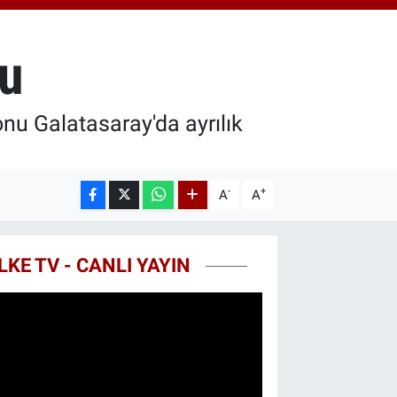
.55
%0
T100
79
%-14
du
COIN
40,97
%-0.15
nu Galatasaray'da ayrılık
-
+
A
A
LKE TV - CANLI YAYIN