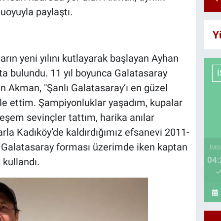
muoyuyla paylaştı.
Y
rın yeni yılını kutlayarak başlayan Ayhan
fta bulundu. 11 yıl boyunca Galatasaray
ten Akman, "Şanlı Galatasaray’ı en güzel
le ettim. Şampiyonluklar yaşadım, kupalar
şem sevinçler tattım, harika anılar
larla Kadıköy’de kaldırdığımız efsanevi 2011-
, Galatasaray forması üzerimde iken kaptan
İMS
04:
 kullandı.