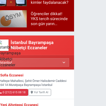
kimler faydalanacak?
Öğrenciler dikkat!
YKS tercih sürecinde
son gün yarın...
İstanbul Bayrampaşa
Nöbetçi Eczaneler
Sofia Eczanesi
rtaltepe Mahallesi, Şehit Ömer Halisdemir Caddesi
:64 1A Muratpaşa Bayrampaşa İstanbul
0 (212) 615 08 18
Yol Tarifi Al
Yeni Altıntepsi Eczanesi