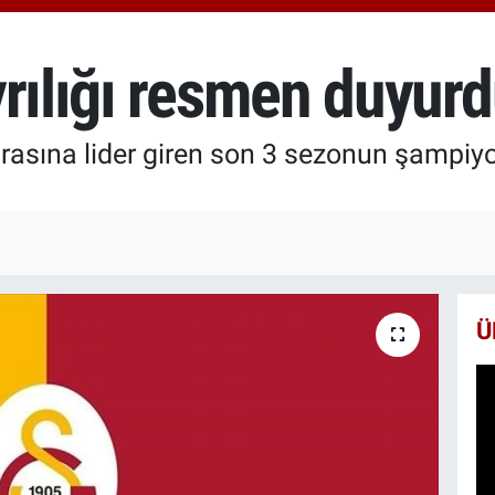
6660
BİS
13.7
yrılığı resmen duyur
BIT
64.8
arasına lider giren son 3 sezonun şampiyo
Ü