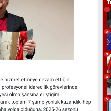
T
1
2
3
4
übe hizmet etmeye devam ettiğini
profesyonel idarecilik görevlerinde
yesi olma şansına eriştiğim
5
olarak toplam 7 şampiyonluk kazandık, hep
daha yolda olduğuna, 2025-26 sezonu