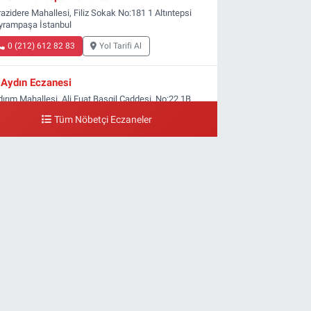
azidere Mahallesi, Filiz Sokak No:181 1 Altıntepsi
yrampaşa İstanbul
0 (212) 612 82 83
Yol Tarifi Al
Aydın Eczanesi
dırım Mahallesi, Ali Fuat Başgil Caddesi, No:22 1B
ldırım Bayrampaşa İstanbul
Tüm Nöbetçi Eczaneler
0 (212) 618 00 51
Yol Tarifi Al