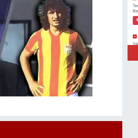
Ter
Ba
Yıl
Yı