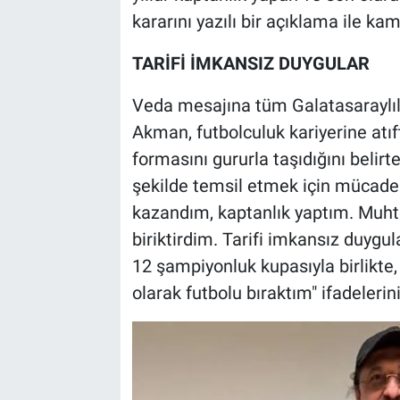
kararını yazılı bir açıklama ile ka
TARİFİ İMKANSIZ DUYGULAR
Veda mesajına tüm Galatasaraylıla
Akman, futbolculuk kariyerine atı
formasını gururla taşıdığını belir
şekilde temsil etmek için mücade
kazandım, kaptanlık yaptım. Muhte
biriktirdim. Tarifi imkansız duygu
12 şampiyonluk kupasıyla birlikte
olarak futbolu bıraktım" ifadelerini