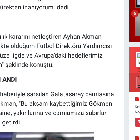
ürekten inanıyorum" dedi.
6
lık kararını netleştiren Ayhan Akman,
mekte olduğum Futbol Direktörü Yardımcısı
ze ligde ve Avrupa’daki hedeflerimiz
m" şeklinde konuştu.
 ANDI
haberiyle sarsılan Galatasaray camiasına
. Akman, "Bu akşam kaybettiğimiz Gökmen
Ka
sine, yakınlarına ve camiamıza sabırlar
No
getirdi.