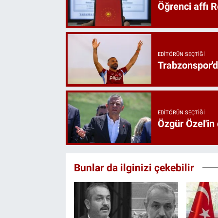
Öğrenci affı 
EDITÖRÜN SEÇTIĞI
Trabzonspor'd
EDITÖRÜN SEÇTIĞI
Özgür Özel'in
Bunlar da ilginizi çekebilir