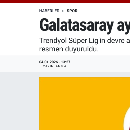
Özel Haberler
Dünya
Haber Arşivi
HABERLER
SPOR
Galatasaray a
Yazarlar
Medya
Trendyol Süper Lig'in devre 
Özel Haberler
resmen duyuruldu.
Kadın
04.01.2026 - 13:27
YAYINLANMA
Erişim Bilgileri
Sağlık
Teknoloji
Ramazan