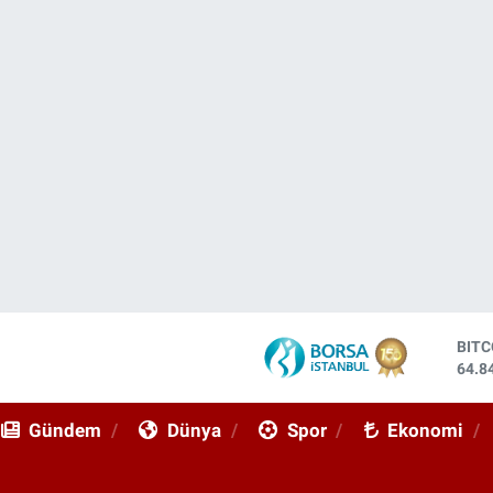
DOL
47,7
EUR
55,2
Gündem
Dünya
Spor
Ekonomi
STE
64,4
GRA