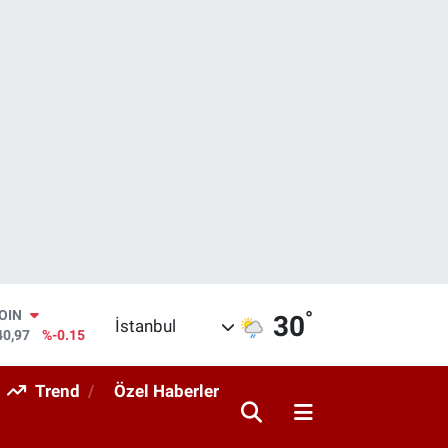
°
AR
30
İstanbul
436
%0.18
O
510
%0.32
Trend
Özel Haberler
RLİN
811
%0.38
M ALTIN