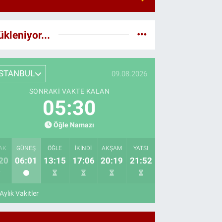
ükleniyor...
İSTANBUL
09.08.2026
SONRAKI VAKTE KALAN
05:29
Öğle Namazı
AK
GÜNEŞ
ÖĞLE
İKINDI
AKŞAM
YATSI
20
06:01
13:15
17:06
20:19
21:52
Aylık Vakitler