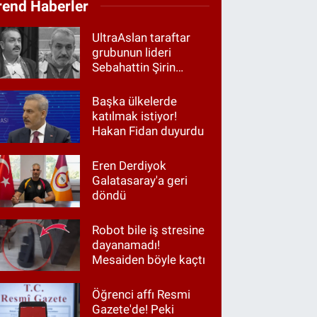
rend Haberler
UltraAslan taraftar
grubunun lideri
Sebahattin Şirin
gözaltında
Başka ülkelerde
katılmak istiyor!
Hakan Fidan duyurdu
Eren Derdiyok
Galatasaray'a geri
döndü
Robot bile iş stresine
dayanamadı!
Mesaiden böyle kaçtı
Öğrenci affı Resmi
Gazete'de! Peki