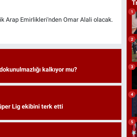
T
1
k Arap Emirlikleri'nden Omar Alali olacak.
2
3
 dokunulmazlığı kalkıyor mu?
4
er Lig ekibini terk etti
5