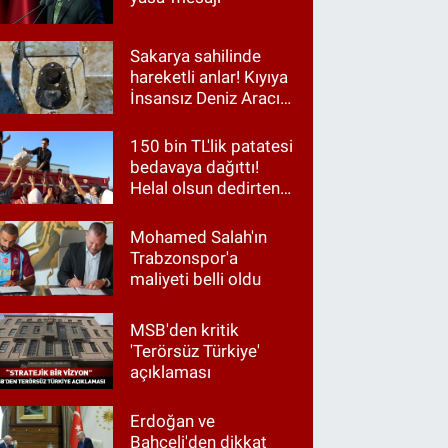
Sakarya sahilinde
hareketli anlar! Kıyıya
İnsansız Deniz Aracı
vurdu
150 bin TL'lik patatesi
bedavaya dağıttı!
Helal olsun dedirten
hareket
Mohamed Salah'ın
Trabzonspor'a
maliyeti belli oldu
MSB'den kritik
'Terörsüz Türkiye'
açıklaması
Erdoğan ve
Bahçeli'den dikkat