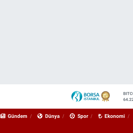
DOL
47,6
EUR
55,0
Gündem
Dünya
Spor
Ekonomi
STE
64,2
GRA