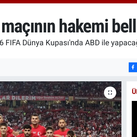
6510
BİS
13.7
maçının hakemi belli
BIT
64.2
026 FIFA Dünya Kupası'nda ABD ile yapac
Ü