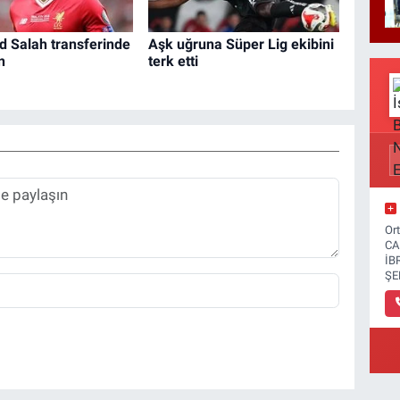
Salah transferinde
Aşk uğruna Süper Lig ekibini
n
terk etti
Or
CA
İB
ŞE