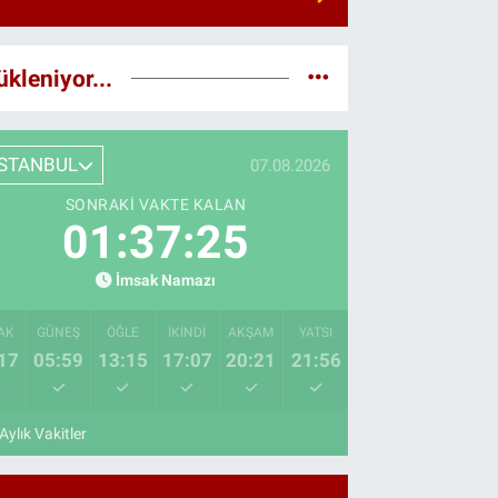
ükleniyor...
İSTANBUL
07.08.2026
SONRAKI VAKTE KALAN
01:37:24
İmsak Namazı
AK
GÜNEŞ
ÖĞLE
İKINDI
AKŞAM
YATSI
17
05:59
13:15
17:07
20:21
21:56
Aylık Vakitler