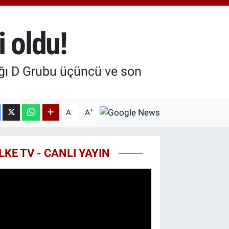
.40
%0.45
T100
99
%70
 oldu!
COIN
25,61
%-0.63
ağı D Grubu üçüncü ve son
-
+
A
A
LKE TV - CANLI YAYIN