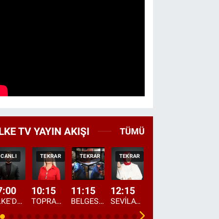
LKE TV YAYIN AKIŞI
TÜMÜ
CANLI
TEKRAR
TEKRAR
TEKRAR
CANLI
HABER
7:00
10:15
11:15
12:15
13:00
13:45
ÜLKE'DE BU SABAH
TOPRAKTAN SOFRAYA
BELGESEL: "ÜLKE'NİN ALIN TERİ"
SEVİLAY SUNGUR İLE ELİMİN BEREKETİ
ÖĞLE AJANSI
ÜLKE'DEN HABE