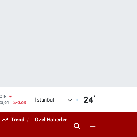
°
AR
24
İstanbul
704
%0
O
406
%-0.08
Trend
Özel Haberler
RLİN
143
%0
M ALTIN