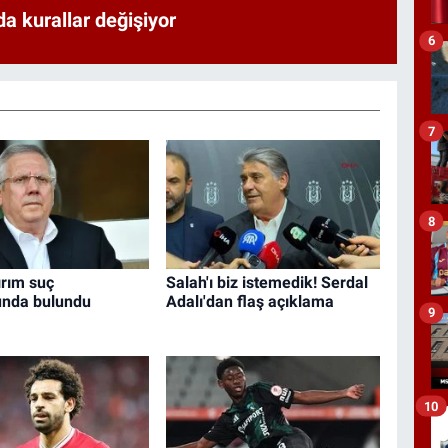
a kurallar değişiyor
6
7
8
ırım suç
Salah'ı biz istemedik! Serdal
unda bulundu
Adalı'dan flaş açıklama
9
10