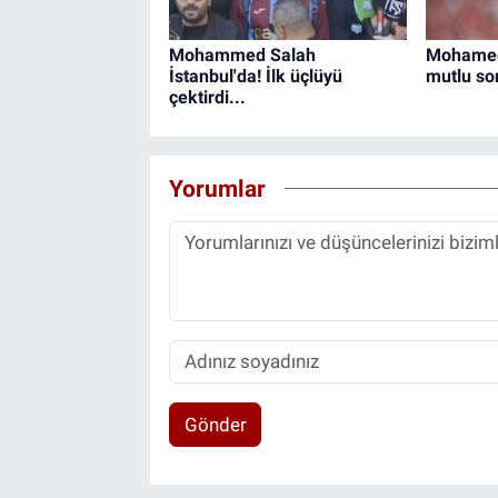
Mohammed Salah
Mohamed 
İstanbul'da! İlk üçlüyü
mutlu so
çektirdi...
Yorumlar
Gönder