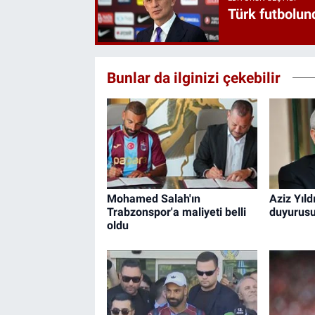
Türk futbolund
Bunlar da ilginizi çekebilir
Mohamed Salah'ın
Aziz Yıld
Trabzonspor'a maliyeti belli
duyurus
oldu