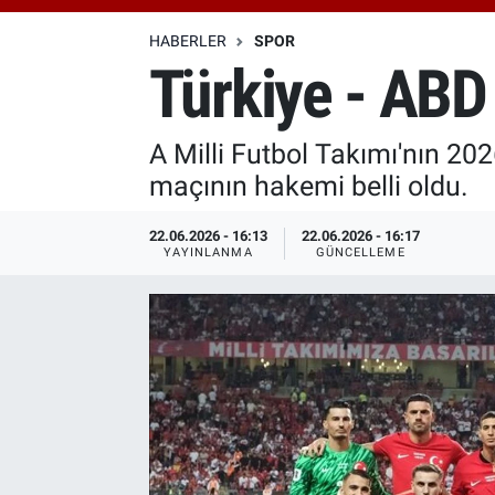
Özel Haberler
Dünya
Haber Arşivi
HABERLER
SPOR
Türkiye - ABD 
Yazarlar
Medya
A Milli Futbol Takımı'nın 2
Özel Haberler
maçının hakemi belli oldu.
Kadın
22.06.2026 - 16:13
22.06.2026 - 16:17
YAYINLANMA
GÜNCELLEME
Erişim Bilgileri
Sağlık
Teknoloji
Ramazan