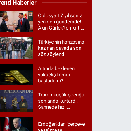
rend Haberler
O dosya 17 yıl sonra
yeniden gündemde!
Akın Gürlek'ten kritik
görüşme
Türkiye’nin hafızasına
kazınan davada son
söz söylendi
Altında beklenen
yükseliş trendi
başladı mı?
Trump küçük çocuğu
son anda kurtardı!
Sahnede hızlı
müdahale
Erdoğan'dan 'çerçeve
yasa' mesajı