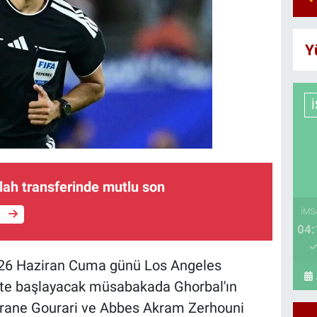
Y
h transferinde mutlu son
İMS
e
04:
e 26 Haziran Cuma günü Los Angeles
'te başlayacak müsabakada Ghorbal'ın
okrane Gourari ve Abbes Akram Zerhouni