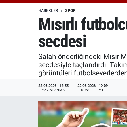
Özel Haberler
Dünya
Haber Arşivi
HABERLER
SPOR
Mısırlı futbol
Yazarlar
Medya
secdesi
Özel Haberler
Kadın
Salah önderliğindeki Mısır Mil
secdesiyle taçlandırdı. Ta
Erişim Bilgileri
görüntüleri futbolseverlerden 
Sağlık
22.06.2026 - 18:55
22.06.2026 - 19:09
YAYINLANMA
GÜNCELLEME
Teknoloji
Ramazan