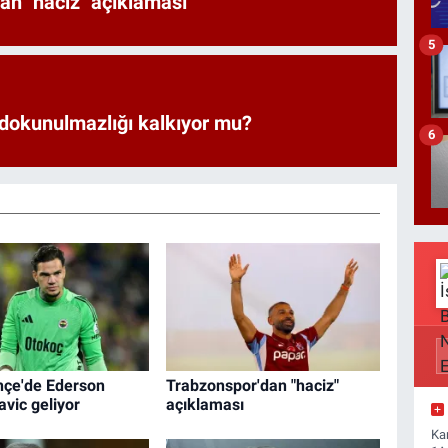
an "haciz" açıklaması
5
 dokunulmazlığı kalkıyor mu?
6
çe'de Ederson
Trabzonspor'dan "haciz"
avic geliyor
açıklaması
Ka