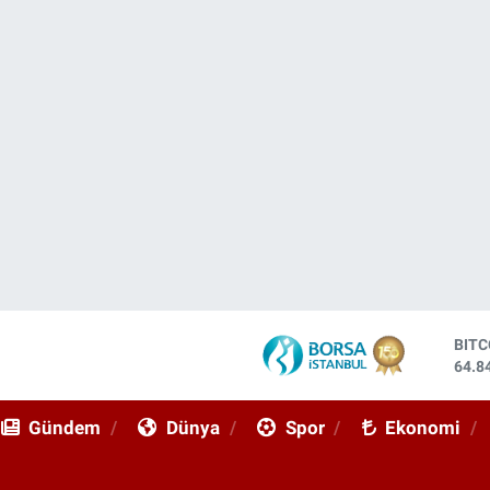
DOL
47,7
EUR
55,2
Gündem
Dünya
Spor
Ekonomi
STE
64,4
GRA