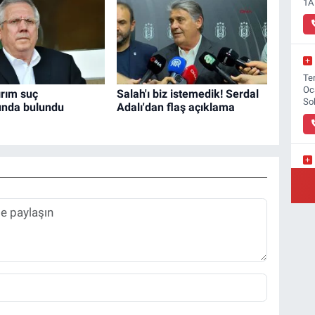
1A
Ter
Oc
ırım suç
Salah'ı biz istemedik! Serdal
So
unda bulundu
Adalı'dan flaş açıklama
Yı