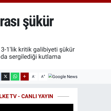
.55
%0
T100
79
%-14
nrası şükür
COIN
40,97
%-0.15
-1'lik kritik galibiyeti şükür
a sergilediği kutlama
-
+
A
A
LKE TV - CANLI YAYIN