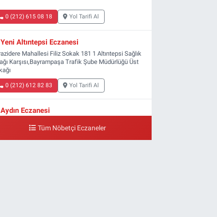
0 (212) 615 08 18
Yol Tarifi Al
Yeni Altıntepsi Eczanesi
azidere Mahallesi Filiz Sokak 181 1 Altıntepsi Sağlık
ağı Karşısı,Bayrampaşa Trafik Şube Müdürlüğü Üst
kağı
0 (212) 612 82 83
Yol Tarifi Al
Aydın Eczanesi
ldırım Mahallesi Ali Fuat Başgil Caddesi 22 1B
Tüm Nöbetçi Eczaneler
0 (212) 618 00 51
Yol Tarifi Al