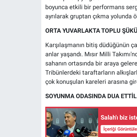
boyunca etkili bir performans sergi
ayrılarak gruptan çıkma yolunda ön
ORTA YUVARLAKTA TOPLU ŞÜKÜ
Karşılaşmanın bitiş düdüğünün ça
anlar yaşandı. Mısır Milli Takımı'
sahanın ortasında bir araya gelere
Tribünlerdeki taraftarların alkışla
çok konuşulan kareleri arasına gir
SOYUNMA ODASINDA DUA ETTİL
Salah'ı biz i
İçeriği Görüntül