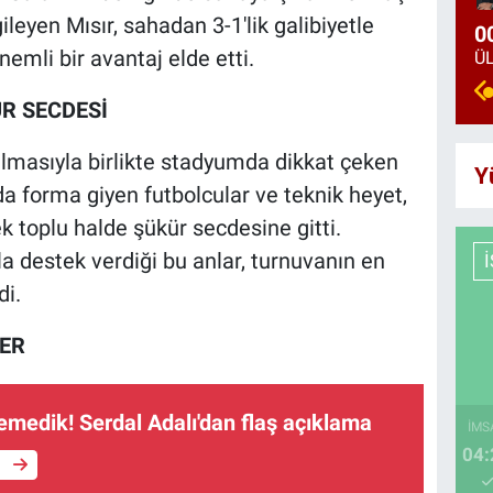
leyen Mısır, sahadan 3-1'lik galibiyetle
0
emli bir avantaj elde etti.
R SECDESİ
lmasıyla birlikte stadyumda dikkat çeken
Y
nda forma giyen futbolcular ve teknik heyet,
k toplu halde şükür secdesine gitti.
rla destek verdiği bu anlar, turnuvanın en
di.
ER
stemedik! Serdal Adalı'dan flaş açıklama
İMS
04:
e