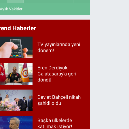
Aylık Vakitler
rend Haberler
TV yayınlarında yeni
dönem!
Eren Derdiyok
Galatasaray'a geri
döndü
Devlet Bahçeli nikah
şahidi oldu
Başka ülkelerde
katılmak istiyor!