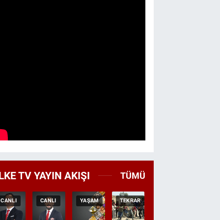
LKE TV YAYIN AKIŞI
TÜMÜ
CANLI
CANLI
YAŞAM
TEKRAR
GEZI
BELGES