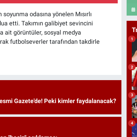
n soyunma odasına yönelen Mısırlı
ua etti. Takımın galibiyet sevincini
T
a ait görüntüler, sosyal medya
1
rak futbolseverler tarafından takdirle
2
3
Resmi Gazete'de! Peki kimler faydalanacak?
4