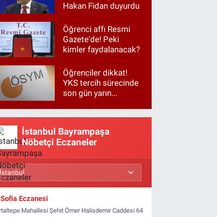
Hakan Fidan duyurdu
Öğrenci affı Resmi
Gazete'de! Peki
kimler faydalanacak?
Öğrenciler dikkat!
YKS tercih sürecinde
son gün yarın...
İstanbul Bayrampaşa
Nöbetçi Eczaneler
Sofia Eczanesi
rtaltepe Mahallesi Şehit Ömer Halisdemir Caddesi 64