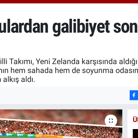
6660
BİS
13.7
culardan galibiyet so
BIT
64.8
li Takımı, Yeni Zelanda karşısında aldığı 3
kımın hem sahada hem de soyunma odasınd
alkış aldı.
Ü