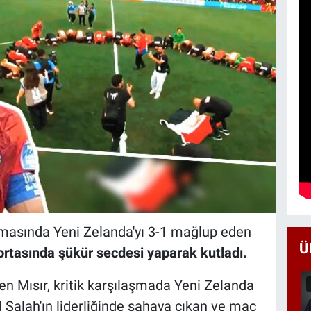
masında Yeni Zelanda'yı 3-1 mağlup eden
Ü
a ortasında şükür secdesi yaparak kutladı.
n Mısır, kritik karşılaşmada Yeni Zelanda
 Salah'ın liderliğinde sahaya çıkan ve maç