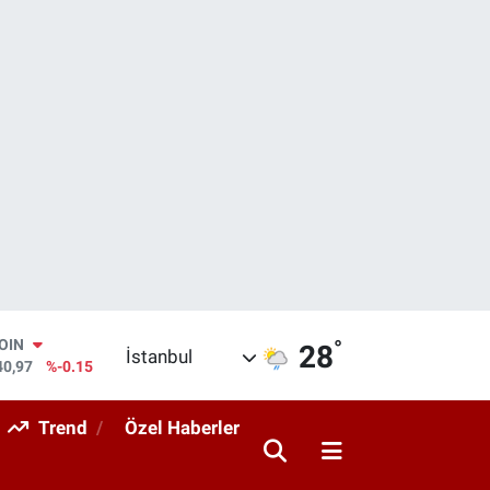
°
AR
28
İstanbul
436
%0.18
O
510
%0.32
Trend
Özel Haberler
RLİN
811
%0.38
M ALTIN