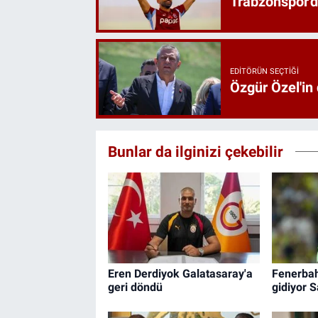
Trabzonspor'd
EDITÖRÜN SEÇTIĞI
Özgür Özel'in
Bunlar da ilginizi çekebilir
Eren Derdiyok Galatasaray'a
Fenerbah
geri döndü
gidiyor S