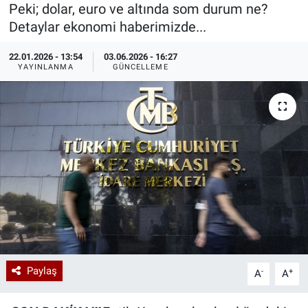
Peki; dolar, euro ve altında som durum ne?
Özel Haberler
Dünya
Haber Arşivi
Detaylar ekonomi haberimizde...
22.01.2026 - 13:54
03.06.2026 - 16:27
Yazarlar
Medya
YAYINLANMA
GÜNCELLEME
Özel Haberler
Kadın
Erişim Bilgileri
Sağlık
Teknoloji
Ramazan
Paylaş
-
+
A
A