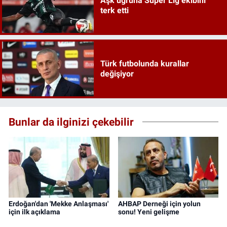
Aşk uğruna Süper Lig ekibini
terk etti
Türk futbolunda kurallar
değişiyor
Bunlar da ilginizi çekebilir
Erdoğan'dan 'Mekke Anlaşması'
AHBAP Derneği için yolun
için ilk açıklama
sonu! Yeni gelişme