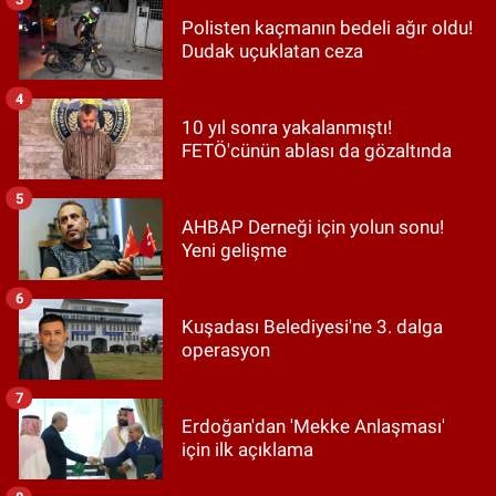
Polisten kaçmanın bedeli ağır oldu!
Dudak uçuklatan ceza
4
10 yıl sonra yakalanmıştı!
FETÖ'cünün ablası da gözaltında
5
AHBAP Derneği için yolun sonu!
Yeni gelişme
6
Kuşadası Belediyesi'ne 3. dalga
operasyon
7
Erdoğan'dan 'Mekke Anlaşması'
için ilk açıklama