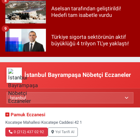
8
Aselsan tarafından geliştirildi!
Hedefi tam isabetle vurdu
9
Türkiye sigorta sektörünün aktif
büyüklüğü 4 trilyon TL'ye yaklaştı!
İstanbul Bayrampaşa Nöbetçi Eczaneler
Pamuk Eczanesi
Kocatepe Mahallesi Kocatepe Caddesi 42 1
0 (212) 437 02 92
Yol Tarifi Al