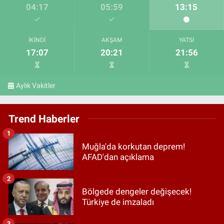
04:17
05:59
13:15
İKINDI
AKŞAM
YATSI
17:07
20:21
21:56
Aylık Vakitler
Trend Haberler
1
Muğla'da korkutan deprem!
AFAD'dan açıklama
2
Bölgede dengeler değişecek!
Türkiye de imzaladı
3