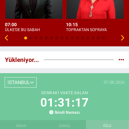
07:00
10:15
ÜLKE'DE BU SABAH
TOPRAKTAN SOFRAYA
Yükleniyor...
İSTANBUL
07.08.2026
SONRAKI VAKTE KALAN
01:31:17
İkindi Namazı
İMSAK
GÜNEŞ
ÖĞLE