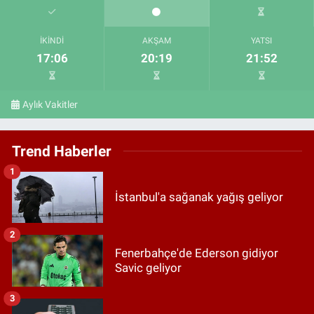
İKINDI
AKŞAM
YATSI
17:06
20:19
21:52
Aylık Vakitler
Trend Haberler
1
İstanbul'a sağanak yağış geliyor
2
Fenerbahçe'de Ederson gidiyor
Savic geliyor
3