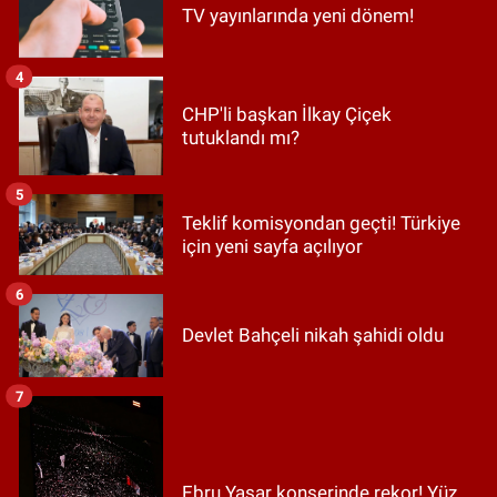
TV yayınlarında yeni dönem!
4
CHP'li başkan İlkay Çiçek
tutuklandı mı?
5
Teklif komisyondan geçti! Türkiye
için yeni sayfa açılıyor
6
Devlet Bahçeli nikah şahidi oldu
7
Ebru Yaşar konserinde rekor! Yüz