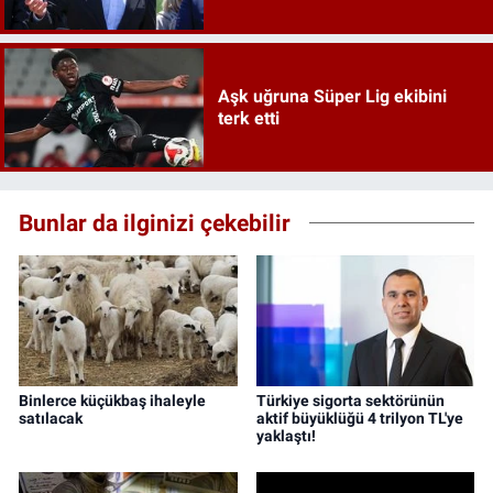
Aşk uğruna Süper Lig ekibini
terk etti
Bunlar da ilginizi çekebilir
Binlerce küçükbaş ihaleyle
Türkiye sigorta sektörünün
satılacak
aktif büyüklüğü 4 trilyon TL'ye
yaklaştı!