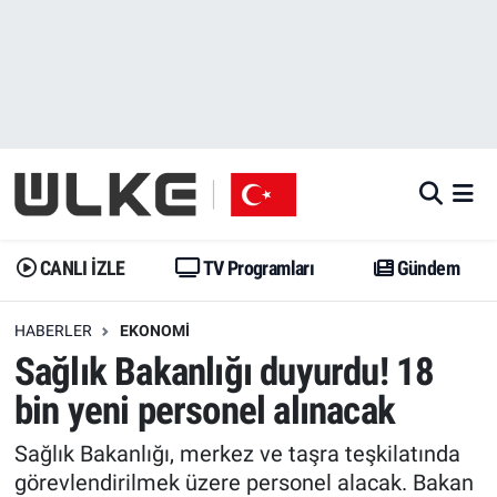
CANLI İZLE
CANLI YAYIN
Nöbetçi Eczaneler
TV Programları
TV Programları
Hava Durumu
Gündem
Gündem
İstanbul Namaz Vakitleri
Dünya
Trend
Trafik Durumu
CANLI İZLE
TV Programları
Gündem
Spor
Yaşam
Süper Lig Puan Durumu ve Fikstür
HABERLER
EKONOMI
Sağlık Bakanlığı duyurdu! 18
Erişim Bilgileri
Erişim Bilgileri
Erişim Bilgileri
bin yeni personel alınacak
Ekonomi
Spor
Tüm Manşetler
Sağlık Bakanlığı, merkez ve taşra teşkilatında
Trend
Ekonomi
Son Dakika Haberleri
görevlendirilmek üzere personel alacak. Bakan