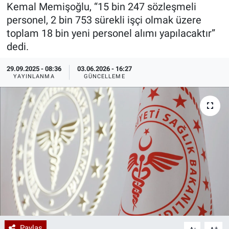
Kemal Memişoğlu, “15 bin 247 sözleşmeli
Özel Haberler
Dünya
Haber Arşivi
personel, 2 bin 753 sürekli işçi olmak üzere
toplam 18 bin yeni personel alımı yapılacaktır”
Yazarlar
Medya
dedi.
29.09.2025 - 08:36
03.06.2026 - 16:27
Özel Haberler
YAYINLANMA
GÜNCELLEME
Kadın
Erişim Bilgileri
Sağlık
Teknoloji
Ramazan
Paylaş
-
+