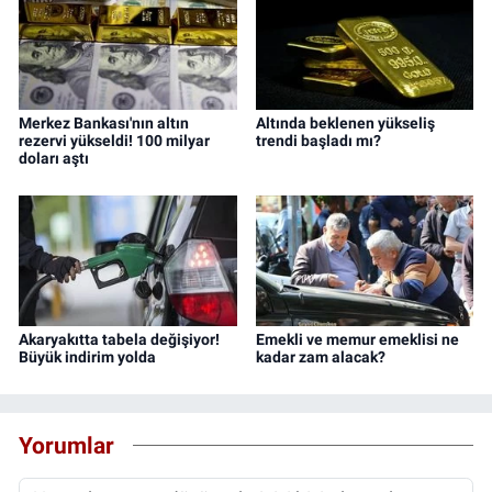
Merkez Bankası'nın altın
Altında beklenen yükseliş
rezervi yükseldi! 100 milyar
trendi başladı mı?
doları aştı
Akaryakıtta tabela değişiyor!
Emekli ve memur emeklisi ne
Büyük indirim yolda
kadar zam alacak?
Yorumlar