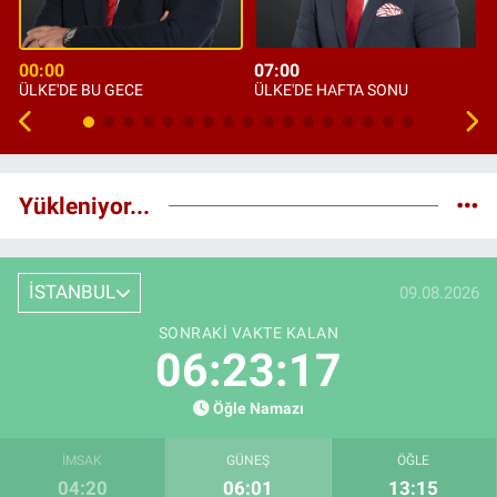
00:00
07:00
ÜLKE'DE BU GECE
ÜLKE'DE HAFTA SONU
Yükleniyor...
İSTANBUL
09.08.2026
SONRAKI VAKTE KALAN
06:23:16
Öğle Namazı
İMSAK
GÜNEŞ
ÖĞLE
04:20
06:01
13:15