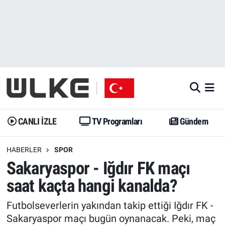
CANLI İZLE
CANLI YAYIN
Nöbetçi Eczaneler
TV Programları
TV Programları
Hava Durumu
Gündem
Gündem
İstanbul Namaz Vakitleri
Dünya
Trend
Trafik Durumu
CANLI İZLE
TV Programları
Gündem
Spor
Yaşam
Süper Lig Puan Durumu ve Fikstür
HABERLER
SPOR
Sakaryaspor - Iğdır FK maçı
Erişim Bilgileri
Erişim Bilgileri
Erişim Bilgileri
saat kaçta hangi kanalda?
Ekonomi
Spor
Tüm Manşetler
Futbolseverlerin yakından takip ettiği Iğdır FK -
Trend
Ekonomi
Son Dakika Haberleri
Sakaryaspor maçı bugün oynanacak. Peki, maç