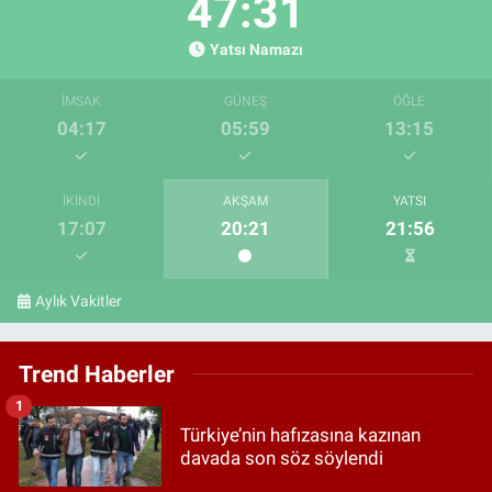
47:30
Yatsı Namazı
İMSAK
GÜNEŞ
ÖĞLE
04:17
05:59
13:15
İKINDI
AKŞAM
YATSI
17:07
20:21
21:56
Aylık Vakitler
Trend Haberler
1
Türkiye’nin hafızasına kazınan
davada son söz söylendi