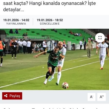
saat kaçta? Hangi kanalda oynanacak? İşte
Özel Haberler
Dünya
Haber Arşivi
detaylar...
19.01.2026 - 14:02
19.01.2026 - 18:52
Yazarlar
Medya
YAYINLANMA
GÜNCELLEME
Özel Haberler
Kadın
Erişim Bilgileri
Sağlık
Teknoloji
Ramazan
Paylaş
-
+
A
A