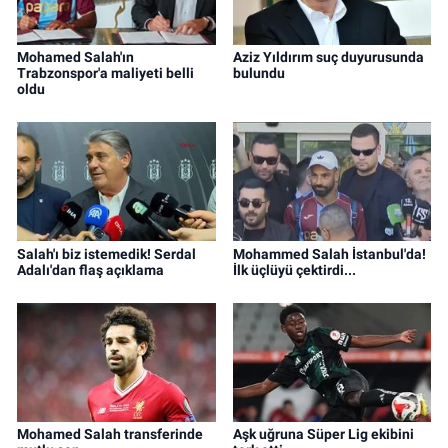
Mohamed Salah'ın
Aziz Yıldırım suç duyurusunda
Trabzonspor'a maliyeti belli
bulundu
oldu
Salah'ı biz istemedik! Serdal
Mohammed Salah İstanbul'da!
Adalı'dan flaş açıklama
İlk üçlüyü çektirdi...
Mohamed Salah transferinde
Aşk uğruna Süper Lig ekibini