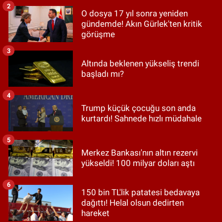
2
O dosya 17 yıl sonra yeniden
gündemde! Akın Gürlek'ten kritik
görüşme
3
Altında beklenen yükseliş trendi
başladı mı?
4
Trump küçük çocuğu son anda
kurtardı! Sahnede hızlı müdahale
5
Merkez Bankası'nın altın rezervi
yükseldi! 100 milyar doları aştı
6
150 bin TL'lik patatesi bedavaya
dağıttı! Helal olsun dedirten
hareket