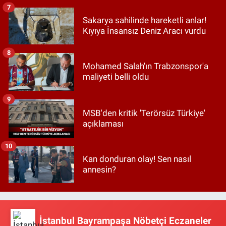
7
Sakarya sahilinde hareketli anlar!
Kıyıya İnsansız Deniz Aracı vurdu
8
Mohamed Salah'ın Trabzonspor'a
maliyeti belli oldu
9
MSB'den kritik 'Terörsüz Türkiye'
açıklaması
10
Kan donduran olay! Sen nasıl
annesin?
İstanbul Bayrampaşa Nöbetçi Eczaneler