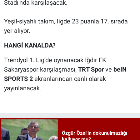
Stadı'nda karşılaşacak.
Yeşil-siyahlı takım, ligde 23 puanla 17. sırada
yer alıyor.
HANGİ KANALDA?
Trendyol 1. Lig’de oynanacak Iğdır FK –
Sakaryaspor karşılaşması,
TRT Spor
ve
beIN
SPORTS 2
ekranlarından canlı olarak
yayınlanacak.
Özgür Özel'in dokunulmazlığı
kalkıyor mu?