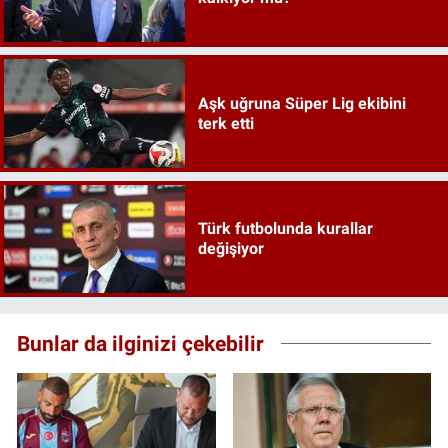
Aşk uğruna Süper Lig ekibini
terk etti
Türk futbolunda kurallar
değişiyor
Bunlar da ilginizi çekebilir