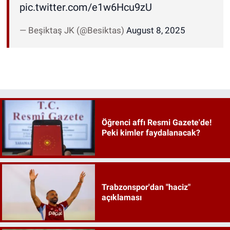
pic.twitter.com/e1w6Hcu9zU
— Beşiktaş JK (@Besiktas)
August 8, 2025
Öğrenci affı Resmi Gazete'de!
Peki kimler faydalanacak?
Trabzonspor'dan "haciz"
açıklaması