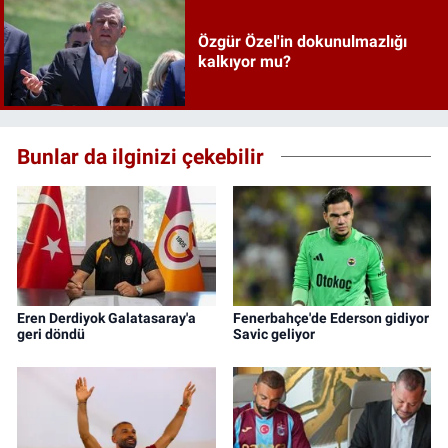
Özgür Özel'in dokunulmazlığı
kalkıyor mu?
Bunlar da ilginizi çekebilir
Eren Derdiyok Galatasaray'a
Fenerbahçe'de Ederson gidiyor
geri döndü
Savic geliyor