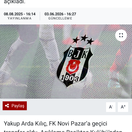
açıkladı.
Özel Haberler
Dünya
Haber Arşivi
08.08.2025 - 16:14
03.06.2026 - 16:27
YAYINLANMA
GÜNCELLEME
Yazarlar
Medya
Özel Haberler
Kadın
Erişim Bilgileri
Sağlık
Teknoloji
Paylaş
-
+
A
A
Ramazan
Yakup Arda Kılıç, FK Novi Pazar’a geçici