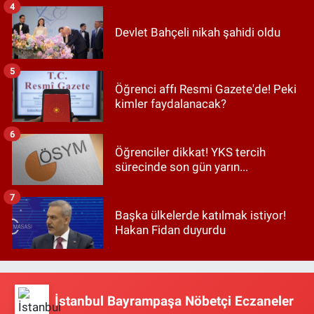
4
Devlet Bahçeli nikah şahidi oldu
5
Öğrenci affı Resmi Gazete'de! Peki
kimler faydalanacak?
6
Öğrenciler dikkat! YKS tercih
sürecinde son gün yarın...
7
Başka ülkelerde katılmak istiyor!
Hakan Fidan duyurdu
İstanbul Bayrampaşa Nöbetçi Eczaneler