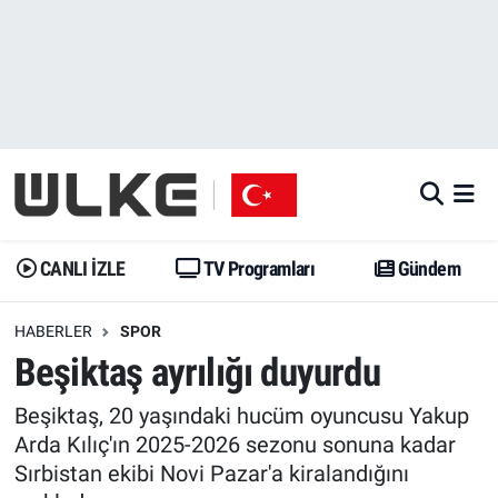
CANLI İZLE
CANLI YAYIN
Nöbetçi Eczaneler
TV Programları
TV Programları
Hava Durumu
Gündem
Gündem
İstanbul Namaz Vakitleri
Dünya
Trend
Trafik Durumu
CANLI İZLE
TV Programları
Gündem
Spor
Yaşam
Süper Lig Puan Durumu ve Fikstür
HABERLER
SPOR
Beşiktaş ayrılığı duyurdu
Erişim Bilgileri
Erişim Bilgileri
Erişim Bilgileri
Beşiktaş, 20 yaşındaki hucüm oyuncusu Yakup
Ekonomi
Spor
Tüm Manşetler
Arda Kılıç'ın 2025-2026 sezonu sonuna kadar
Sırbistan ekibi Novi Pazar'a kiralandığını
Trend
Ekonomi
Son Dakika Haberleri