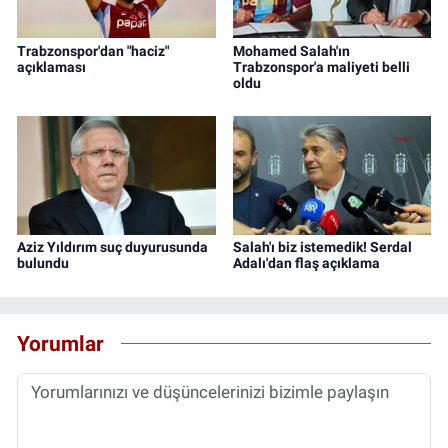
Trabzonspor'dan "haciz"
Mohamed Salah'ın
açıklaması
Trabzonspor'a maliyeti belli
oldu
Aziz Yıldırım suç duyurusunda
Salah'ı biz istemedik! Serdal
bulundu
Adalı'dan flaş açıklama
Yorumlar