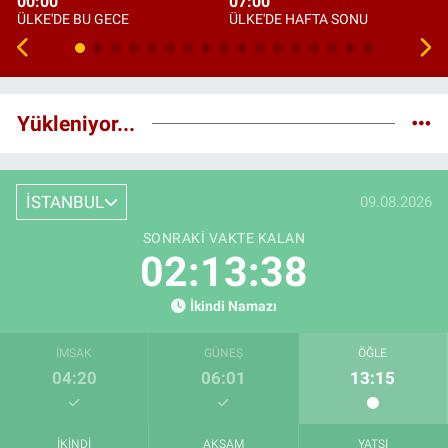
00:00
07:00
ÜLKE'DE BU GECE
ÜLKE'DE HAFTA SONU
Yükleniyor...
İSTANBUL
09.08.2026
SONRAKI VAKTE KALAN
02:13:37
İkindi Namazı
İMSAK
GÜNEŞ
ÖĞLE
04:20
06:01
13:15
İKINDI
AKŞAM
YATSI