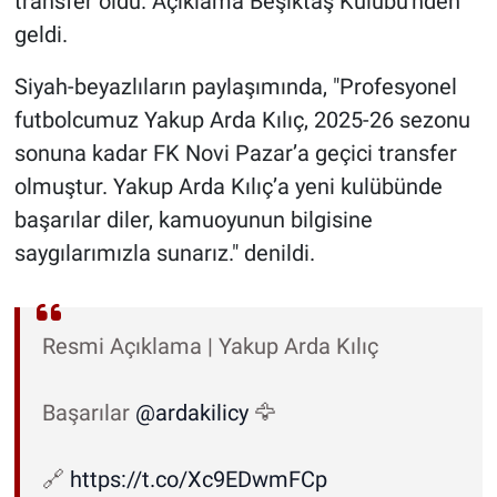
transfer oldu. Açıklama Beşiktaş Kulübü'nden
geldi.
Siyah-beyazlıların paylaşımında, "Profesyonel
futbolcumuz Yakup Arda Kılıç, 2025-26 sezonu
sonuna kadar FK Novi Pazar’a geçici transfer
olmuştur. Yakup Arda Kılıç’a yeni kulübünde
başarılar diler, kamuoyunun bilgisine
saygılarımızla sunarız." denildi.
Resmi Açıklama | Yakup Arda Kılıç
Başarılar
@ardakilicy
🦅
🔗
https://t.co/Xc9EDwmFCp