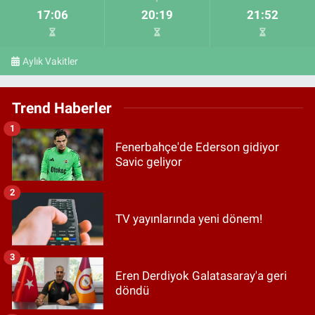
17:06
20:19
21:52
Aylık Vakitler
Trend Haberler
1
Fenerbahçe'de Ederson gidiyor
Savic geliyor
2
TV yayınlarında yeni dönem!
3
Eren Derdiyok Galatasaray'a geri
döndü