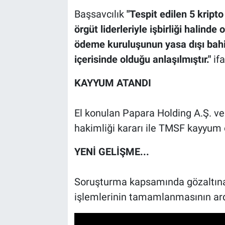
Başsavcılık
"Tespit edilen 5 kript
örgüt liderleriyle işbirliği halind
ödeme kuruluşunun yasa dışı bahis
içerisinde olduğu anlaşılmıştır."
if
KAYYUM ATANDI
El konulan Papara Holding A.Ş. ve 
hakimliği kararı ile TMSF kayyum 
YENİ GELİŞME...
Soruşturma kapsamında gözaltına 
işlemlerinin tamamlanmasının ardı