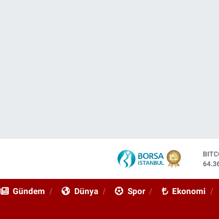
DOL
47,7
EUR
55,0
Gündem
Dünya
Spor
Ekonomi
STE
64,1
GRA