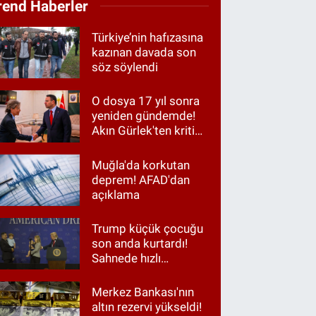
rend Haberler
Türkiye’nin hafızasına
kazınan davada son
söz söylendi
O dosya 17 yıl sonra
yeniden gündemde!
Akın Gürlek'ten kritik
görüşme
Muğla'da korkutan
deprem! AFAD'dan
açıklama
Trump küçük çocuğu
son anda kurtardı!
Sahnede hızlı
müdahale
Merkez Bankası'nın
altın rezervi yükseldi!