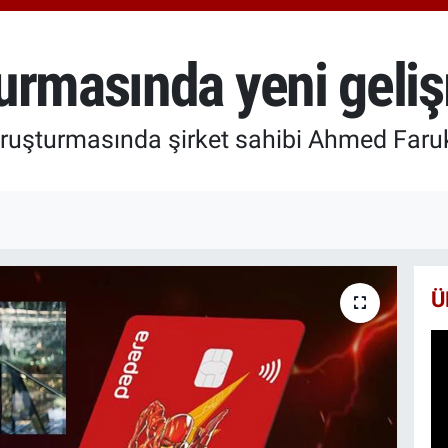
6574
BİS
13.8
urmasında yeni geli
BIT
64.3
ruşturmasında şirket sahibi Ahmed Faruk 
Ü