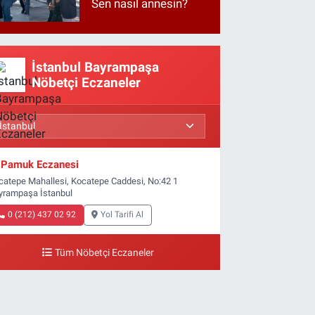
Sen nasıl annesin?
İstanbul Bayrampaşa
Nöbetçi Eczaneler
Pamuk Eczanesi
catepe Mahallesi, Kocatepe Caddesi, No:42 1
yrampaşa İstanbul
0 (212) 437 02 92
Yol Tarifi Al
Tüm Nöbetçi Eczaneler