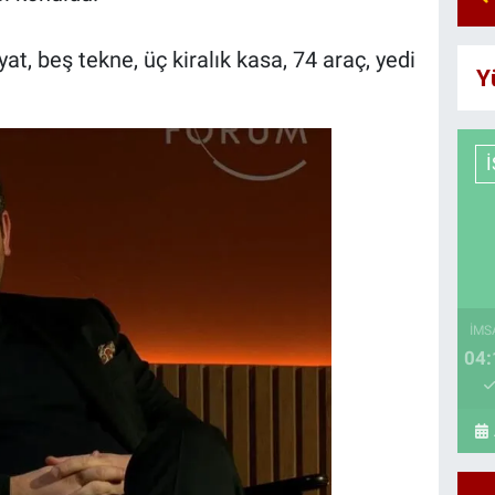
at, beş tekne, üç kiralık kasa, 74 araç, yedi
Y
İMS
04: