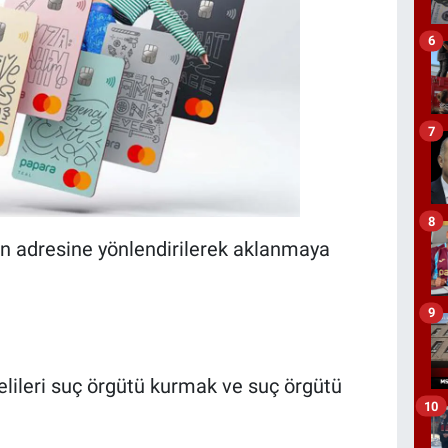
6
7
8
zdan adresine yönlendirilerek aklanmaya
9
elileri suç örgütü kurmak ve suç örgütü
10