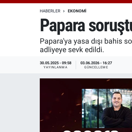
Özel Haberler
Dünya
Haber Arşivi
HABERLER
EKONOMI
Papara soruşt
Yazarlar
Medya
Papara'ya yasa dışı bahis so
Özel Haberler
adliyeye sevk edildi.
Kadın
30.05.2025 - 09:58
03.06.2026 - 16:27
YAYINLANMA
GÜNCELLEME
Erişim Bilgileri
Sağlık
Teknoloji
Ramazan