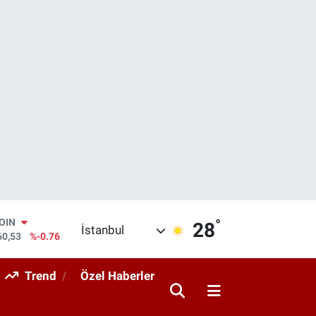
°
AR
28
İstanbul
069
%0.17
O
265
%0.01
Trend
Özel Haberler
RLİN
897
%0.02
M ALTIN