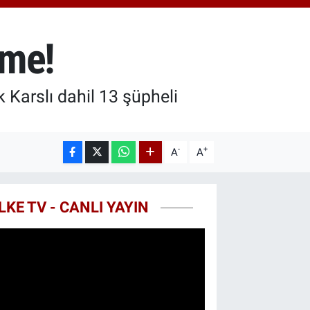
.81
%1.44
T100
87
%64
şme!
COIN
60,53
%-0.76
Karslı dahil 13 şüpheli
-
+
A
A
LKE TV - CANLI YAYIN