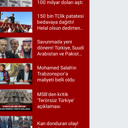
100 milyar doları aştı
150 bin TL'lik patatesi
bedavaya dağıttı!
Helal olsun dedirten
hareket
Savunmada yeni
dönem! Türkiye, Suudi
Arabistan ve Pakistan
aynı masada
Mohamed Salah'ın
Trabzonspor'a
maliyeti belli oldu
MSB'den kritik
'Terörsüz Türkiye'
açıklaması
Kan donduran olay!