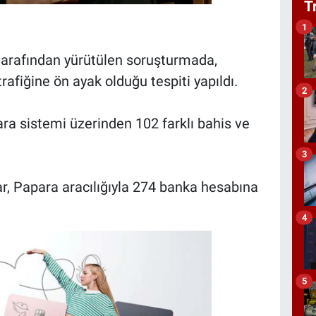
T
1
tarafından yürütülen soruşturmada,
rafiğine ön ayak olduğu tespiti yapıldı.
2
ara sistemi üzerinden 102 farklı bahis ve
3
ar, Papara aracılığıyla 274 banka hesabına
4
5