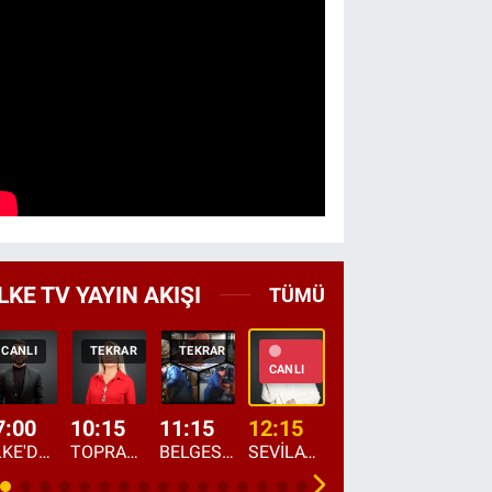
LKE TV YAYIN AKIŞI
TÜMÜ
CANLI
TEKRAR
TEKRAR
CANLI
HABER
CANLI
7:00
10:15
11:15
12:15
13:00
13:45
ÜLKE'DE BU SABAH
TOPRAKTAN SOFRAYA
BELGESEL: "ÜLKE'NİN ALIN TERİ"
SEVİLAY SUNGUR İLE ELİMİN BEREKETİ
ÖĞLE AJANSI
ÜLKE'DEN HABE