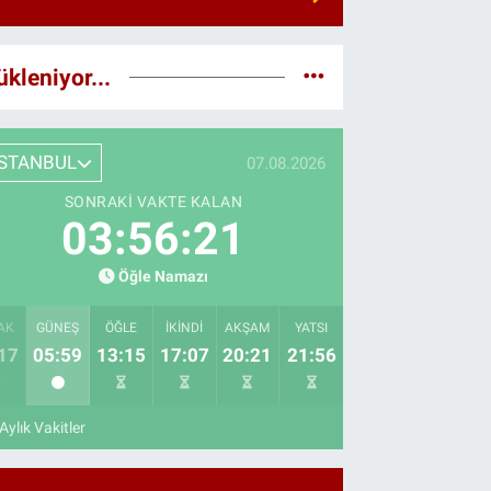
ükleniyor...
İSTANBUL
07.08.2026
SONRAKI VAKTE KALAN
03:56:20
Öğle Namazı
AK
GÜNEŞ
ÖĞLE
İKINDI
AKŞAM
YATSI
17
05:59
13:15
17:07
20:21
21:56
Aylık Vakitler