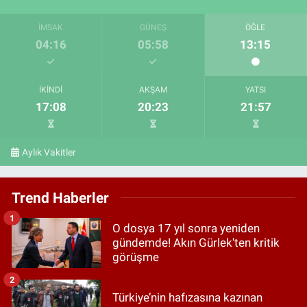
İMSAK
GÜNEŞ
ÖĞLE
04:16
05:58
13:15
İKINDI
AKŞAM
YATSI
17:08
20:23
21:57
Aylık Vakitler
Trend Haberler
1
O dosya 17 yıl sonra yeniden
gündemde! Akın Gürlek'ten kritik
görüşme
2
Türkiye’nin hafızasına kazınan