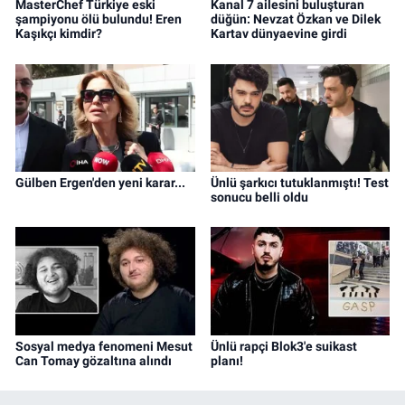
MasterChef Türkiye eski
Kanal 7 ailesini buluşturan
şampiyonu ölü bulundu! Eren
düğün: Nevzat Özkan ve Dilek
Kaşıkçı kimdir?
Kartav dünyaevine girdi
Gülben Ergen'den yeni karar...
Ünlü şarkıcı tutuklanmıştı! Test
sonucu belli oldu
Sosyal medya fenomeni Mesut
Ünlü rapçi Blok3'e suikast
Can Tomay gözaltına alındı
planı!