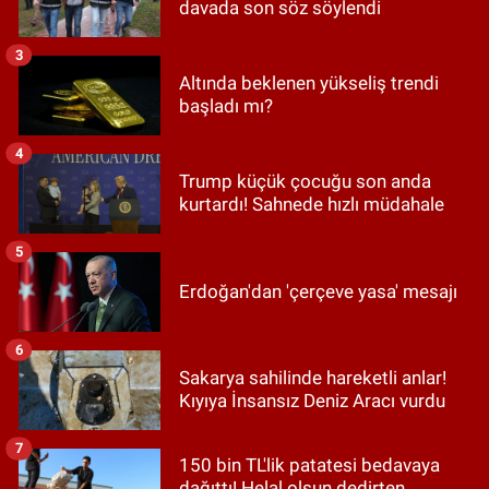
davada son söz söylendi
3
Altında beklenen yükseliş trendi
başladı mı?
4
Trump küçük çocuğu son anda
kurtardı! Sahnede hızlı müdahale
5
Erdoğan'dan 'çerçeve yasa' mesajı
6
Sakarya sahilinde hareketli anlar!
Kıyıya İnsansız Deniz Aracı vurdu
7
150 bin TL'lik patatesi bedavaya
dağıttı! Helal olsun dedirten