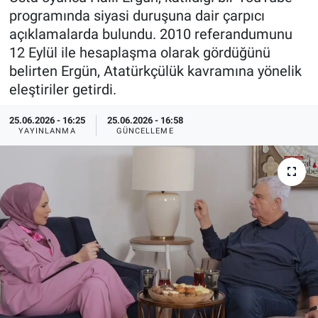
programında siyasi duruşuna dair çarpıcı
Özel Haberler
Dünya
Haber Arşivi
açıklamalarda bulundu. 2010 referandumunu
12 Eylül ile hesaplaşma olarak gördüğünü
Yazarlar
Medya
belirten Ergün, Atatürkçülük kavramına yönelik
eleştiriler getirdi.
Özel Haberler
25.06.2026 - 16:25
25.06.2026 - 16:58
YAYINLANMA
GÜNCELLEME
Kadın
Erişim Bilgileri
Sağlık
Teknoloji
Ramazan