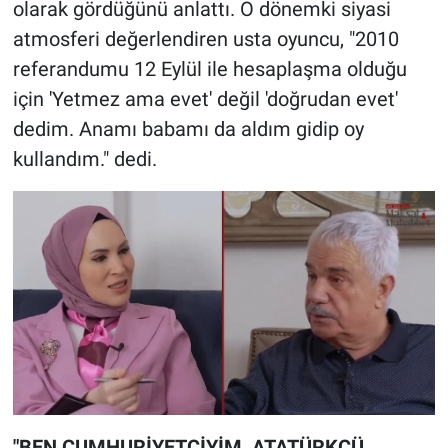
olarak gördüğünü anlattı. O dönemki siyasi
atmosferi değerlendiren usta oyuncu, "2010
referandumu 12 Eylül ile hesaplaşma olduğu
için 'Yetmez ama evet' değil 'doğrudan evet'
dedim. Anamı babamı da aldım gidip oy
kullandım." dedi.
"BEN CUMHURİYETÇİYİM, ATATÜRKÇÜ