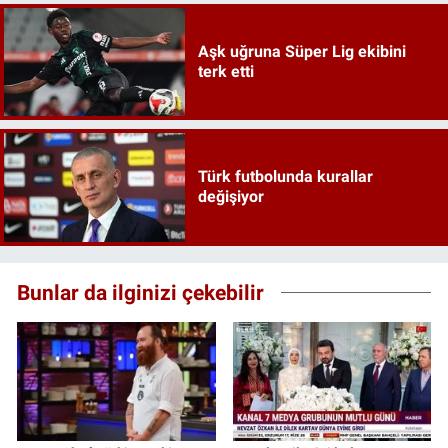
Aşk uğruna Süper Lig ekibini
terk etti
Türk futbolunda kurallar
değişiyor
Bunlar da ilginizi çekebilir