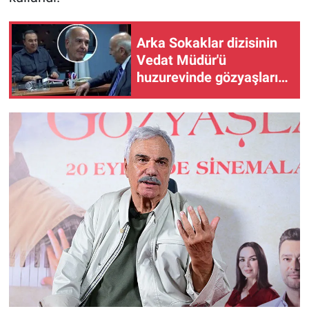
Arka Sokaklar dizisinin
Vedat Müdür'ü
huzurevinde gözyaşlarını
tutamadı