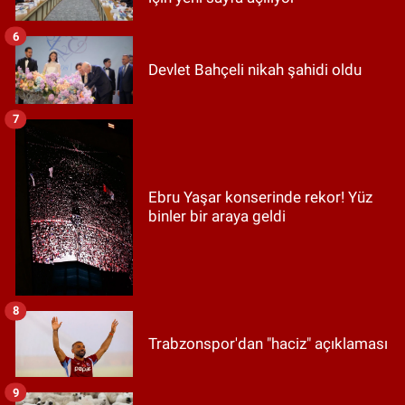
6
Devlet Bahçeli nikah şahidi oldu
7
Ebru Yaşar konserinde rekor! Yüz
binler bir araya geldi
8
Trabzonspor'dan "haciz" açıklaması
9