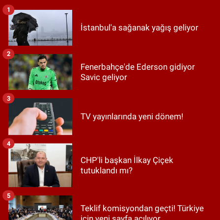
1
İstanbul'a sağanak yağış geliyor
2
Fenerbahçe'de Ederson gidiyor
Savic geliyor
3
TV yayınlarında yeni dönem!
4
CHP'li başkan İlkay Çiçek
tutuklandı mı?
5
Teklif komisyondan geçti! Türkiye
için yeni sayfa açılıyor