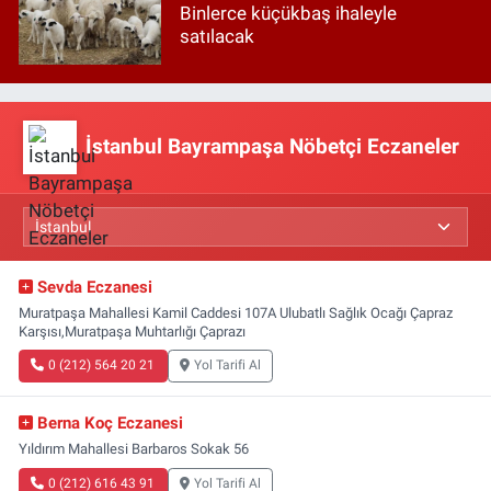
Binlerce küçükbaş ihaleyle
satılacak
İstanbul Bayrampaşa Nöbetçi Eczaneler
Sevda Eczanesi
Muratpaşa Mahallesi Kamil Caddesi 107A Ulubatlı Sağlık Ocağı Çapraz
Karşısı,Muratpaşa Muhtarlığı Çaprazı
0 (212) 564 20 21
Yol Tarifi Al
Berna Koç Eczanesi
Yıldırım Mahallesi Barbaros Sokak 56
0 (212) 616 43 91
Yol Tarifi Al