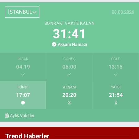
İSTANBUL
08.08.2026
SONRAKI VAKTE KALAN
31:40
Akşam Namazı
İMSAK
GÜNEŞ
ÖĞLE
04:19
06:00
13:15
İKINDI
AKŞAM
YATSI
17:07
20:20
21:54
Aylık Vakitler
Trend Haberler