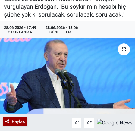
vurgulayan Erdoğan, "Bu soykırımın hesabı hiç
Özel Haberler
Dünya
Haber Arşivi
şüphe yok ki sorulacak, sorulacak, sorulacak."
Yazarlar
Medya
28.06.2026 - 17:49
28.06.2026 - 18:06
YAYINLANMA
GÜNCELLEME
Özel Haberler
Kadın
Erişim Bilgileri
Sağlık
Teknoloji
Ramazan
Paylaş
-
+
A
A