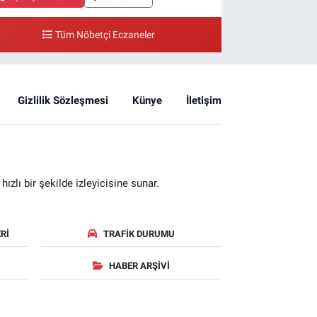
Tüm Nöbetçi Eczaneler
Gizlilik Sözleşmesi
Künye
İletişim
zlı bir şekilde izleyicisine sunar.
RI
TRAFIK DURUMU
HABER ARŞIVI