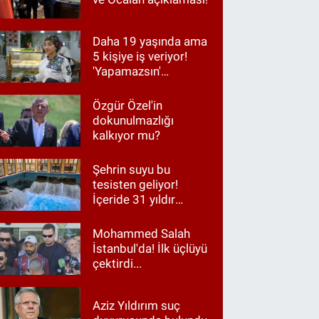
Daha 19 yaşında ama
5 kişiye iş veriyor!
'Yapamazsın'
diyenlere en güzel
cevap
Özgür Özel'in
dokunulmazlığı
kalkıyor mu?
Şehrin suyu bu
tesisten geliyor!
İçeride 31 yıldır
Kur’an okunuyor
Mohammed Salah
İstanbul'da! İlk üçlüyü
çektirdi...
Aziz Yıldırım suç