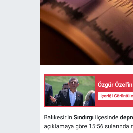
Özgür Özel'i
İçeriği Görüntül
Balıkesir'in
Sındırgı
ilçesinde
dep
açıklamaya göre 15:56 sularında