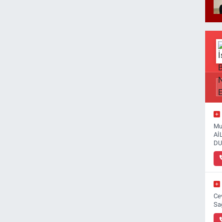
Mu
Aİ
DU
Ce
Sa