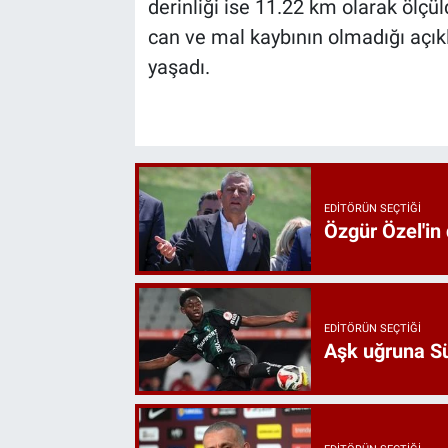
derinliği ise 11.22 km olarak ölçü
can ve mal kaybının olmadığı açık
yaşadı.
EDITÖRÜN SEÇTIĞI
Özgür Özel'in
EDITÖRÜN SEÇTIĞI
Aşk uğruna Süp