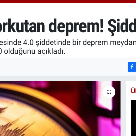
652
BİS
13.
orkutan deprem! Şidd
BIT
64.
ilçesinde 4.0 şiddetinde bir deprem meyda
0 olduğunu açıkladı.
Ü