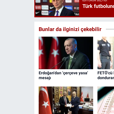
EDITÖRÜN SEÇTIĞI
Türk futbolund
Bunlar da ilginizi çekebilir
Erdoğan'dan 'çerçeve yasa'
FETÖ'cü 
mesajı
donduran