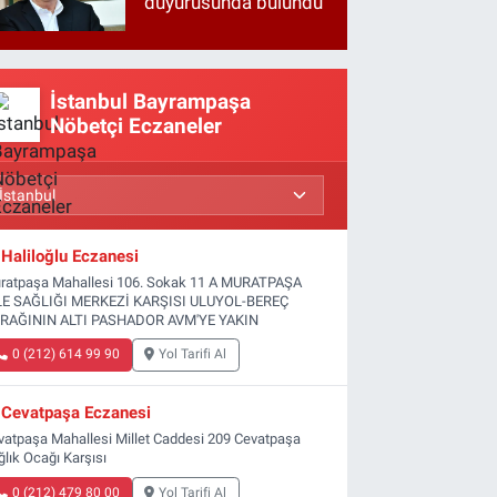
duyurusunda bulundu
İstanbul Bayrampaşa
Nöbetçi Eczaneler
Haliloğlu Eczanesi
ratpaşa Mahallesi 106. Sokak 11 A MURATPAŞA
LE SAĞLIĞI MERKEZİ KARŞISI ULUYOL-BEREÇ
RAĞININ ALTI PASHADOR AVM'YE YAKIN
0 (212) 614 99 90
Yol Tarifi Al
Cevatpaşa Eczanesi
vatpaşa Mahallesi Millet Caddesi 209 Cevatpaşa
ğlık Ocağı Karşısı
0 (212) 479 80 00
Yol Tarifi Al