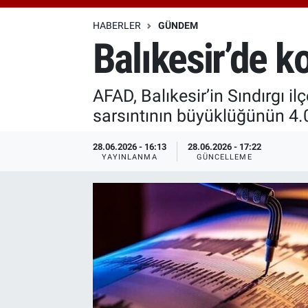
Özel Haberler
Dünya
Haber Arşivi
HABERLER
GÜNDEM
Balıkesir’de k
Yazarlar
Medya
AFAD, Balıkesir’in Sındırgı 
Özel Haberler
sarsıntının büyüklüğünün 4.
Kadın
28.06.2026 - 16:13
28.06.2026 - 17:22
YAYINLANMA
GÜNCELLEME
Erişim Bilgileri
Sağlık
Teknoloji
Ramazan