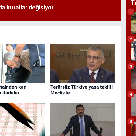
T
a kurallar değişiyor
1
2
3
hainden kan
Terörsüz Türkiye yasa teklifi
 ifadeler
Meclis'te
4
5