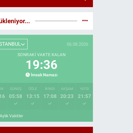
ükleniyor...
İSTANBUL
06.08.2026
SONRAKI VAKTE KALAN
19:35
İmsak Namazı
AK
GÜNEŞ
ÖĞLE
İKINDI
AKŞAM
YATSI
16
05:58
13:15
17:08
20:23
21:57
Aylık Vakitler