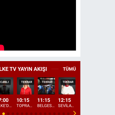
LKE TV YAYIN AKIŞI
TÜMÜ
CANLI
TEKRAR
TEKRAR
TEKRAR
CANLI
HABER
7:00
10:15
11:15
12:15
13:00
13:45
ÜLKE'DE BU SABAH
TOPRAKTAN SOFRAYA
BELGESEL: "ÜLKE'NİN ALIN TERİ"
SEVİLAY SUNGUR İLE ELİMİN BEREKETİ
ÖĞLE AJANSI
ÜLKE'DEN HABE