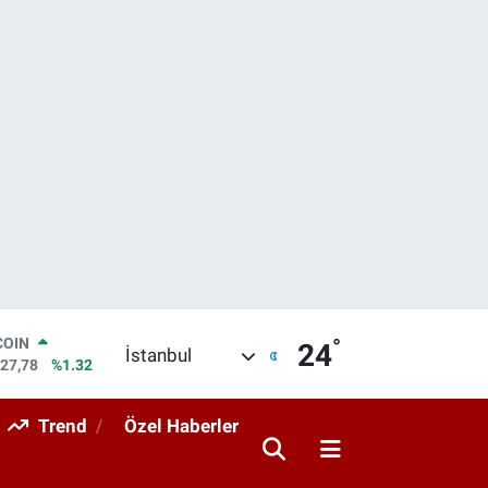
°
LAR
24
İstanbul
5971
%0.05
RO
1336
%0.18
Trend
Özel Haberler
RLİN
2534
%0.22
M ALTIN