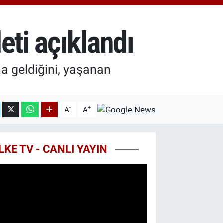
7.85
%0.54
T100
703
%11
eti açıklandı
COIN
927,78
%1.32
na geldiğini, yaşanan
-
+
A
A
LKE TV - CANLI YAYIN