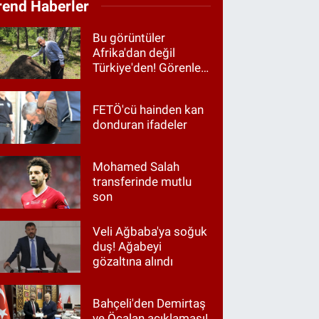
rend Haberler
Bu görüntüler
Afrika'dan değil
Türkiye'den! Görenler
hayrete düştü
FETÖ'cü hainden kan
donduran ifadeler
Mohamed Salah
transferinde mutlu
son
Veli Ağbaba'ya soğuk
duş! Ağabeyi
gözaltına alındı
Bahçeli'den Demirtaş
ve Öcalan açıklaması!