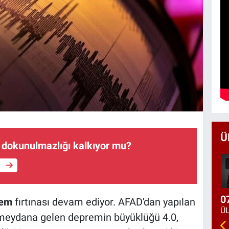
Ü
n dokunulmazlığı kalkıyor mu?
e
0
rem
fırtınası devam ediyor. AFAD'dan yapılan
 meydana gelen depremin büyüklüğü 4.0,