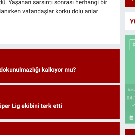
ldü. Yaşanan sarsıntı sonrası herhangi bir
lanırken vatandaşlar korku dolu anlar
Y
 dokunulmazlığı kalkıyor mu?
İMS
04:
er Lig ekibini terk etti