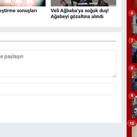
eştirme sonuçları
Veli Ağbaba'ya soğuk duş!
6
Ağabeyi gözaltına alındı
7
8
9
10