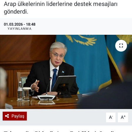
Arap ülkelerinin liderlerine destek mesajları
Özel Haberler
Dünya
Haber Arşivi
gönderdi.
01.03.2026 - 18:48
Yazarlar
Medya
YAYINLANMA
Özel Haberler
Kadın
Erişim Bilgileri
Sağlık
Teknoloji
Ramazan
Paylaş
-
+
A
A