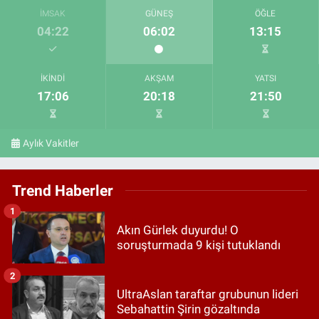
İMSAK
GÜNEŞ
ÖĞLE
04:22
06:02
13:15
İKINDI
AKŞAM
YATSI
17:06
20:18
21:50
Aylık Vakitler
Trend Haberler
1
Akın Gürlek duyurdu! O
soruşturmada 9 kişi tutuklandı
2
UltraAslan taraftar grubunun lideri
Sebahattin Şirin gözaltında