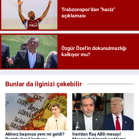
Trabzonspor'dan "haciz"
açıklaması
Özgür Özel'in dokunulmazlığı
kalkıyor mu?
Bunlar da ilginizi çekebilir
Aklınız başınıza yeni mi geldi?
İran'dan flaş ABD mesajı!
Rum'da İsrail korkusu...
Masayı dağıtacak açıklama