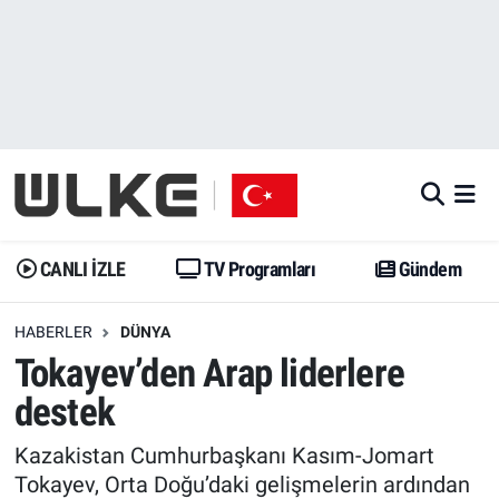
CANLI İZLE
CANLI YAYIN
Nöbetçi Eczaneler
TV Programları
TV Programları
Hava Durumu
Gündem
Gündem
İstanbul Namaz Vakitleri
Dünya
Trend
Trafik Durumu
CANLI İZLE
TV Programları
Gündem
Spor
Yaşam
Süper Lig Puan Durumu ve Fikstür
HABERLER
DÜNYA
Tokayev’den Arap liderlere
Erişim Bilgileri
Erişim Bilgileri
Erişim Bilgileri
destek
Ekonomi
Spor
Tüm Manşetler
Kazakistan Cumhurbaşkanı Kasım-Jomart
Trend
Ekonomi
Son Dakika Haberleri
Tokayev, Orta Doğu’daki gelişmelerin ardından