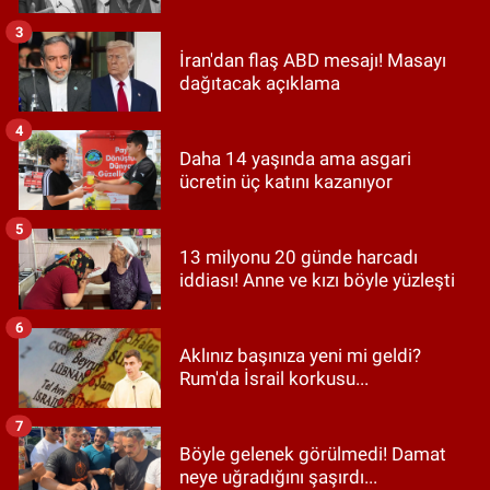
3
İran'dan flaş ABD mesajı! Masayı
dağıtacak açıklama
4
Daha 14 yaşında ama asgari
ücretin üç katını kazanıyor
5
13 milyonu 20 günde harcadı
iddiası! Anne ve kızı böyle yüzleşti
6
Aklınız başınıza yeni mi geldi?
Rum'da İsrail korkusu...
7
Böyle gelenek görülmedi! Damat
neye uğradığını şaşırdı...