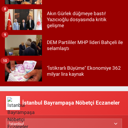
8
Akın Gürlek düğmeye bastı!
Yazıcıoğlu dosyasında kritik
gelişme
9
DEM Partililer MHP lideri Bahçeli ile
selamlaştı
10
"İstikrarlı Büyüme" Ekonomiye 362
milyar lira kaynak
İstanbul Bayrampaşa Nöbetçi Eczaneler