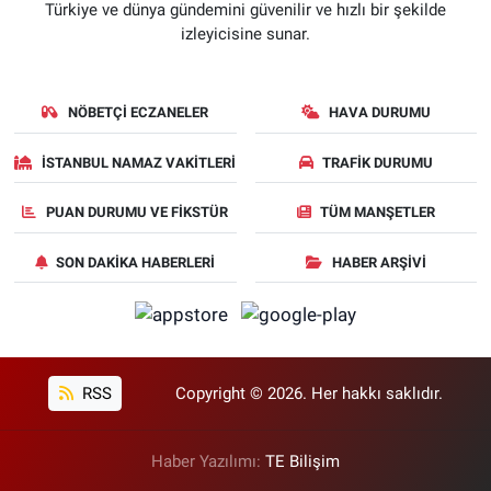
Türkiye ve dünya gündemini güvenilir ve hızlı bir şekilde
izleyicisine sunar.
NÖBETÇI ECZANELER
HAVA DURUMU
İSTANBUL NAMAZ VAKITLERI
TRAFIK DURUMU
PUAN DURUMU VE FIKSTÜR
TÜM MANŞETLER
SON DAKIKA HABERLERI
HABER ARŞIVI
RSS
Copyright © 2026. Her hakkı saklıdır.
Haber Yazılımı:
TE Bilişim