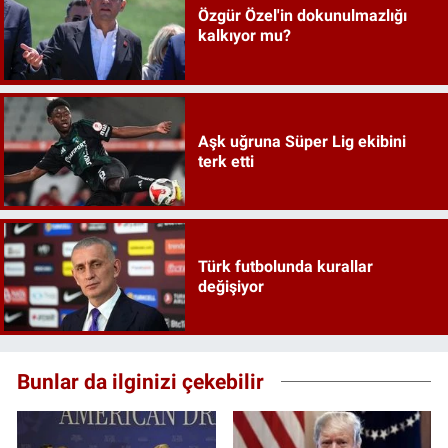
Özgür Özel'in dokunulmazlığı
kalkıyor mu?
Aşk uğruna Süper Lig ekibini
terk etti
Türk futbolunda kurallar
değişiyor
Bunlar da ilginizi çekebilir