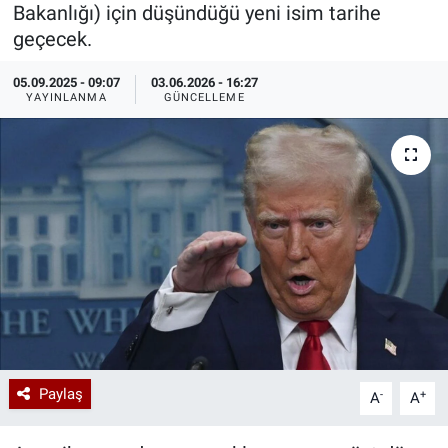
Bakanlığı) için düşündüğü yeni isim tarihe
Özel Haberler
Dünya
Haber Arşivi
geçecek.
05.09.2025 - 09:07
03.06.2026 - 16:27
Yazarlar
Medya
YAYINLANMA
GÜNCELLEME
Özel Haberler
Kadın
Erişim Bilgileri
Sağlık
Teknoloji
Ramazan
Paylaş
-
+
A
A