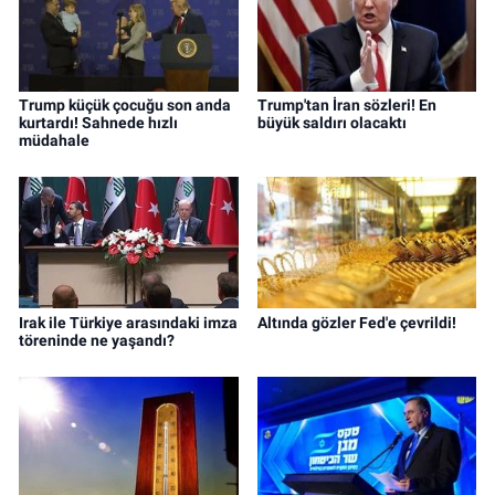
Trump küçük çocuğu son anda
Trump'tan İran sözleri! En
kurtardı! Sahnede hızlı
büyük saldırı olacaktı
müdahale
Irak ile Türkiye arasındaki imza
Altında gözler Fed'e çevrildi!
töreninde ne yaşandı?