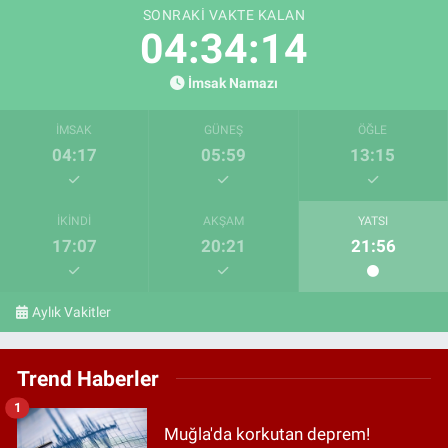
SONRAKI VAKTE KALAN
04:34:13
İmsak Namazı
İMSAK
GÜNEŞ
ÖĞLE
04:17
05:59
13:15
İKINDI
AKŞAM
YATSI
17:07
20:21
21:56
Aylık Vakitler
Trend Haberler
1
Muğla'da korkutan deprem!