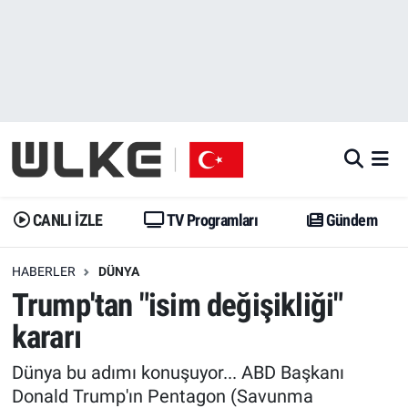
CANLI İZLE
CANLI YAYIN
Nöbetçi Eczaneler
TV Programları
TV Programları
Hava Durumu
Gündem
Gündem
İstanbul Namaz Vakitleri
Dünya
Trend
Trafik Durumu
CANLI İZLE
TV Programları
Gündem
Spor
Yaşam
Süper Lig Puan Durumu ve Fikstür
HABERLER
DÜNYA
Trump'tan "isim değişikliği"
Erişim Bilgileri
Erişim Bilgileri
Erişim Bilgileri
kararı
Ekonomi
Spor
Tüm Manşetler
Dünya bu adımı konuşuyor... ABD Başkanı
Trend
Ekonomi
Son Dakika Haberleri
Donald Trump'ın Pentagon (Savunma