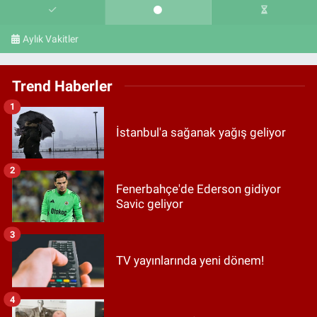
Aylık Vakitler
Trend Haberler
1
İstanbul'a sağanak yağış geliyor
2
Fenerbahçe'de Ederson gidiyor
Savic geliyor
3
TV yayınlarında yeni dönem!
4