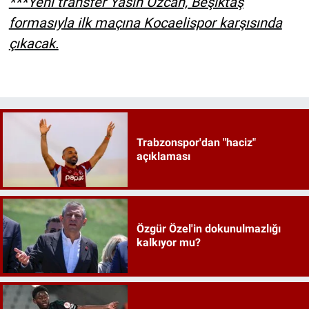
***Yeni transfer Yasin Özcan, Beşiktaş
formasıyla ilk maçına Kocaelispor karşısında
çıkacak.
Trabzonspor'dan "haciz"
açıklaması
Özgür Özel'in dokunulmazlığı
kalkıyor mu?