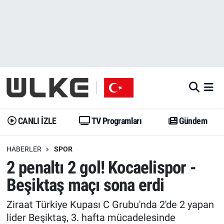
CANLI İZLE
CANLI YAYIN
Nöbetçi Eczaneler
TV Programları
TV Programları
Hava Durumu
Gündem
Gündem
İstanbul Namaz Vakitleri
Dünya
Trend
Trafik Durumu
CANLI İZLE
TV Programları
Gündem
Spor
Yaşam
Süper Lig Puan Durumu ve Fikstür
HABERLER
SPOR
2 penaltı 2 gol! Kocaelispor -
Erişim Bilgileri
Erişim Bilgileri
Erişim Bilgileri
Beşiktaş maçı sona erdi
Ekonomi
Spor
Tüm Manşetler
Ziraat Türkiye Kupası C Grubu'nda 2'de 2 yapan
Trend
Ekonomi
Son Dakika Haberleri
lider Beşiktaş, 3. hafta mücadelesinde