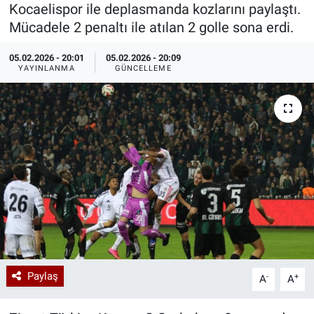
Kocaelispor ile deplasmanda kozlarını paylaştı.
Özel Haberler
Dünya
Haber Arşivi
Mücadele 2 penaltı ile atılan 2 golle sona erdi.
05.02.2026 - 20:01
05.02.2026 - 20:09
Yazarlar
Medya
YAYINLANMA
GÜNCELLEME
Özel Haberler
Kadın
Erişim Bilgileri
Sağlık
Teknoloji
Ramazan
Paylaş
-
+
A
A