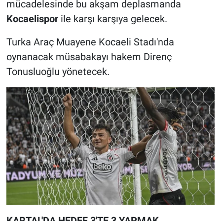
mücadelesinde bu akşam deplasmanda
Kocaelispor
ile karşı karşıya gelecek.
Turka Araç Muayene Kocaeli Stadı'nda
oynanacak müsabakayı hakem Direnç
Tonusluoğlu yönetecek.
KARTAL'DA HEDEF 3'TE 3 YAPMAK