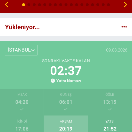
Yükleniyor...
İSTANBUL
09.08.2026
SONRAKI VAKTE KALAN
02:36
Yatsı Namazı
İMSAK
GÜNEŞ
ÖĞLE
04:20
06:01
13:15
İKINDI
AKŞAM
YATSI
17:06
20:19
21:52