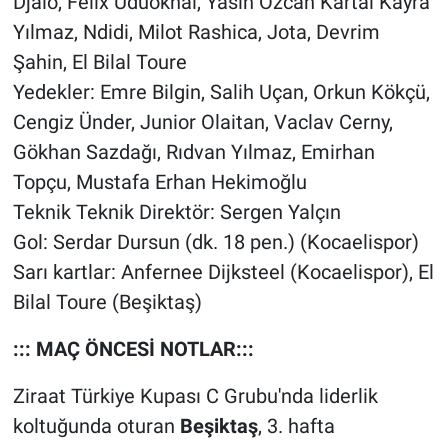
Djalo, Felix Uduokhai, Yasin Özcan Kartal Kayra
Yılmaz, Ndidi, Milot Rashica, Jota, Devrim
Şahin, El Bilal Toure
Yedekler: Emre Bilgin, Salih Uçan, Orkun Kökçü,
Cengiz Ünder, Junior Olaitan, Vaclav Cerny,
Gökhan Sazdağı, Rıdvan Yılmaz, Emirhan
Topçu, Mustafa Erhan Hekimoğlu
Teknik Teknik Direktör: Sergen Yalçın
Gol: Serdar Dursun (dk. 18 pen.) (Kocaelispor)
Sarı kartlar: Anfernee Dijksteel (Kocaelispor), El
Bilal Toure (Beşiktaş)
::: MAÇ ÖNCESİ NOTLAR:::
Ziraat Türkiye Kupası C Grubu'nda liderlik
koltuğunda oturan
Beşiktaş
, 3. hafta