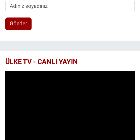
Gönder
ÜLKE TV - CANLI YAYIN