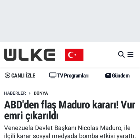
CANLI İZLE
CANLI YAYIN
Nöbetçi Eczaneler
TV Programları
TV Programları
Hava Durumu
Gündem
Gündem
İstanbul Namaz Vakitleri
Dünya
Trend
Trafik Durumu
CANLI İZLE
TV Programları
Gündem
Spor
Yaşam
Süper Lig Puan Durumu ve Fikstür
HABERLER
DÜNYA
ABD'den flaş Maduro kararı! Vur
Erişim Bilgileri
Erişim Bilgileri
Erişim Bilgileri
emri çıkarıldı
Ekonomi
Spor
Tüm Manşetler
Venezuela Devlet Başkanı Nicolas Maduro, ile
Trend
Ekonomi
Son Dakika Haberleri
ilgili karar sosyal medyada bomba etkisi yarattı.