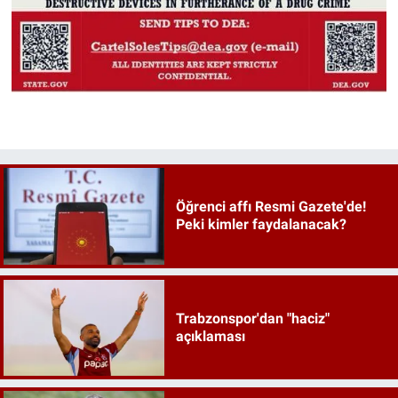
Öğrenci affı Resmi Gazete'de!
Peki kimler faydalanacak?
Trabzonspor'dan "haciz"
açıklaması