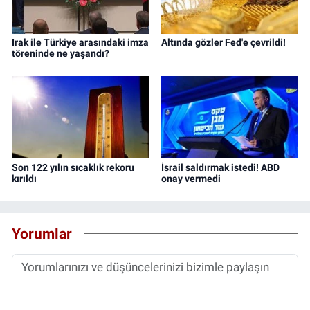
Irak ile Türkiye arasındaki imza
Altında gözler Fed'e çevrildi!
töreninde ne yaşandı?
Son 122 yılın sıcaklık rekoru
İsrail saldırmak istedi! ABD
kırıldı
onay vermedi
Yorumlar