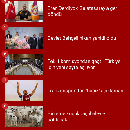
4
Eren Derdiyok Galatasaray'a geri
döndü
5
Devlet Bahçeli nikah şahidi oldu
6
Teklif komisyondan geçti! Türkiye
için yeni sayfa açılıyor
7
Trabzonspor'dan "haciz" açıklaması
8
Binlerce küçükbaş ihaleyle
satılacak