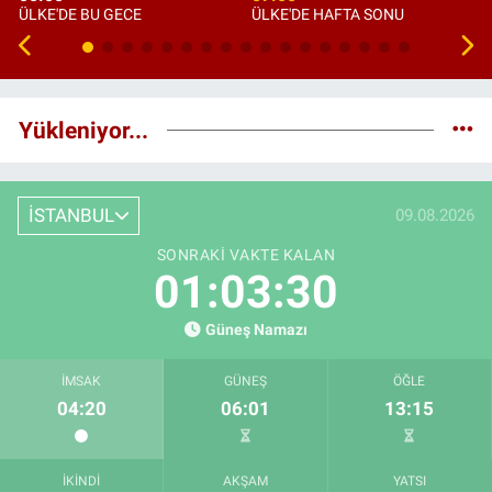
ÜLKE'DE BU GECE
ÜLKE'DE HAFTA SONU
Yükleniyor...
İSTANBUL
09.08.2026
SONRAKI VAKTE KALAN
01:03:29
Güneş Namazı
İMSAK
GÜNEŞ
ÖĞLE
04:20
06:01
13:15
İKINDI
AKŞAM
YATSI