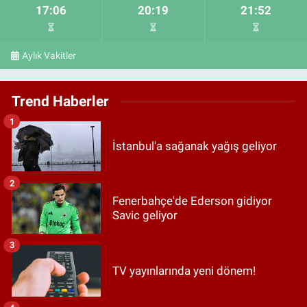
17:06
20:19
21:52
Aylık Vakitler
Trend Haberler
1
İstanbul'a sağanak yağış geliyor
2
Fenerbahçe'de Ederson gidiyor
Savic geliyor
3
TV yayınlarında yeni dönem!