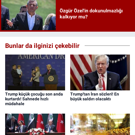
Özgür Özel'in dokunulmazlığı
kalkıyor mu?
Bunlar da ilginizi çekebilir
Trump küçük çocuğu son anda
Trump'tan İran sözleri! En
kurtardı! Sahnede hızlı
büyük saldırı olacaktı
müdahale