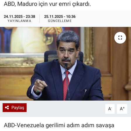
ABD, Maduro için vur emri çıkardı.
Özel Haberler
Dünya
Haber Arşivi
24.11.2025 - 23:38
25.11.2025 - 10:36
YAYINLANMA
GÜNCELLEME
Yazarlar
Medya
Özel Haberler
Kadın
Erişim Bilgileri
Sağlık
Teknoloji
Paylaş
-
+
A
A
Ramazan
ABD-Venezuela gerilimi adım adım savaşa