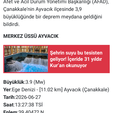
Afet ve Acil Durum Yönetimi Başkanlığı (AFAD),
Çanakkale'nin Ayvacık ilçesinde 3,9
büyüklüğünde bir deprem meydana geldiğini
bildirdi.
MERKEZ ÜSSÜ AYVACIK
Şehrin suyu bu tesisten
geliyor! İçeride 31 yıldır
Kur’an okunuyor
Büyüklük
:3.9 (Mw)
Yer
:Ege Denizi - [11.02 km] Ayvacık (Çanakkale)
Tarih
:2026-06-27
Saat
:13:27:38 TSİ
Enlem
:39.40472 N