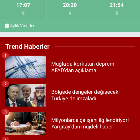
17:07
20:20
21:54
Aylık Vakitler
Trend Haberler
1
Muğla'da korkutan deprem!
AFAD'dan açıklama
2
Bölgede dengeler değişecek!
Türkiye de imzaladı
3
Milyonlarca çalışanı ilgilendiriyor!
Yargıtay'dan müjdeli haber
4