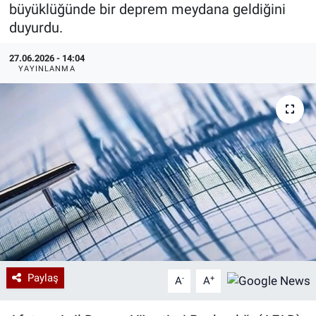
büyüklüğünde bir deprem meydana geldiğini
Özel Haberler
Dünya
Haber Arşivi
duyurdu.
27.06.2026 - 14:04
Yazarlar
Medya
YAYINLANMA
Özel Haberler
Kadın
Erişim Bilgileri
Sağlık
Teknoloji
Ramazan
Paylaş
-
+
A
A