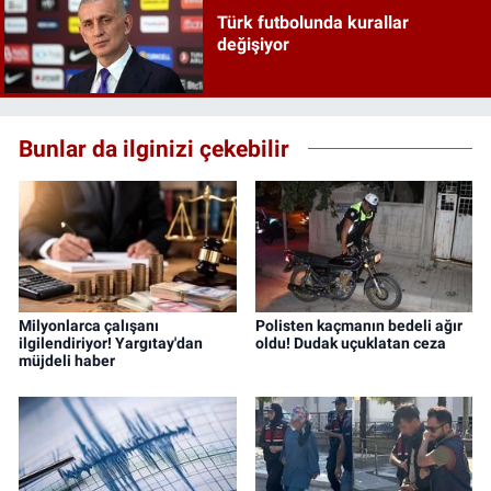
Türk futbolunda kurallar
değişiyor
Bunlar da ilginizi çekebilir
Milyonlarca çalışanı
Polisten kaçmanın bedeli ağır
ilgilendiriyor! Yargıtay'dan
oldu! Dudak uçuklatan ceza
müjdeli haber