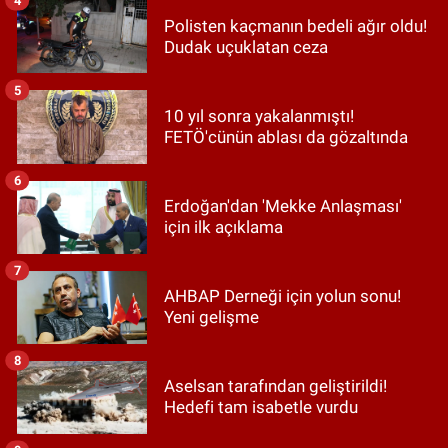
Polisten kaçmanın bedeli ağır oldu!
Dudak uçuklatan ceza
5
10 yıl sonra yakalanmıştı!
FETÖ'cünün ablası da gözaltında
6
Erdoğan'dan 'Mekke Anlaşması'
için ilk açıklama
7
AHBAP Derneği için yolun sonu!
Yeni gelişme
8
Aselsan tarafından geliştirildi!
Hedefi tam isabetle vurdu