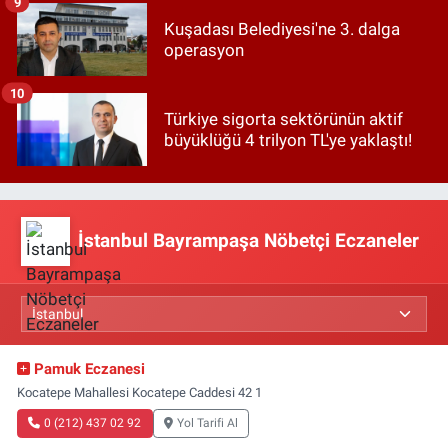
9
Kuşadası Belediyesi'ne 3. dalga
operasyon
10
Türkiye sigorta sektörünün aktif
büyüklüğü 4 trilyon TL'ye yaklaştı!
İstanbul Bayrampaşa Nöbetçi Eczaneler
Pamuk Eczanesi
Kocatepe Mahallesi Kocatepe Caddesi 42 1
0 (212) 437 02 92
Yol Tarifi Al