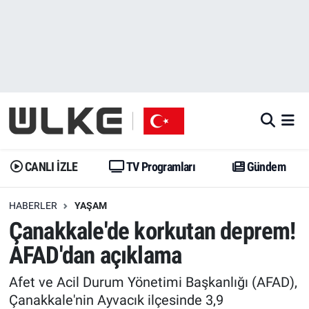
CANLI İZLE
CANLI YAYIN
Nöbetçi Eczaneler
TV Programları
TV Programları
Hava Durumu
Gündem
Gündem
İstanbul Namaz Vakitleri
Dünya
Trend
Trafik Durumu
CANLI İZLE
TV Programları
Gündem
Spor
Yaşam
Süper Lig Puan Durumu ve Fikstür
HABERLER
YAŞAM
Çanakkale'de korkutan deprem!
Erişim Bilgileri
Erişim Bilgileri
Erişim Bilgileri
AFAD'dan açıklama
Ekonomi
Spor
Tüm Manşetler
Afet ve Acil Durum Yönetimi Başkanlığı (AFAD),
Trend
Ekonomi
Son Dakika Haberleri
Çanakkale'nin Ayvacık ilçesinde 3,9