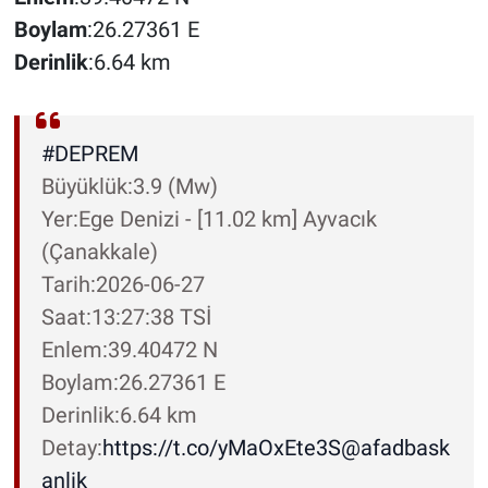
Boylam
:26.27361 E
Derinlik
:6.64 km
#DEPREM
Büyüklük:3.9 (Mw)
Yer:Ege Denizi - [11.02 km] Ayvacık
(Çanakkale)
Tarih:2026-06-27
Saat:13:27:38 TSİ
Enlem:39.40472 N
Boylam:26.27361 E
Derinlik:6.64 km
Detay:
https://t.co/yMaOxEte3S
@afadbask
anlik