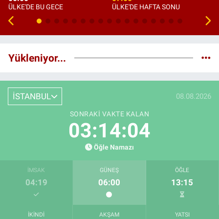
ÜLKE'DE BU GECE
ÜLKE'DE HAFTA SONU
Yükleniyor...
İSTANBUL
08.08.2026
SONRAKI VAKTE KALAN
03:14:03
Öğle Namazı
İMSAK
GÜNEŞ
ÖĞLE
04:19
06:00
13:15
İKINDI
AKŞAM
YATSI