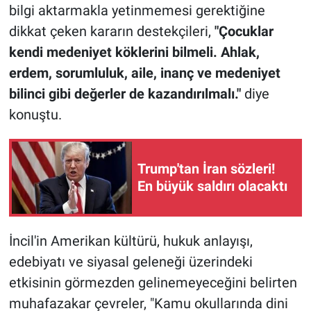
bilgi aktarmakla yetinmemesi gerektiğine
dikkat çeken kararın destekçileri,
"Çocuklar
kendi medeniyet köklerini bilmeli. Ahlak,
erdem, sorumluluk, aile, inanç ve medeniyet
bilinci gibi değerler de kazandırılmalı."
diye
konuştu.
Trump'tan İran sözleri!
En büyük saldırı olacaktı
İncil'in Amerikan kültürü, hukuk anlayışı,
edebiyatı ve siyasal geleneği üzerindeki
etkisinin görmezden gelinemeyeceğini belirten
muhafazakar çevreler, "Kamu okullarında dini