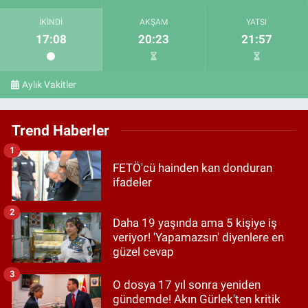
İKINDI
AKŞAM
YATSI
17:08
20:23
21:57
Aylık Vakitler
Trend Haberler
1
FETÖ'cü hainden kan donduran
ifadeler
2
Daha 19 yaşında ama 5 kişiye iş
veriyor! 'Yapamazsın' diyenlere en
güzel cevap
3
O dosya 17 yıl sonra yeniden
gündemde! Akın Gürlek'ten kritik