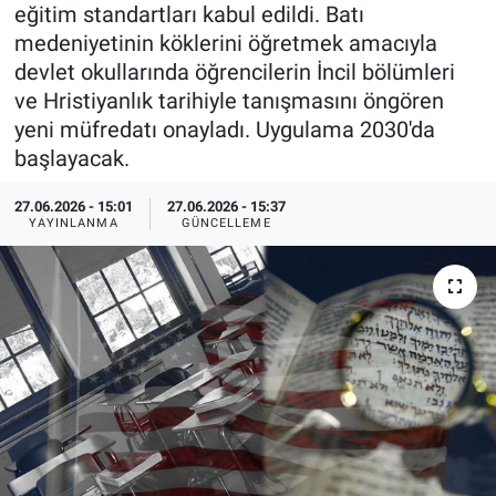
eğitim standartları kabul edildi. Batı
Özel Haberler
Dünya
Haber Arşivi
medeniyetinin köklerini öğretmek amacıyla
devlet okullarında öğrencilerin İncil bölümleri
Yazarlar
Medya
ve Hristiyanlık tarihiyle tanışmasını öngören
yeni müfredatı onayladı. Uygulama 2030'da
Özel Haberler
başlayacak.
Kadın
27.06.2026 - 15:01
27.06.2026 - 15:37
YAYINLANMA
GÜNCELLEME
Erişim Bilgileri
Sağlık
Teknoloji
Ramazan