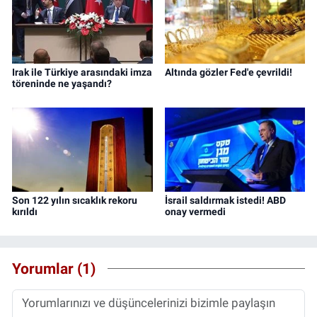
Irak ile Türkiye arasındaki imza
Altında gözler Fed'e çevrildi!
töreninde ne yaşandı?
Son 122 yılın sıcaklık rekoru
İsrail saldırmak istedi! ABD
kırıldı
onay vermedi
Yorumlar (1)