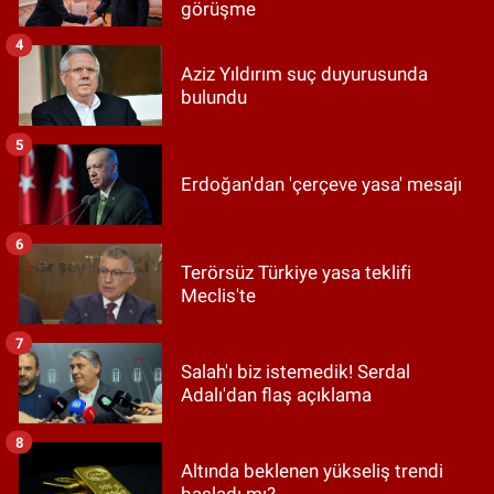
görüşme
4
Aziz Yıldırım suç duyurusunda
bulundu
5
Erdoğan'dan 'çerçeve yasa' mesajı
6
Terörsüz Türkiye yasa teklifi
Meclis'te
7
Salah'ı biz istemedik! Serdal
Adalı'dan flaş açıklama
8
Altında beklenen yükseliş trendi