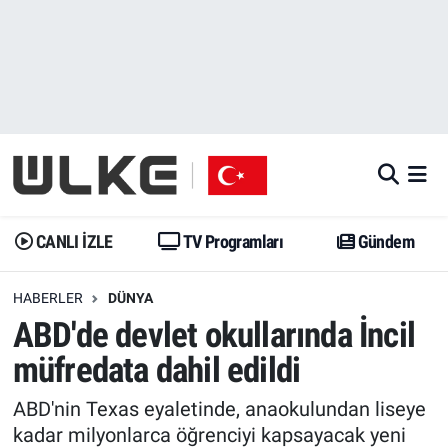
CANLI İZLE
CANLI YAYIN
Nöbetçi Eczaneler
TV Programları
TV Programları
Hava Durumu
Gündem
Gündem
İstanbul Namaz Vakitleri
Dünya
Trend
Trafik Durumu
CANLI İZLE
TV Programları
Gündem
Spor
Yaşam
Süper Lig Puan Durumu ve Fikstür
HABERLER
DÜNYA
ABD'de devlet okullarında İncil
Erişim Bilgileri
Erişim Bilgileri
Erişim Bilgileri
müfredata dahil edildi
Ekonomi
Spor
Tüm Manşetler
ABD'nin Texas eyaletinde, anaokulundan liseye
Trend
Ekonomi
Son Dakika Haberleri
kadar milyonlarca öğrenciyi kapsayacak yeni