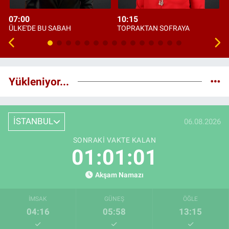
07:00
10:15
ÜLKE'DE BU SABAH
TOPRAKTAN SOFRAYA
Yükleniyor...
İSTANBUL
06.08.2026
SONRAKI VAKTE KALAN
01:01:00
Akşam Namazı
İMSAK
GÜNEŞ
ÖĞLE
04:16
05:58
13:15