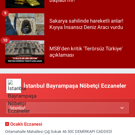
başladı mı?
9
Sakarya sahilinde hareketli anlar!
Kıyıya İnsansız Deniz Aracı vurdu
10
MSB'den kritik 'Terörsüz Türkiye'
açıklaması
İstanbul Bayrampaşa Nöbetçi Eczaneler
Ocaklı Eczanesi
Ortamahalle Mahallesi Çığ Sokak 46 50C DEMİRKAPI CADDESİ