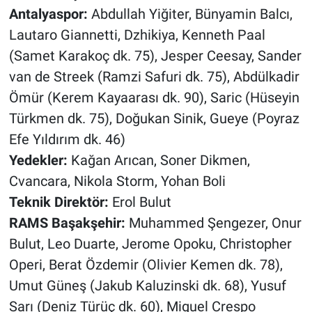
Antalyaspor:
Abdullah Yiğiter, Bünyamin Balcı,
Lautaro Giannetti, Dzhikiya, Kenneth Paal
(Samet Karakoç dk. 75), Jesper Ceesay, Sander
van de Streek (Ramzi Safuri dk. 75), Abdülkadir
Ömür (Kerem Kayaarası dk. 90), Saric (Hüseyin
Türkmen dk. 75), Doğukan Sinik, Gueye (Poyraz
Efe Yıldırım dk. 46)
Yedekler:
Kağan Arıcan, Soner Dikmen,
Cvancara, Nikola Storm, Yohan Boli
Teknik Direktör:
Erol Bulut
RAMS Başakşehir:
Muhammed Şengezer, Onur
Bulut, Leo Duarte, Jerome Opoku, Christopher
Operi, Berat Özdemir (Olivier Kemen dk. 78),
Umut Güneş (Jakub Kaluzinski dk. 68), Yusuf
Sarı (Deniz Türüç dk. 60), Miguel Crespo