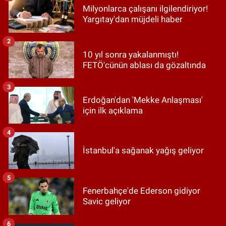
Milyonlarca çalışanı ilgilendiriyor!
Yargıtay'dan müjdeli haber
2
10 yıl sonra yakalanmıştı!
FETÖ'cünün ablası da gözaltında
3
Erdoğan'dan 'Mekke Anlaşması'
için ilk açıklama
4
İstanbul'a sağanak yağış geliyor
5
Fenerbahçe'de Ederson gidiyor
Savic geliyor
6