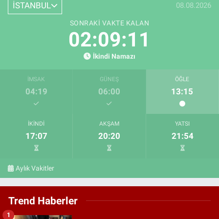
İSTANBUL
08.08.2026
SONRAKI VAKTE KALAN
02:09:10
İkindi Namazı
İMSAK
GÜNEŞ
ÖĞLE
04:19
06:00
13:15
İKINDI
AKŞAM
YATSI
17:07
20:20
21:54
Aylık Vakitler
Trend Haberler
1