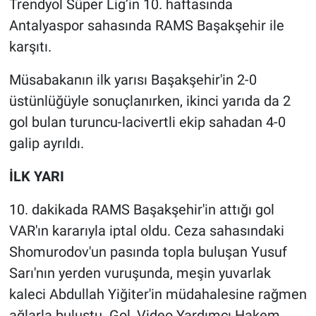
Trendyol Süper Lig’in 10. haftasında
Antalyaspor sahasında RAMS Başakşehir ile
karşıtı.
Müsabakanın ilk yarısı Başakşehir'in 2-0
üstünlüğüyle sonuçlanırken, ikinci yarıda da 2
gol bulan turuncu-lacivertli ekip sahadan 4-0
galip ayrıldı.
İLK YARI
10. dakikada RAMS Başakşehir'in attığı gol
VAR'ın kararıyla iptal oldu. Ceza sahasındaki
Shomurodov'un pasında topla buluşan Yusuf
Sarı'nın yerden vuruşunda, meşin yuvarlak
kaleci Abdullah Yiğiter'in müdahalesine rağmen
ağlarla buluştu. Gol, Video Yardımcı Hakem