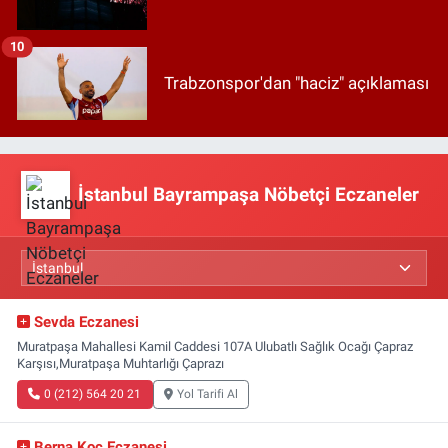
10
Trabzonspor'dan "haciz" açıklaması
İstanbul Bayrampaşa Nöbetçi Eczaneler
Sevda Eczanesi
Muratpaşa Mahallesi Kamil Caddesi 107A Ulubatlı Sağlık Ocağı Çapraz
Karşısı,Muratpaşa Muhtarlığı Çaprazı
0 (212) 564 20 21
Yol Tarifi Al
Berna Koç Eczanesi