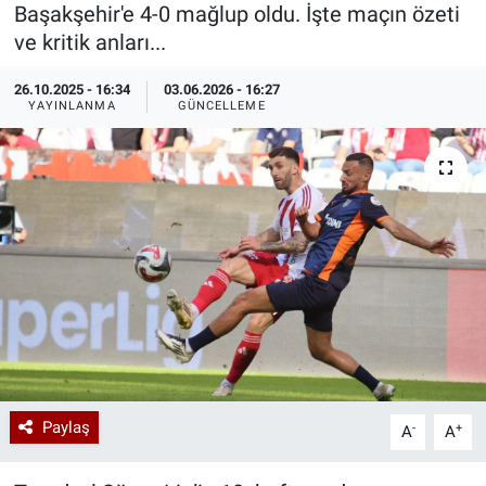
Başakşehir'e 4-0 mağlup oldu. İşte maçın özeti
Özel Haberler
Dünya
Haber Arşivi
ve kritik anları...
26.10.2025 - 16:34
03.06.2026 - 16:27
Yazarlar
Medya
YAYINLANMA
GÜNCELLEME
Özel Haberler
Kadın
Erişim Bilgileri
Sağlık
Teknoloji
Ramazan
Paylaş
-
+
A
A