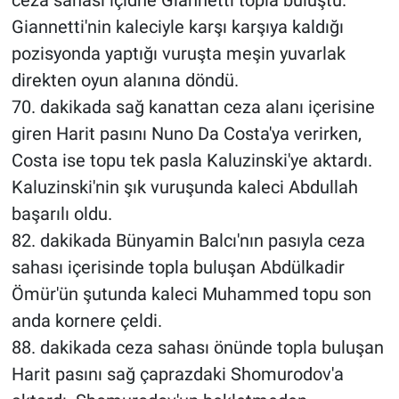
ceza sahası içidne Giannetti topla buluştu.
Giannetti'nin kaleciyle karşı karşıya kaldığı
pozisyonda yaptığı vuruşta meşin yuvarlak
direkten oyun alanına döndü.
70. dakikada sağ kanattan ceza alanı içerisine
giren Harit pasını Nuno Da Costa'ya verirken,
Costa ise topu tek pasla Kaluzinski'ye aktardı.
Kaluzinski'nin şık vuruşunda kaleci Abdullah
başarılı oldu.
82. dakikada Bünyamin Balcı'nın pasıyla ceza
sahası içerisinde topla buluşan Abdülkadir
Ömür'ün şutunda kaleci Muhammed topu son
anda kornere çeldi.
88. dakikada ceza sahası önünde topla buluşan
Harit pasını sağ çaprazdaki Shomurodov'a