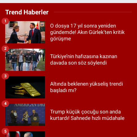
Trend Haberler
1
O dosya 17 yıl sonra yeniden
gündemde! Akın Gürlek'ten kritik
görüşme
2
Türkiye’nin hafızasına kazınan
davada son söz söylendi
3
Altında beklenen yükseliş trendi
başladı mı?
4
Trump küçük çocuğu son anda
kurtardı! Sahnede hızlı müdahale
5