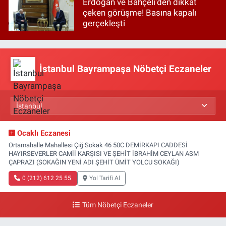
Erdoğan ve Bahçeli'den dikkat
çeken görüşme! Basına kapalı
gerçekleşti
İstanbul Bayrampaşa Nöbetçi Eczaneler
Ocaklı Eczanesi
Ortamahalle Mahallesi Çığ Sokak 46 50C DEMİRKAPI CADDESİ
HAYIRSEVERLER CAMİİ KARŞISI VE ŞEHİT İBRAHİM CEYLAN ASM
ÇAPRAZI (SOKAĞIN YENİ ADI ŞEHİT ÜMİT YOLCU SOKAĞI)
0 (212) 612 25 55
Yol Tarifi Al
Tüm Nöbetçi Eczaneler