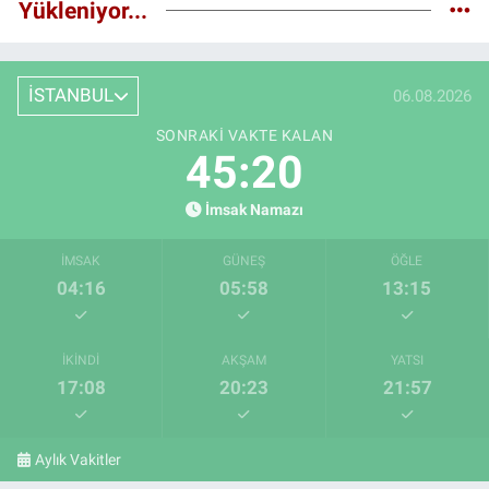
Yükleniyor...
İSTANBUL
06.08.2026
SONRAKI VAKTE KALAN
45:19
İmsak Namazı
İMSAK
GÜNEŞ
ÖĞLE
04:16
05:58
13:15
İKINDI
AKŞAM
YATSI
17:08
20:23
21:57
Aylık Vakitler