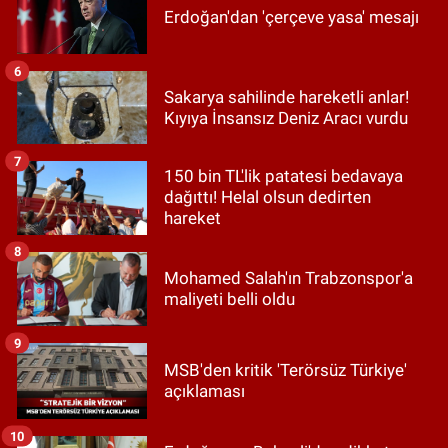
Erdoğan'dan 'çerçeve yasa' mesajı
6
Sakarya sahilinde hareketli anlar!
Kıyıya İnsansız Deniz Aracı vurdu
7
150 bin TL'lik patatesi bedavaya
dağıttı! Helal olsun dedirten
hareket
8
Mohamed Salah'ın Trabzonspor'a
maliyeti belli oldu
9
MSB'den kritik 'Terörsüz Türkiye'
açıklaması
10