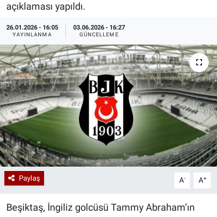
açıklaması yapıldı.
Özel Haberler
Dünya
Haber Arşivi
26.01.2026 - 16:05
03.06.2026 - 16:27
YAYINLANMA
GÜNCELLEME
Yazarlar
Medya
Özel Haberler
Kadın
Erişim Bilgileri
Sağlık
Teknoloji
Paylaş
-
+
A
A
Ramazan
Beşiktaş, İngiliz golcüsü Tammy Abraham’ın