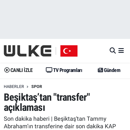
CANLI İZLE
CANLI YAYIN
Nöbetçi Eczaneler
TV Programları
TV Programları
Hava Durumu
Gündem
Gündem
İstanbul Namaz Vakitleri
Dünya
Trend
Trafik Durumu
CANLI İZLE
TV Programları
Gündem
Spor
Yaşam
Süper Lig Puan Durumu ve Fikstür
HABERLER
SPOR
Beşiktaş’tan "transfer"
Erişim Bilgileri
Erişim Bilgileri
Erişim Bilgileri
açıklaması
Ekonomi
Spor
Tüm Manşetler
Son dakika haberi | Beşiktaş'tan Tammy
Trend
Ekonomi
Son Dakika Haberleri
Abraham’ın transferine dair son dakika KAP