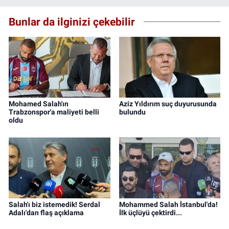
Bunlar da ilginizi çekebilir
Mohamed Salah'ın
Aziz Yıldırım suç duyurusunda
Trabzonspor'a maliyeti belli
bulundu
oldu
Salah'ı biz istemedik! Serdal
Mohammed Salah İstanbul'da!
Adalı'dan flaş açıklama
İlk üçlüyü çektirdi...