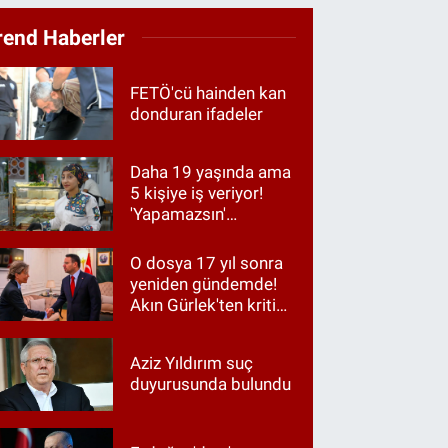
rend Haberler
FETÖ'cü hainden kan
donduran ifadeler
Daha 19 yaşında ama
5 kişiye iş veriyor!
'Yapamazsın'
diyenlere en güzel
cevap
O dosya 17 yıl sonra
yeniden gündemde!
Akın Gürlek'ten kritik
görüşme
Aziz Yıldırım suç
duyurusunda bulundu