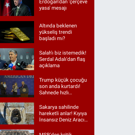
Erdoğan'dan 'çerçeve
yasa' mesajı
Altında beklenen
yükseliş trendi
başladı mı?
Salah'ı biz istemedik!
Serdal Adalı'dan flaş
açıklama
Trump küçük çocuğu
son anda kurtardı!
Sahnede hızlı
müdahale
Sakarya sahilinde
hareketli anlar! Kıyıya
İnsansız Deniz Aracı
vurdu
MSB'den kritik