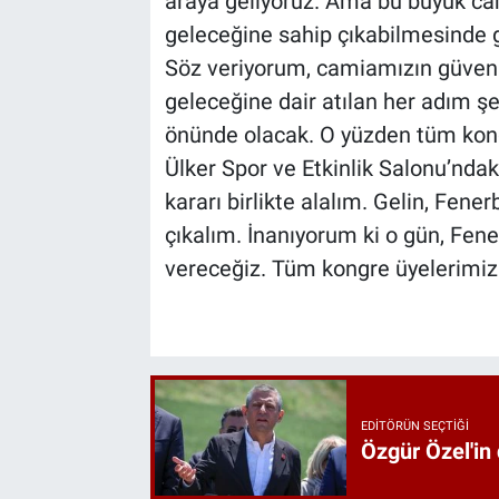
araya geliyoruz. Ama bu büyük ca
geleceğine sahip çıkabilmesinde g
Söz veriyorum, camiamızın güven
geleceğine dair atılan her adım ş
önünde olacak. O yüzden tüm kong
Ülker Spor ve Etkinlik Salonu’ndak
kararı birlikte alalım. Gelin, Fen
çıkalım. İnanıyorum ki o gün, Fene
vereceğiz. Tüm kongre üyelerimizi
EDITÖRÜN SEÇTIĞI
Özgür Özel'in