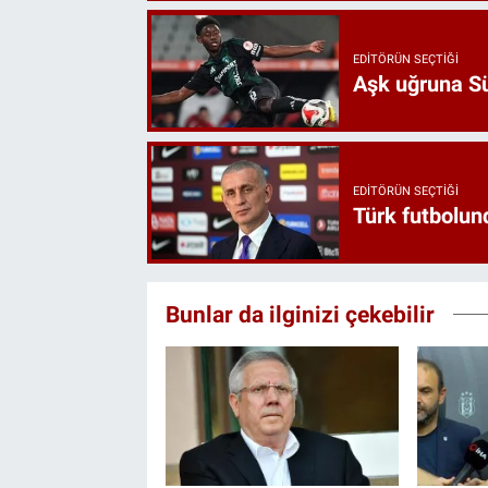
EDITÖRÜN SEÇTIĞI
Aşk uğruna Süp
EDITÖRÜN SEÇTIĞI
Türk futbolund
Bunlar da ilginizi çekebilir