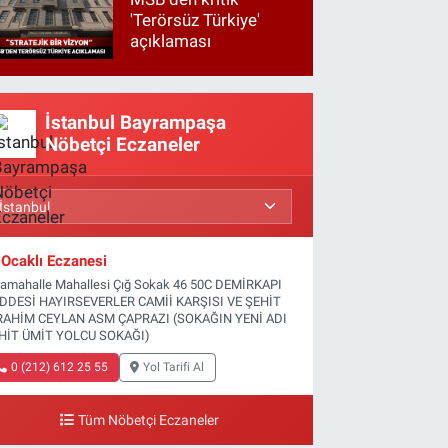
'Terörsüz Türkiye'
açıklaması
İstanbul Bayrampaşa
Nöbetçi Eczaneler
Ocaklı Eczanesi
tamahalle Mahallesi Çığ Sokak 46 50C DEMİRKAPI
DDESİ HAYIRSEVERLER CAMİİ KARŞISI VE ŞEHİT
RAHİM CEYLAN ASM ÇAPRAZI (SOKAĞIN YENİ ADI
HİT ÜMİT YOLCU SOKAĞI)
0 (212) 612 25 55
Yol Tarifi Al
Tüm Nöbetçi Eczaneler