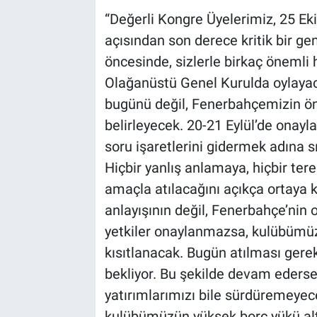
“Değerli Kongre Üyelerimiz, 25 E
açısından son derece kritik bir gen
öncesinde, sizlerle birkaç önemli
Olağanüstü Genel Kurulda oylaya
bugünü değil, Fenerbahçemizin önü
belirleyecek. 20-21 Eylül’de onay
soru işaretlerini gidermek adına sı
Hiçbir yanlış anlamaya, hiçbir te
amaçla atılacağını açıkça ortaya 
anlayışının değil, Fenerbahçe’nin 
yetkiler onaylanmazsa, kulübümüzü
kısıtlanacak. Bugün atılması gerek
bekliyor. Bu şekilde devam ederse
yatırımlarımızı bile sürdüremeye
kulübümüzün yüksek borç yükü alt