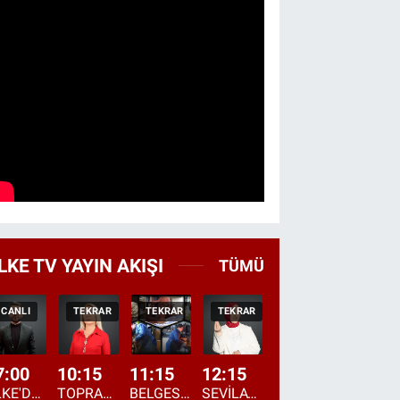
LKE TV YAYIN AKIŞI
TÜMÜ
CANLI
TEKRAR
TEKRAR
TEKRAR
CANLI
HABER
7:00
10:15
11:15
12:15
13:00
13:45
ÜLKE'DE BU SABAH
TOPRAKTAN SOFRAYA
BELGESEL: "ÜLKE'NİN ALIN TERİ"
SEVİLAY SUNGUR İLE ELİMİN BEREKETİ
ÖĞLE AJANSI
ÜLKE'DEN HABE