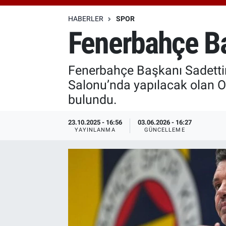
Özel Haberler
Dünya
Haber Arşivi
HABERLER
SPOR
Fenerbahçe Ba
Yazarlar
Medya
Fenerbahçe Başkanı Sadettin
Özel Haberler
Salonu’nda yapılacak olan O
Kadın
bulundu.
Erişim Bilgileri
23.10.2025 - 16:56
03.06.2026 - 16:27
YAYINLANMA
GÜNCELLEME
Sağlık
Teknoloji
Ramazan