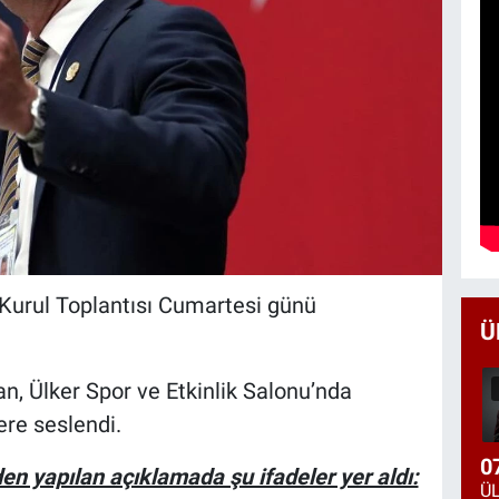
Kurul Toplantısı Cumartesi günü
Ü
, Ülker Spor ve Etkinlik Salonu’nda
ere seslendi.
0
n yapılan açıklamada şu ifadeler yer aldı: