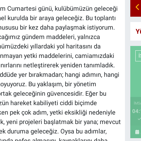
kim Cumartesi günü, kulübümüzün geleceği
el kurulda bir araya geleceğiz. Bu toplantı
 hususu bir kez daha paylaşmak istiyorum.
Y
cağımız gündem maddeleri, yalnızca
müzdeki yıllardaki yol haritasını da
lanmayan yetki maddelerini, camiamızdaki
nırlarını netleştirerek yeniden tanımladık.
reddüde yer bırakmadan; hangi adımın, hangi
koyuyoruz. Bu yaklaşım, bir yönetim
ortak geleceğinin güvencesidir. Eğer bu
n hareket kabiliyeti ciddi biçimde
İMS
04:
en pek çok adım, yetki eksikliği nedeniyle
k, yeni projeleri başlatmak bir yana; mevcut
cek duruma geleceğiz. Oysa bu adımlar,
ında nefes almasını, kaynaklarını daha