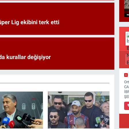
er Lig ekibini terk etti
a kurallar değişiyor
Or
CA
İB
ŞE