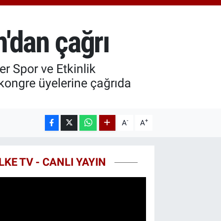
8.23
%0.39
T100
768
%48
'dan çağrı
COIN
602,05
%0.69
 Spor ve Etkinlik
kongre üyelerine çağrıda
-
+
A
A
LKE TV - CANLI YAYIN