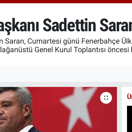
651
BİS
13.
şkanı Sadettin Saran
BIT
64.
 Saran, Cumartesi günü Fenerbahçe Ülker
lağanüstü Genel Kurul Toplantısı öncesi 
Ü