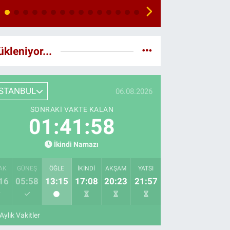
ükleniyor...
İSTANBUL
06.08.2026
SONRAKI VAKTE KALAN
01:41:57
İkindi Namazı
AK
GÜNEŞ
ÖĞLE
İKINDI
AKŞAM
YATSI
16
05:58
13:15
17:08
20:23
21:57
Aylık Vakitler