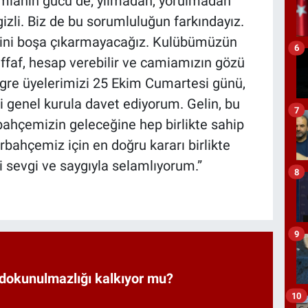
mianın gücü de; yılmadan, yorulmadan
izli. Biz de bu sorumluluğun farkındayız.
ini boşa çıkarmayacağız. Kulübümüzün
6
effaf, hesap verebilir ve camiamızın gözü
re üyelerimizi 25 Ekim Cumartesi günü,
i genel kurula davet ediyorum. Gelin, bu
7
erbahçemizin geleceğine hep birlikte sahip
rbahçemiz için en doğru kararı birlikte
 sevgi ve saygıyla selamlıyorum.”
8
9
 dokunulmazlığı kalkıyor mu?
10