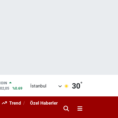
°
LAR
30
İstanbul
5986
%0.06
RO
0700
%0.1
Trend
Özel Haberler
RLİN
2438
%0.21
M ALTIN