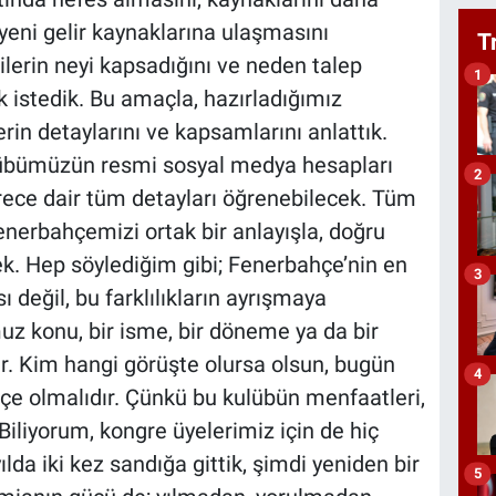
yeni gelir kaynaklarına ulaşmasını
T
lerin neyi kapsadığını ve neden talep
1
k istedik. Bu amaçla, hazırladığımız
in detaylarını ve kapsamlarını anlattık.
übümüzün resmi sosyal medya hesapları
2
rece dair tüm detayları öğrenebilecek. Tüm
enerbahçemizi ortak bir anlayışla, doğru
ek. Hep söylediğim gibi; Fenerbahçe’nin en
3
ı değil, bu farklılıkların ayrışmaya
 konu, bir isme, bir döneme ya da bir
ir. Kim hangi görüşte olursa olsun, bugün
4
çe olmalıdır. Çünkü bu kulübün menfaatleri,
iliyorum, kongre üyelerimiz için de hiç
ılda iki kez sandığa gittik, şimdi yeniden bir
5