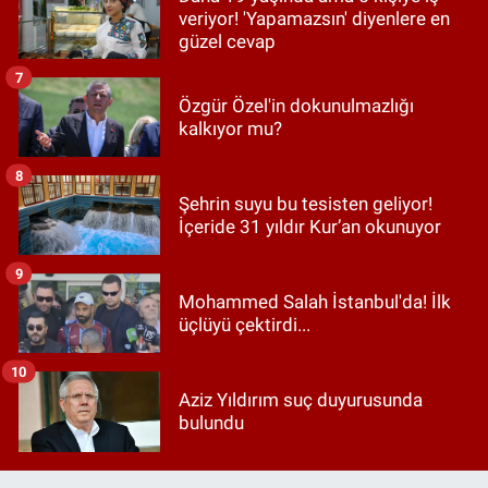
veriyor! 'Yapamazsın' diyenlere en
güzel cevap
7
Özgür Özel'in dokunulmazlığı
kalkıyor mu?
8
Şehrin suyu bu tesisten geliyor!
İçeride 31 yıldır Kur’an okunuyor
9
Mohammed Salah İstanbul'da! İlk
üçlüyü çektirdi...
10
Aziz Yıldırım suç duyurusunda
bulundu