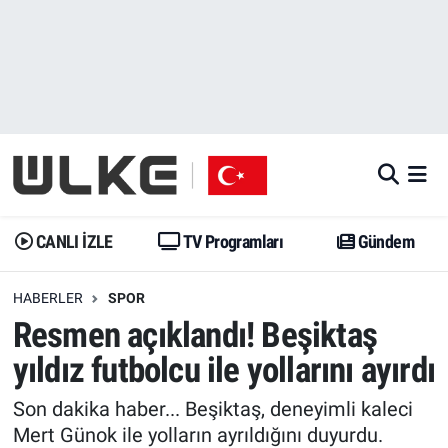
CANLI İZLE
CANLI YAYIN
Nöbetçi Eczaneler
TV Programları
TV Programları
Hava Durumu
Gündem
Gündem
İstanbul Namaz Vakitleri
Dünya
Trend
Trafik Durumu
CANLI İZLE
TV Programları
Gündem
Spor
Yaşam
Süper Lig Puan Durumu ve Fikstür
HABERLER
SPOR
Resmen açıklandı! Beşiktaş
Erişim Bilgileri
Erişim Bilgileri
Erişim Bilgileri
yıldız futbolcu ile yollarını ayırdı
Ekonomi
Spor
Tüm Manşetler
Son dakika haber... Beşiktaş, deneyimli kaleci
Trend
Ekonomi
Son Dakika Haberleri
Mert Günok ile yolların ayrıldığını duyurdu.