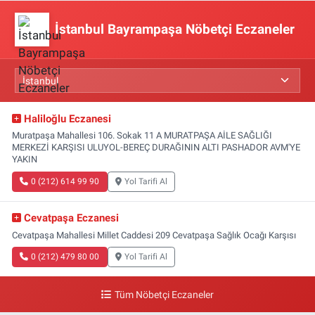
İstanbul Bayrampaşa Nöbetçi Eczaneler
Haliloğlu Eczanesi
Muratpaşa Mahallesi 106. Sokak 11 A MURATPAŞA AİLE SAĞLIĞI
MERKEZİ KARŞISI ULUYOL-BEREÇ DURAĞININ ALTI PASHADOR AVM'YE
YAKIN
0 (212) 614 99 90
Yol Tarifi Al
Cevatpaşa Eczanesi
Cevatpaşa Mahallesi Millet Caddesi 209 Cevatpaşa Sağlık Ocağı Karşısı
0 (212) 479 80 00
Yol Tarifi Al
Tüm Nöbetçi Eczaneler