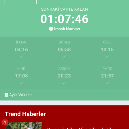
SONRAKI VAKTE KALAN
01:07:45
İmsak Namazı
İMSAK
GÜNEŞ
ÖĞLE
04:16
05:58
13:15
İKINDI
AKŞAM
YATSI
17:08
20:23
21:57
Aylık Vakitler
Trend Haberler
1