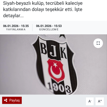
Siyah-beyazlı kulüp, tecrübeli kaleciye
Özel Haberler
Dünya
Haber Arşivi
katkılarından dolayı teşekkür etti. İşte
detaylar...
Yazarlar
Medya
06.01.2026 - 15:35
06.01.2026 - 15:53
YAYINLANMA
GÜNCELLEME
Özel Haberler
Kadın
Erişim Bilgileri
Sağlık
Teknoloji
Ramazan
Paylaş
-
+
A
A