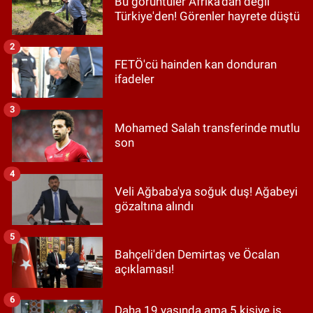
Bu görüntüler Afrika'dan değil
Türkiye'den! Görenler hayrete düştü
2
FETÖ'cü hainden kan donduran
ifadeler
3
Mohamed Salah transferinde mutlu
son
4
Veli Ağbaba'ya soğuk duş! Ağabeyi
gözaltına alındı
5
Bahçeli'den Demirtaş ve Öcalan
açıklaması!
6
Daha 19 yaşında ama 5 kişiye iş