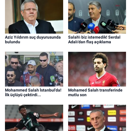
Aziz Yıldırım suç duyurusunda
Salah'ı biz istemedik! Serdal
bulundu
Adalı'dan flaş açıklama
Mohammed Salah İstanbul'da!
Mohamed Salah transferinde
İlk üçlüyü çektirdi...
mutlu son