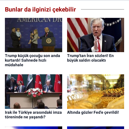
Bunlar da ilginizi çekebilir
Trump küçük çocuğu son anda
Trump'tan İran sözleri! En
kurtardı! Sahnede hızlı
büyük saldırı olacaktı
müdahale
Irak ile Türkiye arasındaki imza
Altında gözler Fed'e çevrildi!
töreninde ne yaşandı?