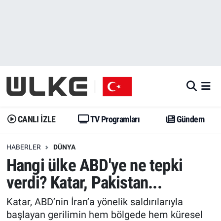
CANLI İZLE
CANLI YAYIN
Nöbetçi Eczaneler
TV Programları
TV Programları
Hava Durumu
Gündem
Gündem
İstanbul Namaz Vakitleri
Dünya
Trend
Trafik Durumu
CANLI İZLE
TV Programları
Gündem
Spor
Yaşam
Süper Lig Puan Durumu ve Fikstür
HABERLER
DÜNYA
Hangi ülke ABD'ye ne tepki
Erişim Bilgileri
Erişim Bilgileri
Erişim Bilgileri
verdi? Katar, Pakistan...
Ekonomi
Spor
Tüm Manşetler
Katar, ABD’nin İran’a yönelik saldırılarıyla
Trend
Ekonomi
Son Dakika Haberleri
başlayan gerilimin hem bölgede hem küresel