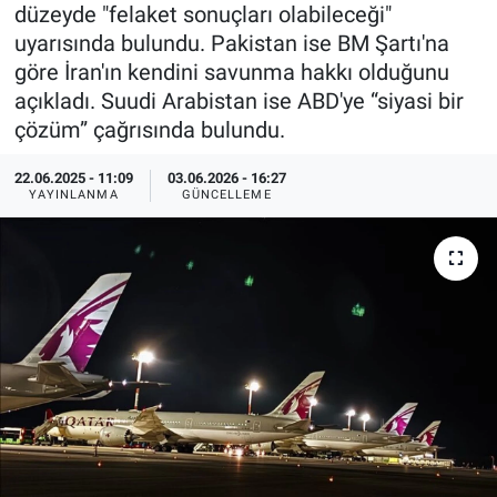
düzeyde "felaket sonuçları olabileceği"
Özel Haberler
Dünya
Haber Arşivi
uyarısında bulundu. Pakistan ise BM Şartı'na
göre İran'ın kendini savunma hakkı olduğunu
Yazarlar
Medya
açıkladı. Suudi Arabistan ise ABD'ye “siyasi bir
çözüm” çağrısında bulundu.
Özel Haberler
22.06.2025 - 11:09
03.06.2026 - 16:27
YAYINLANMA
GÜNCELLEME
Kadın
Erişim Bilgileri
Sağlık
Teknoloji
Ramazan