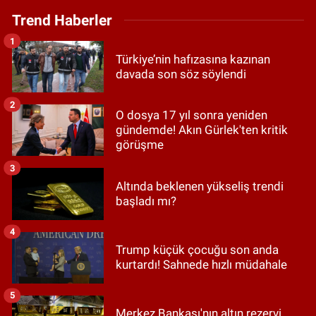
Trend Haberler
1
Türkiye’nin hafızasına kazınan
davada son söz söylendi
2
O dosya 17 yıl sonra yeniden
gündemde! Akın Gürlek'ten kritik
görüşme
3
Altında beklenen yükseliş trendi
başladı mı?
4
Trump küçük çocuğu son anda
kurtardı! Sahnede hızlı müdahale
5
Merkez Bankası'nın altın rezervi