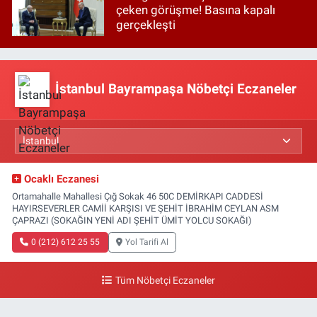
çeken görüşme! Basına kapalı
gerçekleşti
İstanbul Bayrampaşa Nöbetçi Eczaneler
Ocaklı Eczanesi
Ortamahalle Mahallesi Çığ Sokak 46 50C DEMİRKAPI CADDESİ
HAYIRSEVERLER CAMİİ KARŞISI VE ŞEHİT İBRAHİM CEYLAN ASM
ÇAPRAZI (SOKAĞIN YENİ ADI ŞEHİT ÜMİT YOLCU SOKAĞI)
0 (212) 612 25 55
Yol Tarifi Al
Tüm Nöbetçi Eczaneler