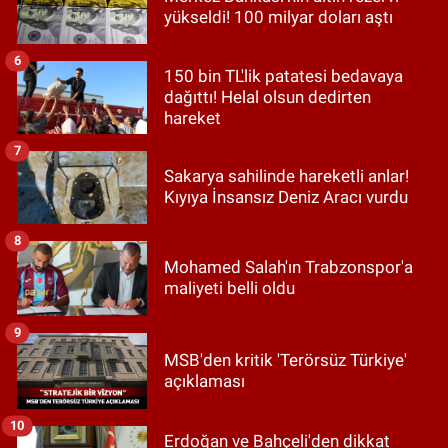
yükseldi! 100 milyar doları aştı
6
150 bin TL'lik patatesi bedavaya
dağıttı! Helal olsun dedirten
hareket
7
Sakarya sahilinde hareketli anlar!
Kıyıya İnsansız Deniz Aracı vurdu
8
Mohamed Salah'ın Trabzonspor'a
maliyeti belli oldu
9
MSB'den kritik 'Terörsüz Türkiye'
açıklaması
10
Erdoğan ve Bahçeli'den dikkat