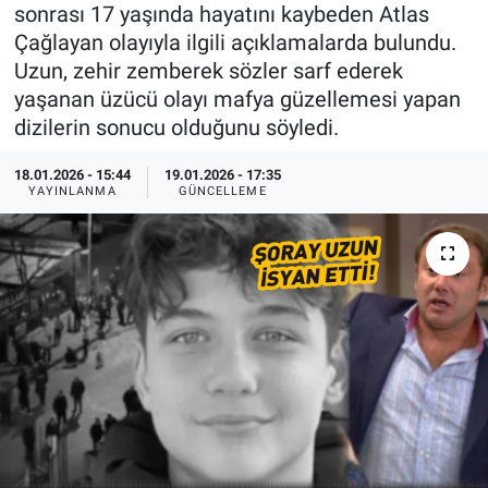
sonrası 17 yaşında hayatını kaybeden Atlas
Özel Haberler
Dünya
Haber Arşivi
Çağlayan olayıyla ilgili açıklamalarda bulundu.
Uzun, zehir zemberek sözler sarf ederek
Yazarlar
Medya
yaşanan üzücü olayı mafya güzellemesi yapan
dizilerin sonucu olduğunu söyledi.
Özel Haberler
18.01.2026 - 15:44
19.01.2026 - 17:35
YAYINLANMA
GÜNCELLEME
Kadın
Erişim Bilgileri
Sağlık
Teknoloji
Ramazan