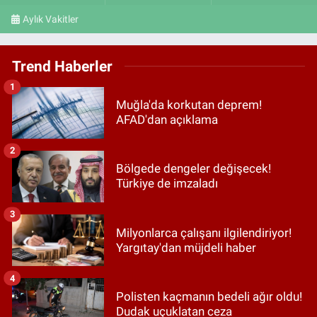
Aylık Vakitler
Trend Haberler
1
Muğla'da korkutan deprem!
AFAD'dan açıklama
2
Bölgede dengeler değişecek!
Türkiye de imzaladı
3
Milyonlarca çalışanı ilgilendiriyor!
Yargıtay'dan müjdeli haber
4
Polisten kaçmanın bedeli ağır oldu!
Dudak uçuklatan ceza