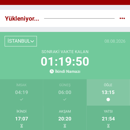
Yükleniyor...
İSTANBUL
08.08.2026
SONRAKI VAKTE KALAN
01:19:49
İkindi Namazı
İMSAK
GÜNEŞ
ÖĞLE
04:19
06:00
13:15
İKINDI
AKŞAM
YATSI
17:07
20:20
21:54