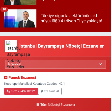
10
Türkiye sigorta sektörünün aktif
büyüklüğü 4 trilyon TL'ye yaklaştı!
İstanbul Bayrampaşa Nöbetçi Eczaneler
Pamuk Eczanesi
Kocatepe Mahallesi Kocatepe Caddesi 42 1
0 (212) 437 02 92
Yol Tarifi Al
Tüm Nöbetçi Eczaneler