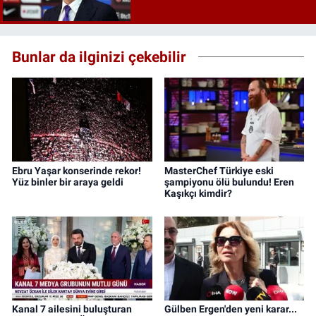
Bunlar da ilginizi çekebilir
Ebru Yaşar konserinde rekor!
MasterChef Türkiye eski
Yüz binler bir araya geldi
şampiyonu ölü bulundu! Eren
Kaşıkçı kimdir?
Kanal 7 ailesini buluşturan
Gülben Ergen'den yeni karar...