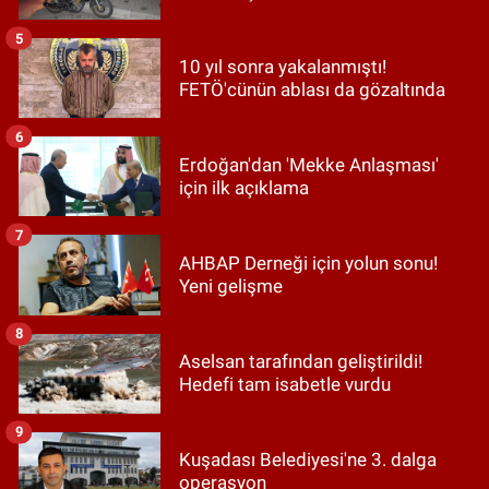
5
10 yıl sonra yakalanmıştı!
FETÖ'cünün ablası da gözaltında
6
Erdoğan'dan 'Mekke Anlaşması'
için ilk açıklama
7
AHBAP Derneği için yolun sonu!
Yeni gelişme
8
Aselsan tarafından geliştirildi!
Hedefi tam isabetle vurdu
9
Kuşadası Belediyesi'ne 3. dalga
operasyon