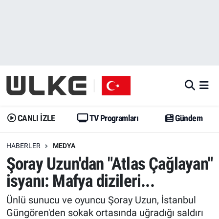
CANLI İZLE
CANLI YAYIN
Nöbetçi Eczaneler
TV Programları
TV Programları
Hava Durumu
Gündem
Gündem
İstanbul Namaz Vakitleri
Dünya
Trend
Trafik Durumu
CANLI İZLE
TV Programları
Gündem
Spor
Yaşam
Süper Lig Puan Durumu ve Fikstür
HABERLER
MEDYA
Şoray Uzun'dan "Atlas Çağlayan"
Erişim Bilgileri
Erişim Bilgileri
Erişim Bilgileri
isyanı: Mafya dizileri...
Ekonomi
Spor
Tüm Manşetler
Ünlü sunucu ve oyuncu Şoray Uzun, İstanbul
Trend
Ekonomi
Son Dakika Haberleri
Güngören'den sokak ortasında uğradığı saldırı