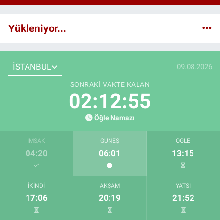
Yükleniyor...
İSTANBUL
09.08.2026
SONRAKI VAKTE KALAN
02:12:54
Öğle Namazı
İMSAK
GÜNEŞ
ÖĞLE
04:20
06:01
13:15
İKINDI
AKŞAM
YATSI
17:06
20:19
21:52