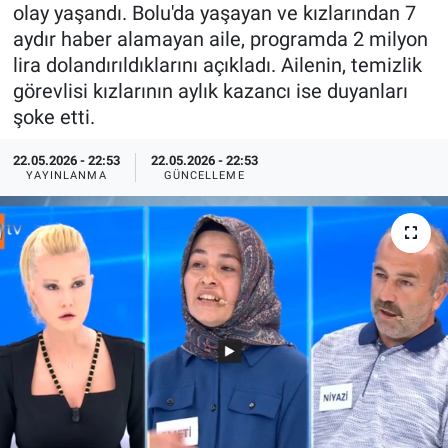
olay yaşandı. Bolu'da yaşayan ve kızlarından 7
Özel Haberler
Dünya
Haber Arşivi
aydır haber alamayan aile, programda 2 milyon
lira dolandırıldıklarını açıkladı. Ailenin, temizlik
Yazarlar
Medya
görevlisi kızlarının aylık kazancı ise duyanları
şoke etti.
Özel Haberler
22.05.2026 - 22:53
22.05.2026 - 22:53
YAYINLANMA
GÜNCELLEME
Kadın
Erişim Bilgileri
Sağlık
Teknoloji
Ramazan