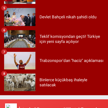
5
Devlet Bahçeli nikah şahidi oldu
6
Teklif komisyondan geçti! Türkiye
için yeni sayfa açılıyor
7
Trabzonspor'dan "haciz" açıklaması
8
Binlerce küçükbaş ihaleyle
satılacak