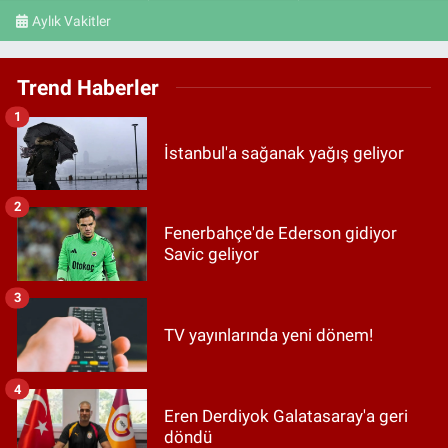
Aylık Vakitler
Trend Haberler
1
İstanbul'a sağanak yağış geliyor
2
Fenerbahçe'de Ederson gidiyor
Savic geliyor
3
TV yayınlarında yeni dönem!
4
Eren Derdiyok Galatasaray'a geri
döndü