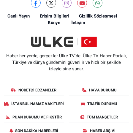
Canlı Yayın
Erişim Bilgileri
Gizlilik Sözleşmesi
Künye
İletişim
Haber her yerde, gerçekler Ülke TV'de. Ülke TV Haber Portalı,
Türkiye ve dünya gündemini güvenilir ve hızlı bir şekilde
izleyicisine sunar.
NÖBETÇI ECZANELER
HAVA DURUMU
İSTANBUL NAMAZ VAKITLERI
TRAFIK DURUMU
PUAN DURUMU VE FIKSTÜR
TÜM MANŞETLER
SON DAKIKA HABERLERI
HABER ARŞIVI