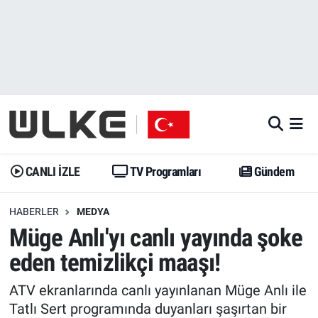
CANLI İZLE
CANLI YAYIN
Nöbetçi Eczaneler
TV Programları
TV Programları
Hava Durumu
Gündem
Gündem
İstanbul Namaz Vakitleri
Dünya
Trend
Trafik Durumu
CANLI İZLE
TV Programları
Gündem
Spor
Yaşam
Süper Lig Puan Durumu ve Fikstür
HABERLER
MEDYA
Müge Anlı'yı canlı yayında şoke
Erişim Bilgileri
Erişim Bilgileri
Erişim Bilgileri
eden temizlikçi maaşı!
Ekonomi
Spor
Tüm Manşetler
ATV ekranlarında canlı yayınlanan Müge Anlı ile
Trend
Ekonomi
Son Dakika Haberleri
Tatlı Sert programında duyanları şaşırtan bir