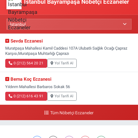
İstanbul Bayrampaşa Nöbetçi Eczaneler
Sevda Eczanesi
Muratpaşa Mahallesi Kamil Caddesi 107A Ulubatlı Sağlık Ocağı Çapraz
Karşısı,Muratpaşa Muhtarlığı Çaprazı
0 (212) 564 20 21
Yol Tarifi Al
Berna Koç Eczanesi
Yıldırım Mahallesi Barbaros Sokak 56
0 (212) 616 43 91
Yol Tarifi Al
Tüm Nöbetçi Eczaneler