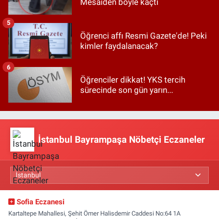
Mesaiden böyle kaçtı
5
Öğrenci affı Resmi Gazete'de! Peki
kimler faydalanacak?
6
Öğrenciler dikkat! YKS tercih
sürecinde son gün yarın...
İstanbul Bayrampaşa Nöbetçi Eczaneler
Sofia Eczanesi
Kartaltepe Mahallesi, Şehit Ömer Halisdemir Caddesi No:64 1A