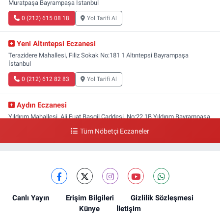
Muratpaşa Bayrampaşa İstanbul
0 (212) 615 08 18
Yol Tarifi Al
Yeni Altıntepsi Eczanesi
Terazidere Mahallesi, Filiz Sokak No:181 1 Altıntepsi Bayrampaşa
İstanbul
0 (212) 612 82 83
Yol Tarifi Al
Aydın Eczanesi
Yıldırım Mahallesi, Ali Fuat Başgil Caddesi, No:22 1B Yıldırım Bayrampaşa
İstanbul
Tüm Nöbetçi Eczaneler
0 (212) 618 00 51
Yol Tarifi Al
Canlı Yayın
Erişim Bilgileri
Gizlilik Sözleşmesi
Künye
İletişim