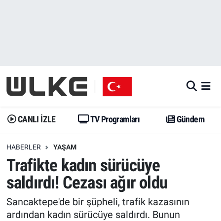
CANLI İZLE
CANLI YAYIN
Nöbetçi Eczaneler
TV Programları
TV Programları
Hava Durumu
Gündem
Gündem
İstanbul Namaz Vakitleri
Dünya
Trend
Trafik Durumu
CANLI İZLE
TV Programları
Gündem
Spor
Yaşam
Süper Lig Puan Durumu ve Fikstür
HABERLER
YAŞAM
Trafikte kadın sürücüye
Erişim Bilgileri
Erişim Bilgileri
Erişim Bilgileri
saldırdı! Cezası ağır oldu
Ekonomi
Spor
Tüm Manşetler
Sancaktepe'de bir şüpheli, trafik kazasının
Trend
Ekonomi
Son Dakika Haberleri
ardından kadın sürücüye saldırdı. Bunun