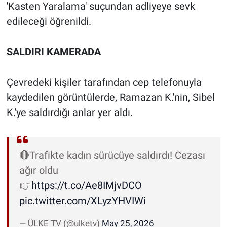
'Kasten Yaralama' suçundan adliyeye sevk
edileceği öğrenildi.
SALDIRI KAMERADA
Çevredeki kişiler tarafından cep telefonuyla
kaydedilen görüntülerde, Ramazan K.'nin, Sibel
K.'ye saldırdığı anlar yer aldı.
🔴Trafikte kadın sürücüye saldırdı! Cezası
ağır oldu
👉
https://t.co/Ae8IMjvDCO
pic.twitter.com/XLyzYHVIWi
— ÜLKE TV (@ulketv)
May 25, 2026