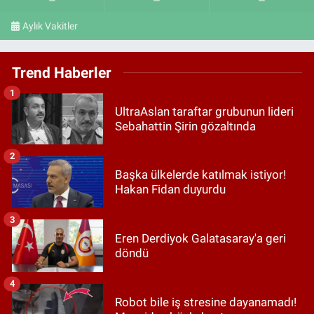
Aylık Vakitler
Trend Haberler
1
UltraAslan taraftar grubunun lideri
Sebahattin Şirin gözaltında
2
Başka ülkelerde katılmak istiyor!
Hakan Fidan duyurdu
3
Eren Derdiyok Galatasaray'a geri
döndü
4
Robot bile iş stresine dayanamadı!