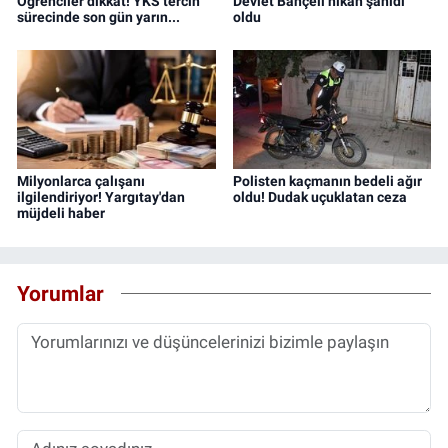
Öğrenciler dikkat! YKS tercih
Devlet Bahçeli nikah şahidi
sürecinde son gün yarın...
oldu
Milyonlarca çalışanı
Polisten kaçmanın bedeli ağır
ilgilendiriyor! Yargıtay'dan
oldu! Dudak uçuklatan ceza
müjdeli haber
Yorumlar