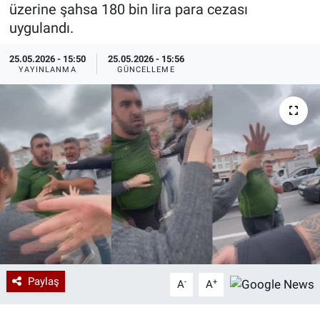
üzerine şahsa 180 bin lira para cezası
Özel Haberler
Dünya
Haber Arşivi
uygulandı.
25.05.2026 - 15:50
25.05.2026 - 15:56
Yazarlar
Medya
YAYINLANMA
GÜNCELLEME
Özel Haberler
Kadın
Erişim Bilgileri
Sağlık
Teknoloji
Ramazan
Paylaş
-
+
A
A