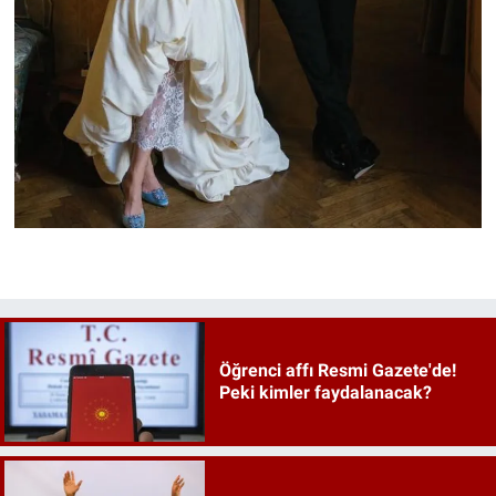
Öğrenci affı Resmi Gazete'de!
Peki kimler faydalanacak?