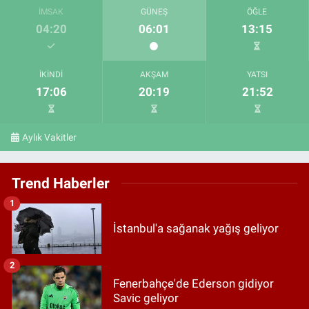
İMSAK
GÜNEŞ
ÖĞLE
04:20
06:01
13:15
İKINDI
AKŞAM
YATSI
17:06
20:19
21:52
Aylık Vakitler
Trend Haberler
1
İstanbul'a sağanak yağış geliyor
2
Fenerbahçe'de Ederson gidiyor
Savic geliyor