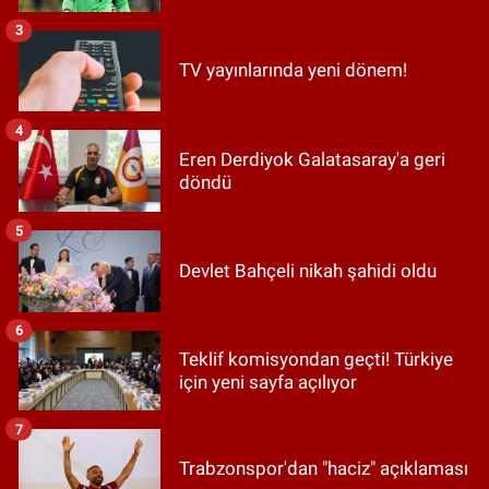
3
TV yayınlarında yeni dönem!
4
Eren Derdiyok Galatasaray'a geri
döndü
5
Devlet Bahçeli nikah şahidi oldu
6
Teklif komisyondan geçti! Türkiye
için yeni sayfa açılıyor
7
Trabzonspor'dan "haciz" açıklaması