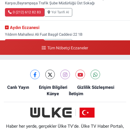
Karşısı,Bayrampaşa Trafik Şube Müdürlüğü Üst Sokağı
0 (212) 612 82 83
Yol Tarifi Al
Aydın Eczanesi
Yıldırım Mahallesi Ali Fuat Başgil Caddesi 22 1B
0 (212) 618 00 51
Yol Tarifi Al
Tüm Nöbetçi Eczaneler
Canlı Yayın
Erişim Bilgileri
Gizlilik Sözleşmesi
Künye
İletişim
Haber her yerde, gerçekler Ülke TV'de. Ülke TV Haber Portalı,