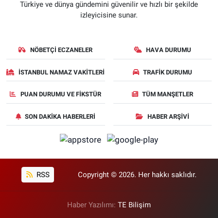
Türkiye ve dünya gündemini güvenilir ve hızlı bir şekilde
izleyicisine sunar.
NÖBETÇI ECZANELER
HAVA DURUMU
İSTANBUL NAMAZ VAKITLERI
TRAFIK DURUMU
PUAN DURUMU VE FIKSTÜR
TÜM MANŞETLER
SON DAKIKA HABERLERI
HABER ARŞIVI
RSS
Copyright © 2026. Her hakkı saklıdır.
Haber Yazılımı:
TE Bilişim