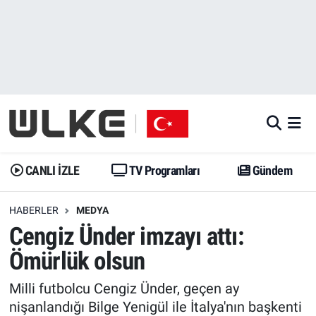
CANLI İZLE
CANLI YAYIN
Nöbetçi Eczaneler
TV Programları
TV Programları
Hava Durumu
Gündem
Gündem
İstanbul Namaz Vakitleri
Dünya
Trend
Trafik Durumu
CANLI İZLE
TV Programları
Gündem
Spor
Yaşam
Süper Lig Puan Durumu ve Fikstür
HABERLER
MEDYA
Cengiz Ünder imzayı attı:
Erişim Bilgileri
Erişim Bilgileri
Erişim Bilgileri
Ömürlük olsun
Ekonomi
Spor
Tüm Manşetler
Milli futbolcu Cengiz Ünder, geçen ay
Trend
Ekonomi
Son Dakika Haberleri
nişanlandığı Bilge Yenigül ile İtalya'nın başkenti