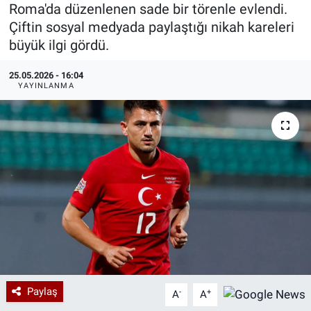
Roma'da düzenlenen sade bir törenle evlendi.
Özel Haberler
Dünya
Haber Arşivi
Çiftin sosyal medyada paylaştığı nikah kareleri
büyük ilgi gördü.
Yazarlar
Medya
25.05.2026 - 16:04
YAYINLANMA
Özel Haberler
Kadın
Erişim Bilgileri
Sağlık
Teknoloji
Ramazan
Paylaş
-
+
A
A