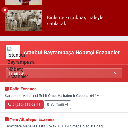
8
Binlerce küçükbaş ihaleyle
satılacak
İstanbul Bayrampaşa Nöbetçi Eczaneler
Sofia Eczanesi
Kartaltepe Mahallesi Şehit Ömer Halisdemir Caddesi 64 1A
0 (212) 615 08 18
Yol Tarifi Al
Yeni Altıntepsi Eczanesi
Terazidere Mahallesi Filiz Sokak 181 1 Altıntepsi Sağlık Ocağı