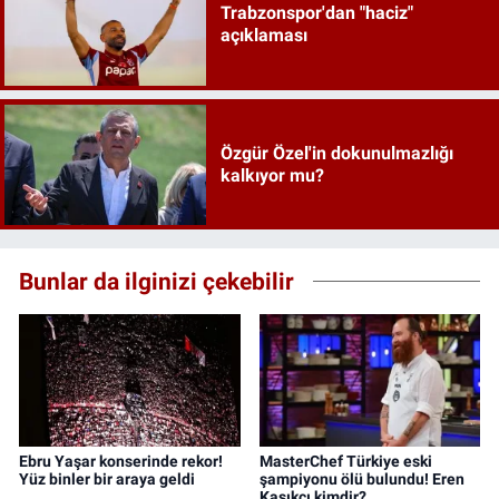
Trabzonspor'dan "haciz"
açıklaması
Özgür Özel'in dokunulmazlığı
kalkıyor mu?
Bunlar da ilginizi çekebilir
Ebru Yaşar konserinde rekor!
MasterChef Türkiye eski
Yüz binler bir araya geldi
şampiyonu ölü bulundu! Eren
Kaşıkçı kimdir?