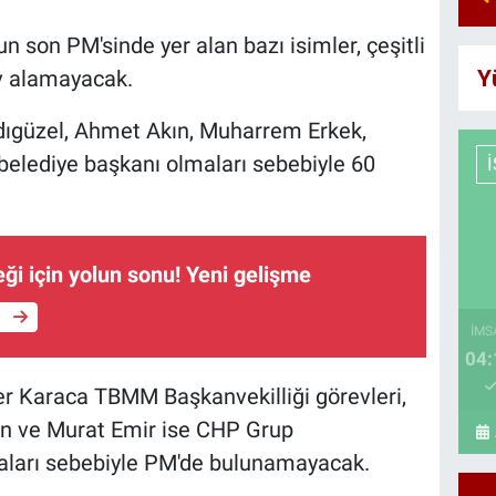
 son PM'sinde yer alan bazı isimler, çeşitli
Y
v alamayacak.
dıgüzel, Ahmet Akın, Muharrem Erkek,
belediye başkanı olmaları sebebiyle 60
i için yolun sonu! Yeni gelişme
e
İMS
04:
çer Karaca TBMM Başkanvekilliği görevleri,
ın ve Murat Emir ise CHP Grup
aları sebebiyle PM'de bulunamayacak.