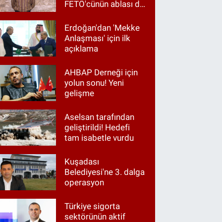
FETÖ'cünün ablası da
gözaltında
Erdoğan'dan 'Mekke
Anlaşması' için ilk
açıklama
AHBAP Derneği için
yolun sonu! Yeni
gelişme
Aselsan tarafından
geliştirildi! Hedefi
tam isabetle vurdu
Kuşadası
Belediyesi'ne 3. dalga
operasyon
Türkiye sigorta
sektörünün aktif