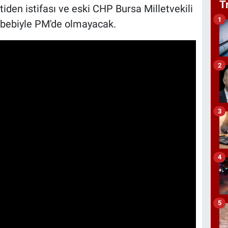
T
iden istifası ve eski CHP Bursa Milletvekili
1
ebebiyle PM'de olmayacak.
2
3
4
5