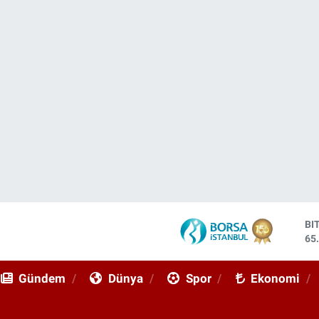
BI
65
DO
47
EU
55
Gündem
Dünya
Spor
Ekonomi
ST
64
GR