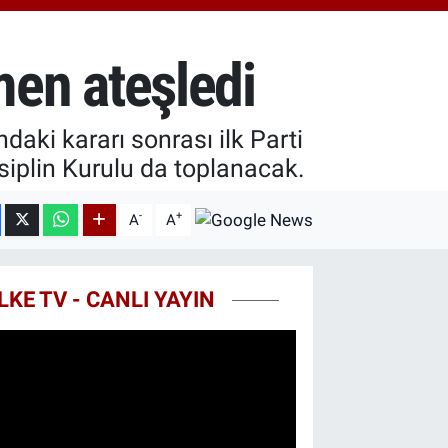
18.49
%2.12
ST100
.773
%-19
smen ateşledi
aki kararı sonrası ilk Parti
siplin Kurulu da toplanacak.
-
+
A
A
LKE TV - CANLI YAYIN