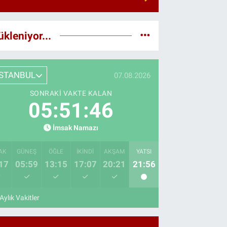
ükleniyor...
İSTANBUL
07.08.2026
SONRAKI VAKTE KALAN
05:51:45
İmsak Namazı
AK
GÜNEŞ
ÖĞLE
İKINDI
AKŞAM
YATSI
17
05:59
13:15
17:07
20:21
21:56
Aylık Vakitler