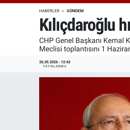
Özel Haberler
Dünya
Haber Arşivi
HABERLER
GÜNDEM
Kılıçdaroğlu hı
Yazarlar
Medya
CHP Genel Başkanı Kemal Kılı
Özel Haberler
Meclisi toplantısını 1 Hazir
Kadın
26.05.2026 - 12:43
YAYINLANMA
Erişim Bilgileri
Sağlık
Teknoloji
Ramazan