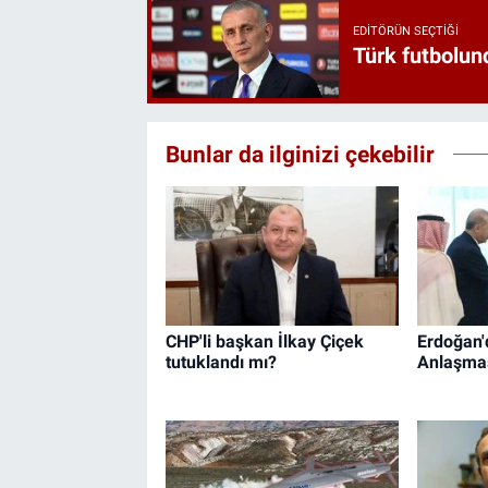
EDITÖRÜN SEÇTIĞI
Türk futbolund
Bunlar da ilginizi çekebilir
CHP'li başkan İlkay Çiçek
Erdoğan'
tutuklandı mı?
Anlaşması