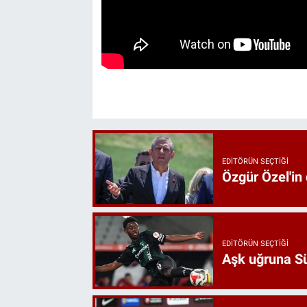
EDITÖRÜN SEÇTIĞI
Özgür Özel'in
EDITÖRÜN SEÇTIĞI
Aşk uğruna Süp