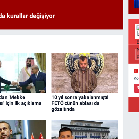
a kurallar değişiyor
Ko
dan 'Mekke
10 yıl sonra yakalanmıştı!
' için ilk açıklama
FETÖ'cünün ablası da
gözaltında