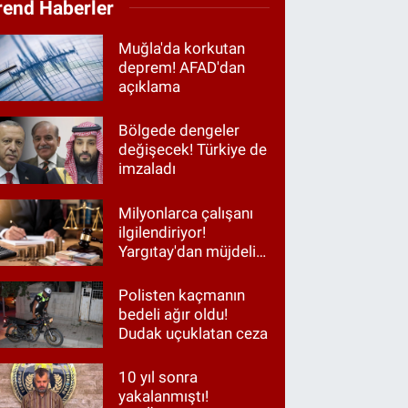
rend Haberler
Muğla'da korkutan
deprem! AFAD'dan
açıklama
Bölgede dengeler
değişecek! Türkiye de
imzaladı
Milyonlarca çalışanı
ilgilendiriyor!
Yargıtay'dan müjdeli
haber
Polisten kaçmanın
bedeli ağır oldu!
Dudak uçuklatan ceza
10 yıl sonra
yakalanmıştı!