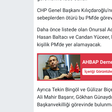
CHP Genel Başkanı Kılıçdaroğlu'nun
sebeplerden ötürü bu PM'de göre
Daha önce listede olan Onursal A
Hasan Baltacı ve Candan Yüceer, 
kişilik PM'de yer alamayacak.
AHBAP Derneğ
İçeriği Görüntül
Ayrıca Tekin Bingöl ve Gülizar Bi
Ali Mahir Başarır, Gökhan Günayd
Başkanvekilliği görevinde bulunm