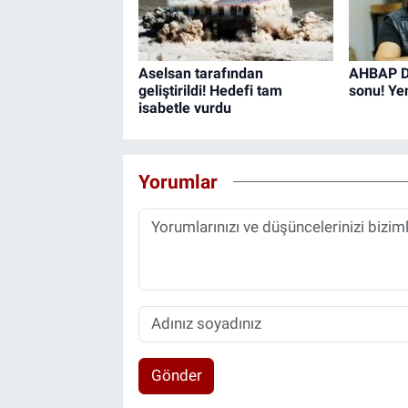
Aselsan tarafından
AHBAP De
geliştirildi! Hedefi tam
sonu! Ye
isabetle vurdu
Yorumlar
Gönder