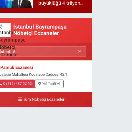
büyüklüğü 4 trilyon
TL'ye yaklaştı!
İstanbul Bayrampaşa
Nöbetçi Eczaneler
Pamuk Eczanesi
catepe Mahallesi Kocatepe Caddesi 42 1
0 (212) 437 02 92
Yol Tarifi Al
Tüm Nöbetçi Eczaneler