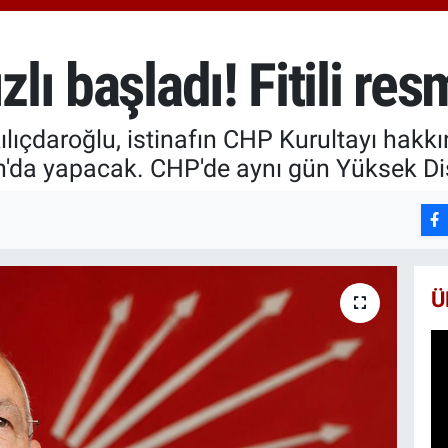
66
Bİ
13
zlı başladı! Fitili re
çdaroğlu, istinafın CHP Kurultayı hakkınd
an'da yapacak. CHP'de aynı gün Yüksek Di
Ü