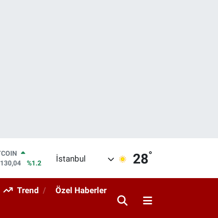
TCOIN
.130,04
%1.2
°
LAR
28
İstanbul
,7106
%0.17
RO
,1652
%0.27
Trend
Özel Haberler
ERLİN
,4046
%0.35
AM ALTIN