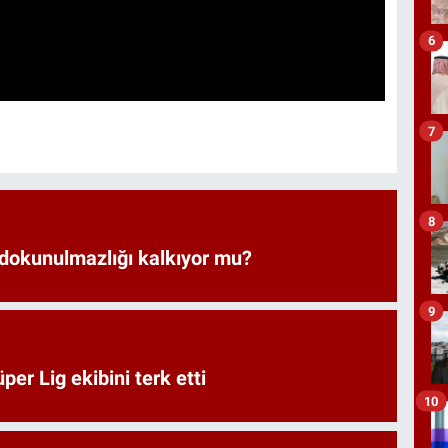
6
7
8
 dokunulmazlığı kalkıyor mu?
9
er Lig ekibini terk etti
10