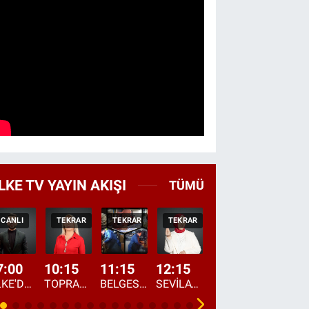
LKE TV YAYIN AKIŞI
TÜMÜ
CANLI
TEKRAR
TEKRAR
TEKRAR
CANLI
HABER
7:00
10:15
11:15
12:15
13:00
13:45
ÜLKE'DE BU SABAH
TOPRAKTAN SOFRAYA
BELGESEL: "ÜLKE'NİN ALIN TERİ"
SEVİLAY SUNGUR İLE ELİMİN BEREKETİ
ÖĞLE AJANSI
ÜLKE'DEN HABE