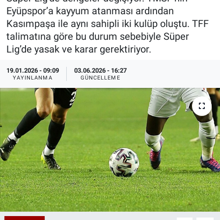
Eyüpspor’a kayyum atanması ardından
Özel Haberler
Dünya
Haber Arşivi
Kasımpaşa ile aynı sahipli iki kulüp oluştu. TFF
talimatına göre bu durum sebebiyle Süper
Yazarlar
Medya
Lig’de yasak ve karar gerektiriyor.
Özel Haberler
19.01.2026 - 09:09
03.06.2026 - 16:27
YAYINLANMA
GÜNCELLEME
Kadın
Erişim Bilgileri
Sağlık
Teknoloji
Ramazan