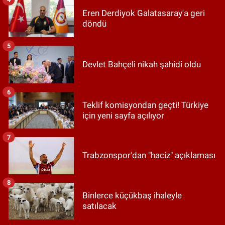
Eren Derdiyok Galatasaray'a geri
döndü
5
Devlet Bahçeli nikah şahidi oldu
6
Teklif komisyondan geçti! Türkiye
için yeni sayfa açılıyor
7
Trabzonspor'dan "haciz" açıklaması
8
Binlerce küçükbaş ihaleyle
satılacak