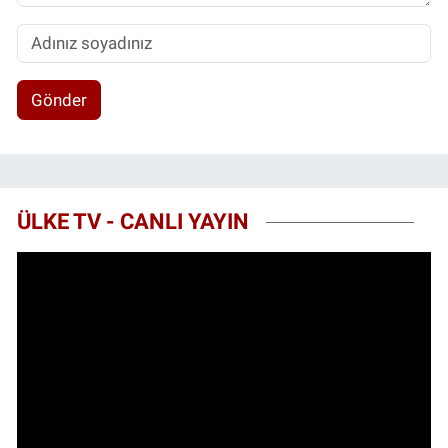
Gönder
ÜLKE TV - CANLI YAYIN