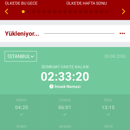
ÜLKE'DE BU GECE
ÜLKE'DE HAFTA SONU
Yükleniyor...
İSTANBUL
09.08.2026
SONRAKI VAKTE KALAN
02:33:19
İmsak Namazı
İMSAK
GÜNEŞ
ÖĞLE
04:20
06:01
13:15
İKINDI
AKŞAM
YATSI