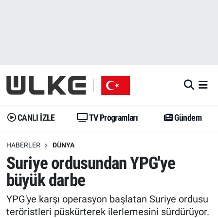
CANLI İZLE
CANLI YAYIN
Nöbetçi Eczaneler
TV Programları
TV Programları
Hava Durumu
Gündem
Gündem
İstanbul Namaz Vakitleri
Dünya
Trend
Trafik Durumu
CANLI İZLE
TV Programları
Gündem
Spor
Yaşam
Süper Lig Puan Durumu ve Fikstür
HABERLER
DÜNYA
Suriye ordusundan YPG'ye
Erişim Bilgileri
Erişim Bilgileri
Erişim Bilgileri
büyük darbe
Ekonomi
Spor
Tüm Manşetler
YPG'ye karşı operasyon başlatan Suriye ordusu
Trend
Ekonomi
Son Dakika Haberleri
teröristleri püskürterek ilerlemesini sürdürüyor.