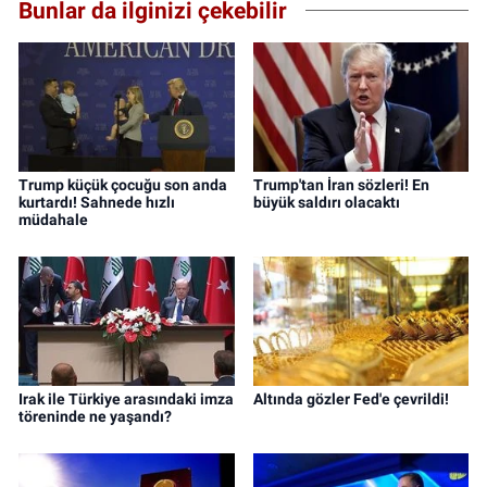
Bunlar da ilginizi çekebilir
Trump küçük çocuğu son anda
Trump'tan İran sözleri! En
kurtardı! Sahnede hızlı
büyük saldırı olacaktı
müdahale
Irak ile Türkiye arasındaki imza
Altında gözler Fed'e çevrildi!
töreninde ne yaşandı?