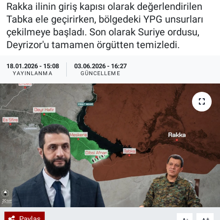
Rakka ilinin giriş kapısı olarak değerlendirilen
Özel Haberler
Dünya
Haber Arşivi
Tabka ele geçirirken, bölgedeki YPG unsurları
çekilmeye başladı. Son olarak Suriye ordusu,
Yazarlar
Medya
Deyrizor'u tamamen örgütten temizledi.
18.01.2026 - 15:08
03.06.2026 - 16:27
Özel Haberler
YAYINLANMA
GÜNCELLEME
Kadın
Erişim Bilgileri
Sağlık
Teknoloji
Ramazan
Paylaş
-
+