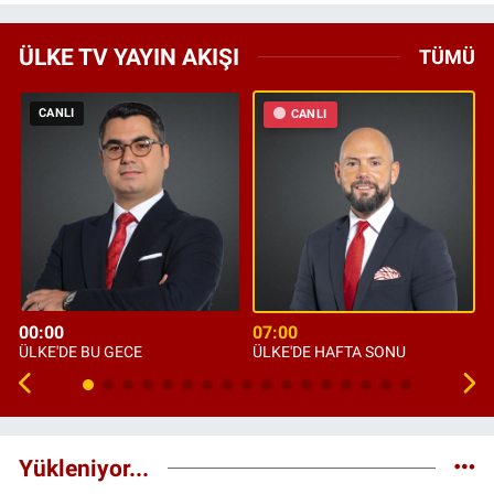
ÜLKE TV YAYIN AKIŞI
TÜMÜ
CANLI
CANLI
00:00
07:00
ÜLKE'DE BU GECE
ÜLKE'DE HAFTA SONU
Yükleniyor...