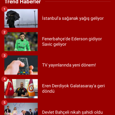
Trend Haberler
1
İstanbul'a sağanak yağış geliyor
2
Fenerbahçe'de Ederson gidiyor
Savic geliyor
3
TV yayınlarında yeni dönem!
4
Eren Derdiyok Galatasaray'a geri
döndü
5
Devlet Bahçeli nikah şahidi oldu