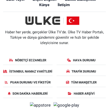
Künye
İletişim
Haber her yerde, gerçekler Ülke TV'de. Ülke TV Haber Portalı,
Türkiye ve dünya gündemini güvenilir ve hızlı bir şekilde
izleyicisine sunar.
NÖBETÇI ECZANELER
HAVA DURUMU
İSTANBUL NAMAZ VAKITLERI
TRAFIK DURUMU
PUAN DURUMU VE FIKSTÜR
TÜM MANŞETLER
SON DAKIKA HABERLERI
HABER ARŞIVI