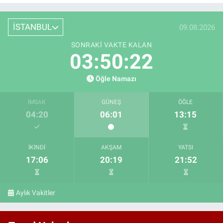
İSTANBUL
09.08.2026
SONRAKI VAKTE KALAN
03:50:20
Öğle Namazı
İMSAK
GÜNEŞ
ÖĞLE
04:20
06:01
13:15
İKINDI
AKŞAM
YATSI
17:06
20:19
21:52
Aylık Vakitler