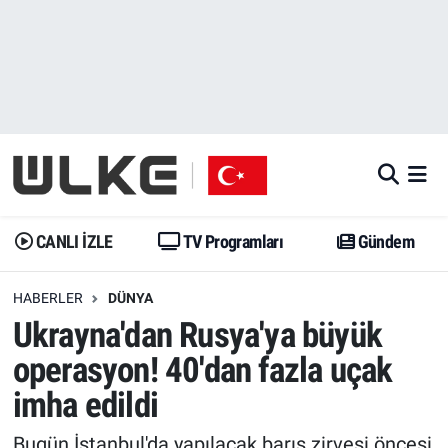
CANLI İZLE
CANLI YAYIN
Nöbetçi Eczaneler
TV Programları
TV Programları
Hava Durumu
Gündem
Gündem
İstanbul Namaz Vakitleri
Dünya
Trend
Trafik Durumu
CANLI İZLE
TV Programları
Gündem
Spor
Yaşam
Süper Lig Puan Durumu ve Fikstür
HABERLER
DÜNYA
Ukrayna'dan Rusya'ya büyük
Erişim Bilgileri
Erişim Bilgileri
Erişim Bilgileri
operasyon! 40'dan fazla uçak
Ekonomi
Spor
Tüm Manşetler
imha edildi
Trend
Ekonomi
Son Dakika Haberleri
Bugün İstanbul'da yapılacak barış zirvesi öncesi