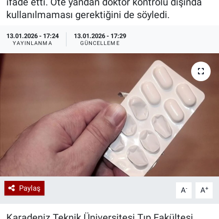
ifade etti. Öte yandan doktor kontrolü dışında
kullanılmaması gerektiğini de söyledi.
Özel Haberler
Dünya
Haber Arşivi
13.01.2026 - 17:24
13.01.2026 - 17:29
Yazarlar
Medya
YAYINLANMA
GÜNCELLEME
Özel Haberler
Kadın
Erişim Bilgileri
Sağlık
Teknoloji
Paylaş
-
+
A
A
Ramazan
Karadeniz Teknik Üniversitesi Tıp Fakültesi