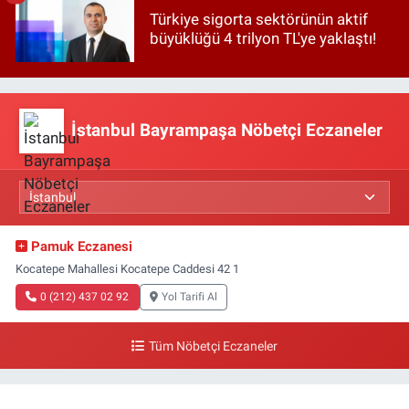
Türkiye sigorta sektörünün aktif
büyüklüğü 4 trilyon TL'ye yaklaştı!
İstanbul Bayrampaşa Nöbetçi Eczaneler
Pamuk Eczanesi
Kocatepe Mahallesi Kocatepe Caddesi 42 1
0 (212) 437 02 92
Yol Tarifi Al
Tüm Nöbetçi Eczaneler