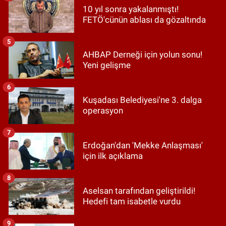
10 yıl sonra yakalanmıştı!
FETÖ'cünün ablası da gözaltında
5
AHBAP Derneği için yolun sonu!
Yeni gelişme
6
Kuşadası Belediyesi'ne 3. dalga
operasyon
7
Erdoğan'dan 'Mekke Anlaşması'
için ilk açıklama
8
Aselsan tarafından geliştirildi!
Hedefi tam isabetle vurdu
9