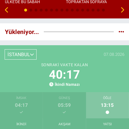
ÜLKE'DE BU SABAH
TOPRAKTAN SOFRAYA
Yükleniyor...
İSTANBUL
07.08.2026
SONRAKI VAKTE KALAN
40:16
İkindi Namazı
İMSAK
GÜNEŞ
ÖĞLE
04:17
05:59
13:15
İKINDI
AKŞAM
YATSI