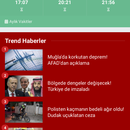
17:07
20:21
21:56
Aylık Vakitler
Trend Haberler
1
Muğla'da korkutan deprem!
AFAD'dan açıklama
2
Bölgede dengeler değişecek!
Türkiye de imzaladı
3
Polisten kaçmanın bedeli ağır oldu!
Dudak uçuklatan ceza
4