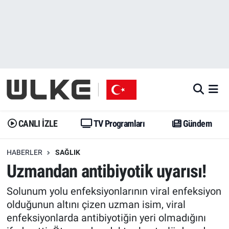
CANLI İZLE
CANLI YAYIN
Nöbetçi Eczaneler
TV Programları
TV Programları
Hava Durumu
Gündem
Gündem
İstanbul Namaz Vakitleri
Dünya
Trend
Trafik Durumu
CANLI İZLE
TV Programları
Gündem
Spor
Yaşam
Süper Lig Puan Durumu ve Fikstür
HABERLER
SAĞLIK
Uzmandan antibiyotik uyarısı!
Erişim Bilgileri
Erişim Bilgileri
Erişim Bilgileri
Solunum yolu enfeksiyonlarının viral enfeksiyon
Ekonomi
Spor
Tüm Manşetler
olduğunun altını çizen uzman isim, viral
enfeksiyonlarda antibiyotiğin yeri olmadığını
Trend
Ekonomi
Son Dakika Haberleri