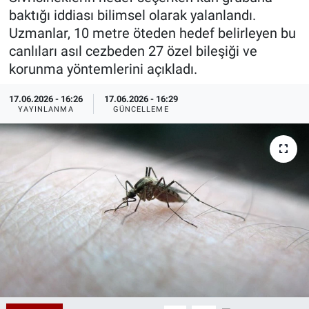
baktığı iddiası bilimsel olarak yalanlandı.
Özel Haberler
Dünya
Haber Arşivi
Uzmanlar, 10 metre öteden hedef belirleyen bu
canlıları asıl cezbeden 27 özel bileşiği ve
Yazarlar
Medya
korunma yöntemlerini açıkladı.
Özel Haberler
17.06.2026 - 16:26
17.06.2026 - 16:29
YAYINLANMA
GÜNCELLEME
Kadın
Erişim Bilgileri
Sağlık
Teknoloji
Ramazan