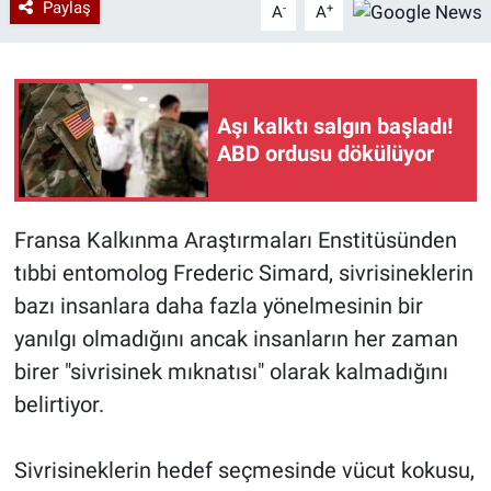
Paylaş
-
+
A
A
Aşı kalktı salgın başladı!
ABD ordusu dökülüyor
Fransa Kalkınma Araştırmaları Enstitüsünden
tıbbi entomolog Frederic Simard, sivrisineklerin
bazı insanlara daha fazla yönelmesinin bir
yanılgı olmadığını ancak insanların her zaman
birer "sivrisinek mıknatısı" olarak kalmadığını
belirtiyor.
Sivrisineklerin hedef seçmesinde vücut kokusu,