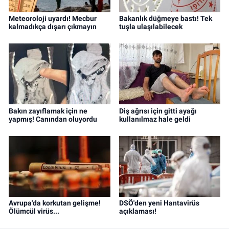
Meteoroloji uyardı! Mecbur
Bakanlık düğmeye bastı! Tek
kalmadıkça dışarı çıkmayın
tuşla ulaşılabilecek
Bakın zayıflamak için ne
Diş ağrısı için gitti ayağı
yapmış! Canından oluyordu
kullanılmaz hale geldi
Avrupa'da korkutan gelişme!
DSÖ'den yeni Hantavirüs
Ölümcül virüs...
açıklaması!