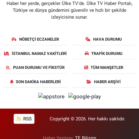
Haber her yerde, gerçekler Ülke TV'de. Ülke TV Haber Portalı,
Türkiye ve dünya gündemini güvenilir ve hızlı bir şekilde
izleyicisine sunar.
NÖBETÇI ECZANELER
HAVA DURUMU
İSTANBUL NAMAZ VAKITLERI
TRAFIK DURUMU
PUAN DURUMU VE FIKSTÜR
TÜM MANŞETLER
SON DAKIKA HABERLERI
HABER ARŞIVI
RSS
Copyright © 2026. Her hakkı saklıdır.
Haber Yazılımı:
TE Bilişim