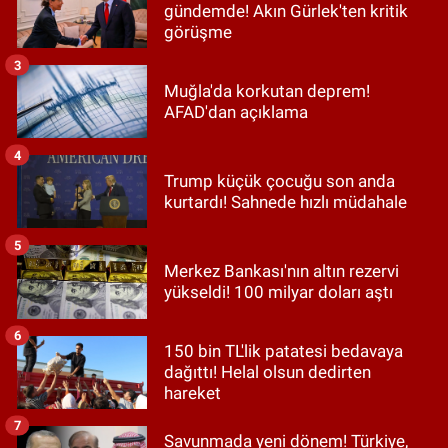
gündemde! Akın Gürlek'ten kritik
görüşme
3
Muğla'da korkutan deprem!
AFAD'dan açıklama
4
Trump küçük çocuğu son anda
kurtardı! Sahnede hızlı müdahale
5
Merkez Bankası'nın altın rezervi
yükseldi! 100 milyar doları aştı
6
150 bin TL'lik patatesi bedavaya
dağıttı! Helal olsun dedirten
hareket
7
Savunmada yeni dönem! Türkiye,