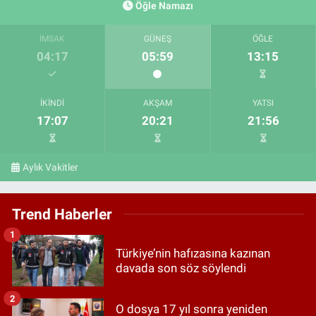
Öğle Namazı
İMSAK
GÜNEŞ
ÖĞLE
04:17
05:59
13:15
İKINDI
AKŞAM
YATSI
17:07
20:21
21:56
Aylık Vakitler
Trend Haberler
1
Türkiye’nin hafızasına kazınan
davada son söz söylendi
2
O dosya 17 yıl sonra yeniden