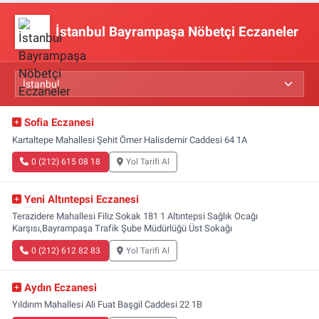
İstanbul Bayrampaşa Nöbetçi Eczaneler
Sofia Eczanesi
Kartaltepe Mahallesi Şehit Ömer Halisdemir Caddesi 64 1A
0 (212) 615 08 18
Yol Tarifi Al
Yeni Altıntepsi Eczanesi
Terazidere Mahallesi Filiz Sokak 181 1 Altıntepsi Sağlık Ocağı
Karşısı,Bayrampaşa Trafik Şube Müdürlüğü Üst Sokağı
0 (212) 612 82 83
Yol Tarifi Al
Aydın Eczanesi
Yıldırım Mahallesi Ali Fuat Başgil Caddesi 22 1B