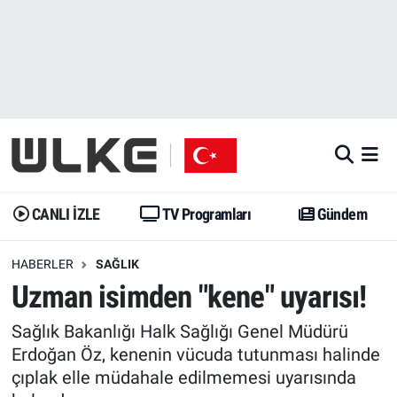
CANLI İZLE
CANLI YAYIN
Nöbetçi Eczaneler
TV Programları
TV Programları
Hava Durumu
Gündem
Gündem
İstanbul Namaz Vakitleri
Dünya
Trend
Trafik Durumu
CANLI İZLE
TV Programları
Gündem
Spor
Yaşam
Süper Lig Puan Durumu ve Fikstür
HABERLER
SAĞLIK
Uzman isimden "kene" uyarısı!
Erişim Bilgileri
Erişim Bilgileri
Erişim Bilgileri
Sağlık Bakanlığı Halk Sağlığı Genel Müdürü
Ekonomi
Spor
Tüm Manşetler
Erdoğan Öz, kenenin vücuda tutunması halinde
çıplak elle müdahale edilmemesi uyarısında
Trend
Ekonomi
Son Dakika Haberleri