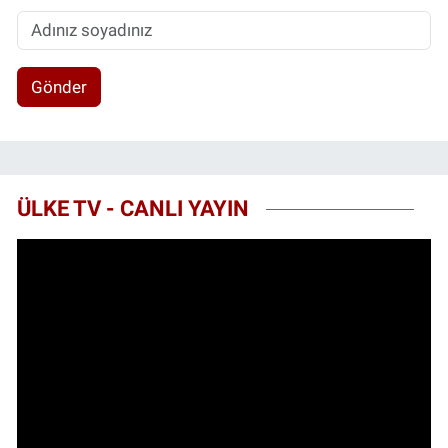
Gönder
ÜLKE TV - CANLI YAYIN