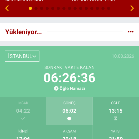
Yükleniyor...
İSTANBUL
10.08.2026
SONRAKI VAKTE KALAN
06:26:35
Öğle Namazı
İMSAK
GÜNEŞ
ÖĞLE
04:22
06:02
13:15
İKINDI
AKŞAM
YATSI
17:06
20:18
21:50