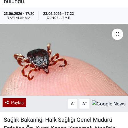
bulundu.
Özel Haberler
Dünya
Haber Arşivi
23.06.2026 - 17:20
23.06.2026 - 17:22
YAYINLANMA
GÜNCELLEME
Yazarlar
Medya
Özel Haberler
Kadın
Erişim Bilgileri
Sağlık
Teknoloji
Paylaş
-
+
A
A
Ramazan
Sağlık Bakanlığı Halk Sağlığı Genel Müdürü