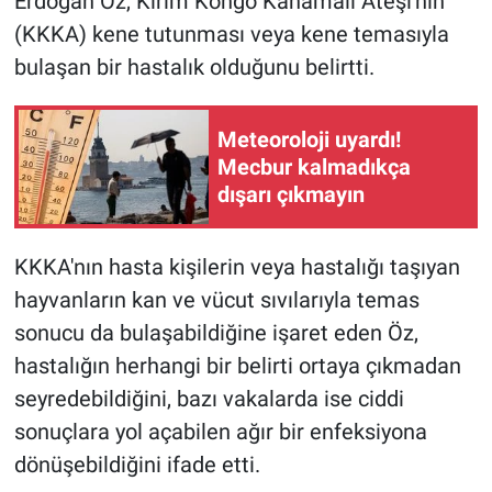
Erdoğan Öz, Kırım Kongo Kanamalı Ateşi'nin
(KKKA) kene tutunması veya kene temasıyla
bulaşan bir hastalık olduğunu belirtti.
Meteoroloji uyardı!
Mecbur kalmadıkça
dışarı çıkmayın
KKKA'nın hasta kişilerin veya hastalığı taşıyan
hayvanların kan ve vücut sıvılarıyla temas
sonucu da bulaşabildiğine işaret eden Öz,
hastalığın herhangi bir belirti ortaya çıkmadan
seyredebildiğini, bazı vakalarda ise ciddi
sonuçlara yol açabilen ağır bir enfeksiyona
dönüşebildiğini ifade etti.