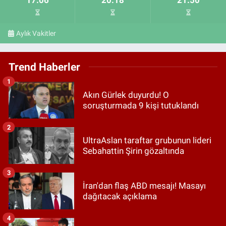
Aylık Vakitler
Trend Haberler
1
Akın Gürlek duyurdu! O
soruşturmada 9 kişi tutuklandı
2
UltraAslan taraftar grubunun lideri
Sebahattin Şirin gözaltında
3
İran'dan flaş ABD mesajı! Masayı
dağıtacak açıklama
4