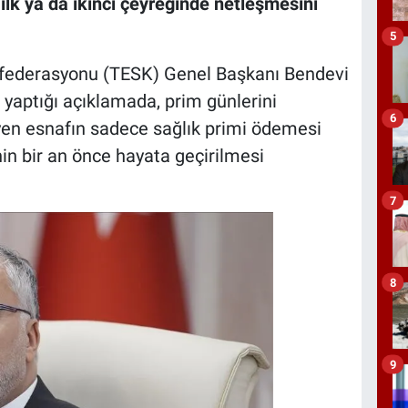
ilk ya da ikinci çeyreğinde netleşmesini
5
nfederasyonu (TESK) Genel Başkanı Bendevi
yaptığı açıklamada, prim günlerini
6
eyen esnafın sadece sağlık primi ödemesi
in bir an önce hayata geçirilmesi
7
8
9