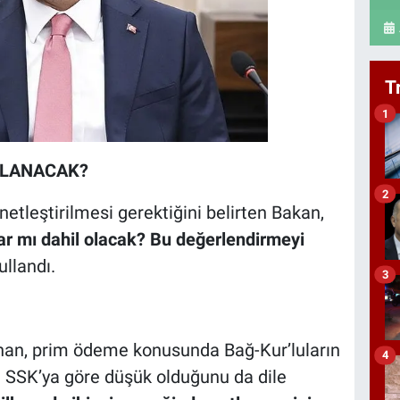
T
1
ALANACAK?
2
leştirilmesi gerektiğini belirten Bakan,
ar mı dahil olacak? Bu değerlendirmeyi
ullandı.
3
han, prim ödeme konusunda Bağ-Kur’luların
4
ın SSK’ya göre düşük olduğunu da dile