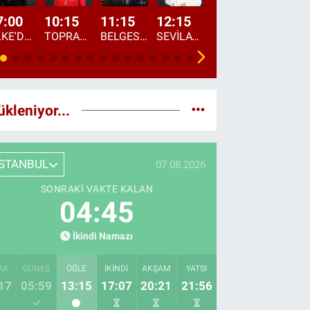
7:00
10:15
11:15
12:15
13:00
13:45
ÜLKE'DE BU SABAH
TOPRAKTAN SOFRAYA
BELGESEL: "ÜLKE'NİN ALIN TERİ"
SEVİLAY SUNGUR İLE ELİMİN BEREKETİ
ÖĞLE AJANSI
ÜLKE'DEN HABE
ükleniyor...
İSTANBUL
07.08.2026
SONRAKI VAKTE KALAN
04:44
İkindi Namazı
AK
GÜNEŞ
ÖĞLE
İKINDI
AKŞAM
YATSI
17
05:59
13:15
17:07
20:21
21:56