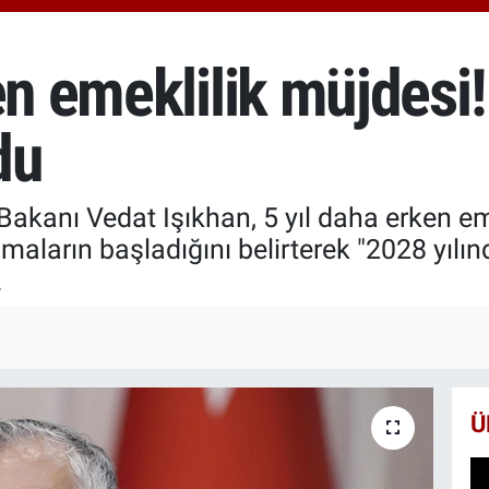
66
Bİ
13
en emeklilik müjdesi
BI
65
du
Bakanı Vedat Işıkhan, 5 yıl daha erken e
ışmaların başladığını belirterek "2028 yı
.
Ü