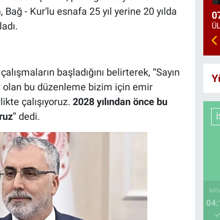
Bağ - Kur'lu esnafa 25 yıl yerine 20 yılda
0
ladı.
çalışmaların başladığını belirterek, “Sayın
Y
olan bu düzenleme bizim için emir
rlikte çalışıyoruz.
2028 yılından önce bu
ruz
” dedi.
İMS
04: