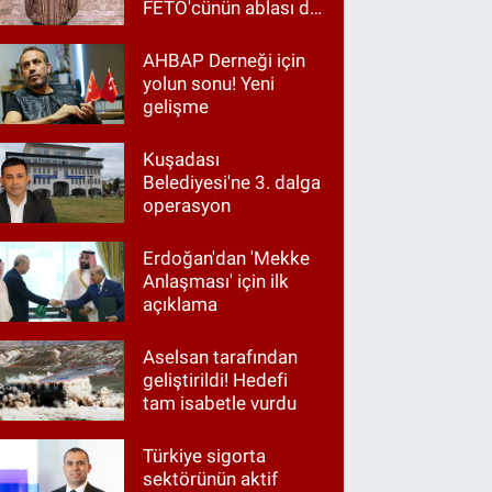
FETÖ'cünün ablası da
gözaltında
AHBAP Derneği için
yolun sonu! Yeni
gelişme
Kuşadası
Belediyesi'ne 3. dalga
operasyon
Erdoğan'dan 'Mekke
Anlaşması' için ilk
açıklama
Aselsan tarafından
geliştirildi! Hedefi
tam isabetle vurdu
Türkiye sigorta
sektörünün aktif