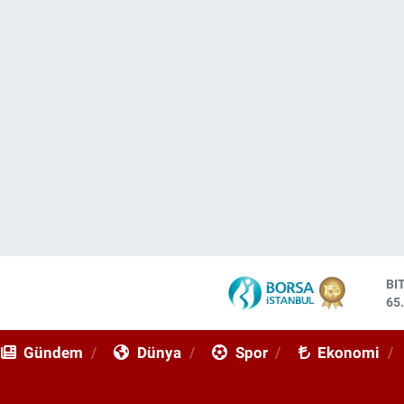
DO
47
EU
55
Gündem
Dünya
Spor
Ekonomi
ST
64
GR