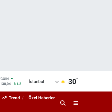
°
LAR
30
İstanbul
,7106
%0.17
RO
,1652
%0.27
Trend
Özel Haberler
ERLİN
,4046
%0.35
AM ALTIN