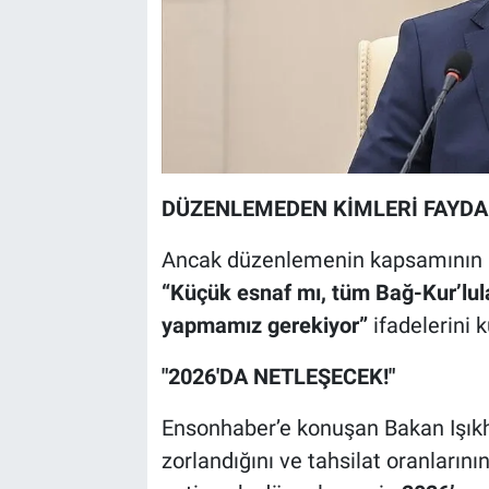
DÜZENLEMEDEN KİMLERİ FAYD
Ancak düzenlemenin kapsamının net
“Küçük esnaf mı, tüm Bağ-Kur’lul
yapmamız gerekiyor”
ifadelerini k
"2026'DA NETLEŞECEK!"
Ensonhaber’e konuşan Bakan Işık
zorlandığını ve tahsilat oranların