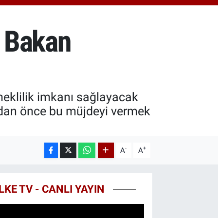
18.49
%2.12
ST100
.773
%-19
! Bakan
TCOIN
.130,04
%1.2
meklilik imkanı sağlayacak
lından önce bu müjdeyi vermek
-
+
A
A
LKE TV - CANLI YAYIN