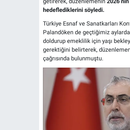
getirerek, düzenlemenin
2026’nın 
hedeflediklerini söyledi.
Türkiye Esnaf ve Sanatkarları Ko
Palandöken de geçtiğimiz aylarda 
doldurup emeklilik için yaşı bekl
gerektiğini belirterek, düzenlemen
çağrısında bulunmuştu.