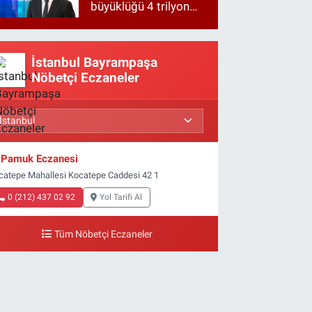
büyüklüğü 4 trilyon
TL'ye yaklaştı!
İstanbul Bayrampaşa
Nöbetçi Eczaneler
Pamuk Eczanesi
catepe Mahallesi Kocatepe Caddesi 42 1
0 (212) 437 02 92
Yol Tarifi Al
Tüm Nöbetçi Eczaneler