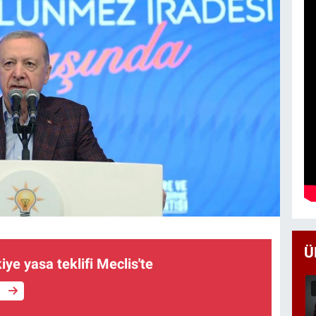
Ü
iye yasa teklifi Meclis'te
e