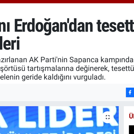
652
BİS
13.
 Erdoğan'dan tesett
BIT
64.
eri
hazırlanan AK Parti'nin Sapanca kampında
rtüsü tartışmalarına değinerek, tesettür
enin geride kaldığını vurguladı.
Ü