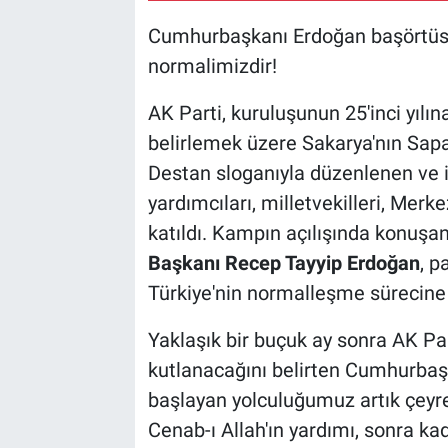
Cumhurbaşkanı Erdoğan başörtüsü t
normalimizdir!
AK Parti, kuruluşunun 25'inci yılın
belirlemek üzere Sakarya'nın Sapa
Destan sloganıyla düzenlenen ve 
yardımcıları, milletvekilleri, Merk
katıldı. Kampın açılışında konuşa
Başkanı Recep Tayyip Erdoğan
, p
Türkiye'nin normalleşme sürecine 
Yaklaşık bir buçuk ay sonra AK Pa
kutlanacağını belirten Cumhurbaş
başlayan yolculuğumuz artık çeyrek
Cenab-ı Allah'ın yardımı, sonra ka