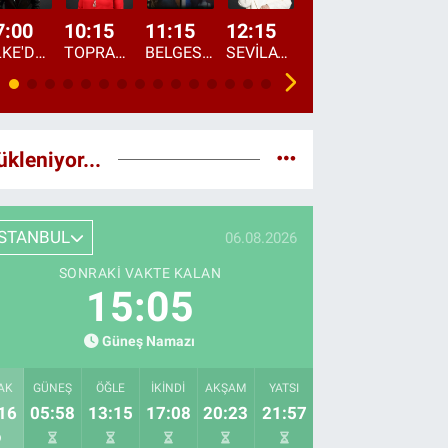
7:00
10:15
11:15
12:15
13:00
13:45
ÜLKE'DE BU SABAH
TOPRAKTAN SOFRAYA
BELGESEL: "ÜLKE'NİN ALIN TERİ"
SEVİLAY SUNGUR İLE ELİMİN BEREKETİ
ÖĞLE AJANSI
ÜLKE'DEN HABE
ükleniyor...
İSTANBUL
06.08.2026
SONRAKI VAKTE KALAN
15:04
Güneş Namazı
AK
GÜNEŞ
ÖĞLE
İKINDI
AKŞAM
YATSI
16
05:58
13:15
17:08
20:23
21:57