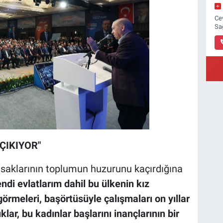
Ce
Sa
ÇIKIYOR"
saklarının toplumun huzurunu kaçırdığına
endi evlatlarım dahil bu ülkenin kız
örmeleri, başörtüsüyle çalışmaları on yıllar
ar, bu kadınlar başlarını inançlarının bir