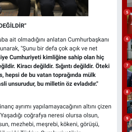
5
DEĞİLDİR"
ruba ait olmadığını anlatan Cumhurbaşkanı
6
unarak, "Şunu bir defa çok açık ve net
iye Cumhuriyeti kimliğine sahip olan hiç
dir. Kiracı değildir. Sığıntı değildir. Öteki
7
kis, hepsi de bu vatan toprağında mülk
asli unsurudur, bu milletin öz evladıdır."
8
nanç ayrımı yapılamayacağının altını çizen
aşadığı coğrafya neresi olursa olsun,
9
sun, mezhebi, meşrebi, kökeni, görüşü,