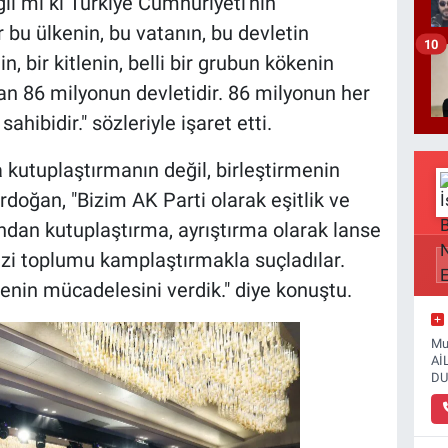
il mi ki Türkiye Cumhuriyeti'nin
 bu ülkenin, bu vatanın, bu devletin
10
n, bir kitlenin, belli bir grubun kökenin
an 86 milyonun devletidir. 86 milyonun her
ahibidir." sözleriyle işaret etti.
 kutuplaştırmanın değil, birleştirmenin
rdoğan, "Bizim AK Parti olarak eşitlik ve
ından kutuplaştırma, ayrıştırma olarak lanse
bizi toplumu kamplaştırmakla suçladılar.
enin mücadelesini verdik." diye konuştu.
Mu
Aİ
DU