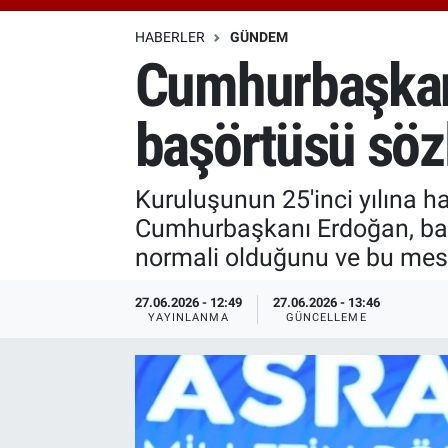
Özel Haberler
Dünya
Haber Arşivi
HABERLER
GÜNDEM
Cumhurbaşkanı
Yazarlar
Medya
başörtüsü sözl
Özel Haberler
Kadın
Kuruluşunun 25'inci yılına 
Cumhurbaşkanı Erdoğan, başö
Erişim Bilgileri
normali olduğunu ve bu mesel
Sağlık
27.06.2026 - 12:49
27.06.2026 - 13:46
YAYINLANMA
GÜNCELLEME
Teknoloji
Ramazan