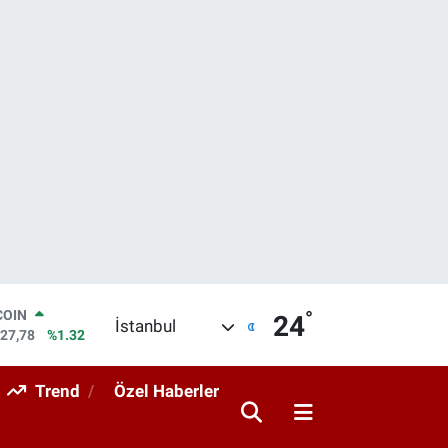
°
LAR
24
İstanbul
5894
%0.08
RO
0398
%-0.02
Trend
Özel Haberler
RLİN
1581
%0.16
M ALTIN