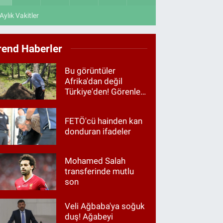
Aylık Vakitler
rend Haberler
Bu görüntüler
Afrika'dan değil
Türkiye'den! Görenler
hayrete düştü
FETÖ'cü hainden kan
donduran ifadeler
Mohamed Salah
transferinde mutlu
son
Veli Ağbaba'ya soğuk
duş! Ağabeyi