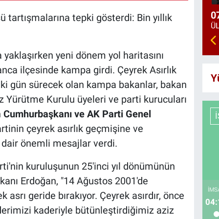
0
artışmalarına tepki gösterdi: Bin yıllık
a yaklaşırken yeni dönem yol haritasını
nca ilçesinde kampa girdi. Çeyrek Asırlık
Y
iki gün sürecek olan kampa bakanlar, bakan
ez Yürütme Kurulu üyeleri ve parti kurucuları
n
Cumhurbaşkanı ve AK Parti Genel
artinin çeyrek asırlık geçmişine ve
dair önemli mesajlar verdi.
rti'nin kuruluşunun 25'inci yıl dönümünün
kanı Erdoğan, "14 Ağustos 2001'de
İMS
 asrı geride bırakıyor. Çeyrek asırdır, önce
04:
derimizi kaderiyle bütünleştirdiğimiz aziz