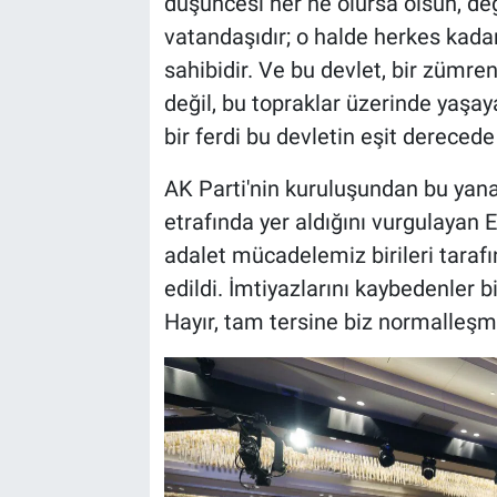
düşüncesi her ne olursa olsun, değ
vatandaşıdır; o halde herkes kadar
sahibidir. Ve bu devlet, bir zümreni
değil, bu topraklar üzerinde yaşay
bir ferdi bu devletin eşit derecede s
AK Parti'nin kuruluşundan bu yana
etrafında yer aldığını vurgulayan E
adalet mücadelemiz birileri taraf
edildi. İmtiyazlarını kaybedenler 
Hayır, tam tersine biz normalleşm