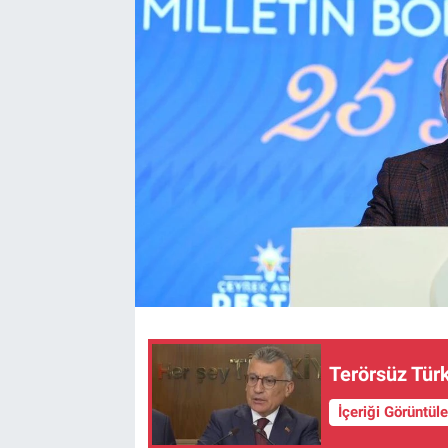
Terörsüz Türk
İçeriği Görüntül