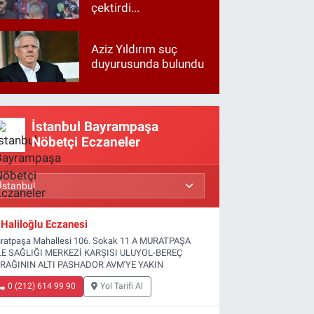
çektirdi...
Aziz Yıldırım suç
duyurusunda bulundu
İstanbul Bayrampaşa
Nöbetçi Eczaneler
Haliloğlu Eczanesi
ratpaşa Mahallesi 106. Sokak 11 A MURATPAŞA
LE SAĞLIĞI MERKEZİ KARŞISI ULUYOL-BEREÇ
RAĞININ ALTI PASHADOR AVM'YE YAKIN
0 (212) 614 99 90
Yol Tarifi Al