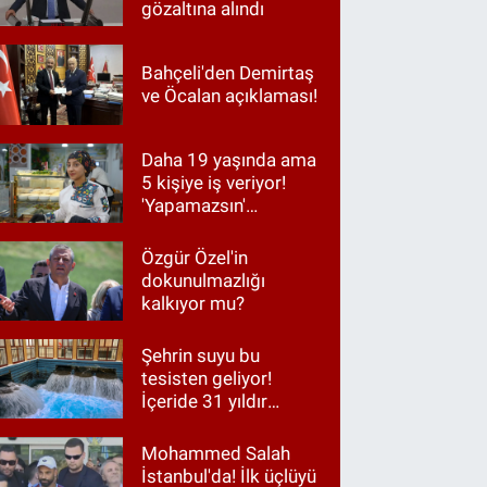
gözaltına alındı
Bahçeli'den Demirtaş
ve Öcalan açıklaması!
Daha 19 yaşında ama
5 kişiye iş veriyor!
'Yapamazsın'
diyenlere en güzel
cevap
Özgür Özel'in
dokunulmazlığı
kalkıyor mu?
Şehrin suyu bu
tesisten geliyor!
İçeride 31 yıldır
Kur’an okunuyor
Mohammed Salah
İstanbul'da! İlk üçlüyü