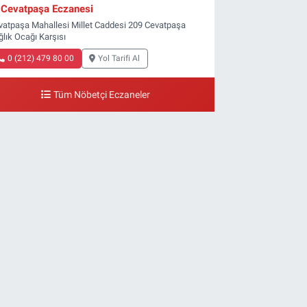
Cevatpaşa Eczanesi
vatpaşa Mahallesi Millet Caddesi 209 Cevatpaşa
ğlık Ocağı Karşısı
0 (212) 479 80 00
Yol Tarifi Al
Tüm Nöbetçi Eczaneler