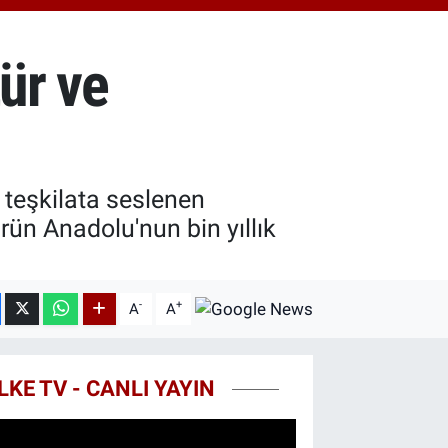
7.85
%0.54
T100
703
%11
ür ve
COIN
927,78
%1.32
 teşkilata seslenen
ün Anadolu'nun bin yıllık
-
+
A
A
LKE TV - CANLI YAYIN