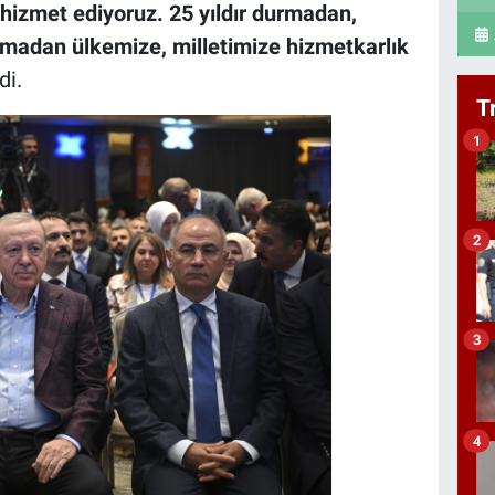
hizmet ediyoruz. 25 yıldır durmadan,
madan ülkemize, milletimize hizmetkarlık
di.
T
1
2
3
4