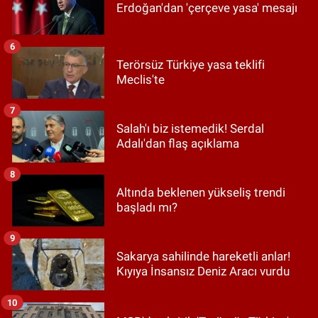
Erdoğan'dan 'çerçeve yasa' mesajı
6
Terörsüz Türkiye yasa teklifi
Meclis'te
7
Salah'ı biz istemedik! Serdal
Adalı'dan flaş açıklama
8
Altında beklenen yükseliş trendi
başladı mı?
9
Sakarya sahilinde hareketli anlar!
Kıyıya İnsansız Deniz Aracı vurdu
10