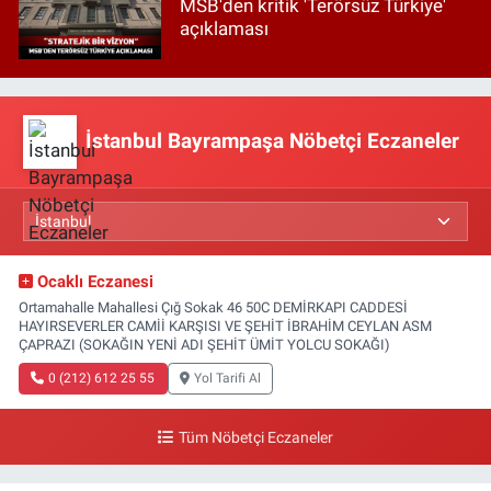
MSB'den kritik 'Terörsüz Türkiye'
açıklaması
İstanbul Bayrampaşa Nöbetçi Eczaneler
Ocaklı Eczanesi
Ortamahalle Mahallesi Çığ Sokak 46 50C DEMİRKAPI CADDESİ
HAYIRSEVERLER CAMİİ KARŞISI VE ŞEHİT İBRAHİM CEYLAN ASM
ÇAPRAZI (SOKAĞIN YENİ ADI ŞEHİT ÜMİT YOLCU SOKAĞI)
0 (212) 612 25 55
Yol Tarifi Al
Tüm Nöbetçi Eczaneler