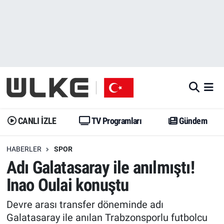
CANLI İZLE
CANLI YAYIN
Nöbetçi Eczaneler
TV Programları
TV Programları
Hava Durumu
Gündem
Gündem
İstanbul Namaz Vakitleri
Dünya
Trend
Trafik Durumu
CANLI İZLE
TV Programları
Gündem
Spor
Yaşam
Süper Lig Puan Durumu ve Fikstür
HABERLER
SPOR
Adı Galatasaray ile anılmıştı!
Erişim Bilgileri
Erişim Bilgileri
Erişim Bilgileri
Inao Oulai konuştu
Ekonomi
Spor
Tüm Manşetler
Devre arası transfer döneminde adı
Trend
Ekonomi
Son Dakika Haberleri
Galatasaray ile anılan Trabzonsporlu futbolcu