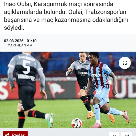
Inao Oulai, Karagümrük maçı sonrasında
Özel Haberler
Dünya
Haber Arşivi
açıklamalarda bulundu. Oulai, Trabzonspor'un
başarısına ve maç kazanmasına odaklandığını
Yazarlar
Medya
söyledi.
02.03.2026 - 01:10
Özel Haberler
YAYINLANMA
Kadın
Erişim Bilgileri
Sağlık
Teknoloji
Ramazan
Paylaş
-
+