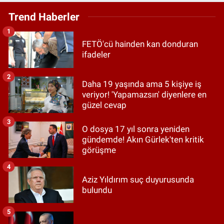
Trend Haberler
1
FETÖ'cü hainden kan donduran
ifadeler
2
Daha 19 yaşında ama 5 kişiye iş
veriyor! 'Yapamazsın' diyenlere en
güzel cevap
3
O dosya 17 yıl sonra yeniden
gündemde! Akın Gürlek'ten kritik
görüşme
4
Aziz Yıldırım suç duyurusunda
bulundu
5