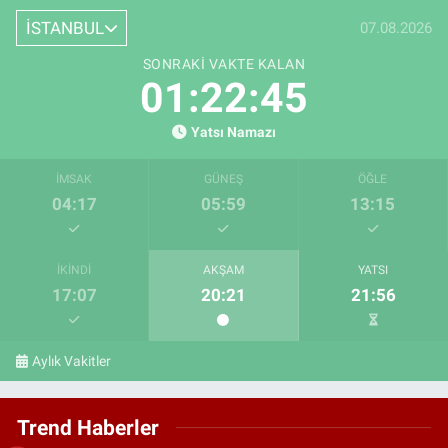
İSTANBUL
07.08.2026
SONRAKI VAKTE KALAN
01:22:44
Yatsı Namazı
İMSAK
GÜNEŞ
ÖĞLE
04:17
05:59
13:15
İKINDI
AKŞAM
YATSI
17:07
20:21
21:56
Aylık Vakitler
Trend Haberler