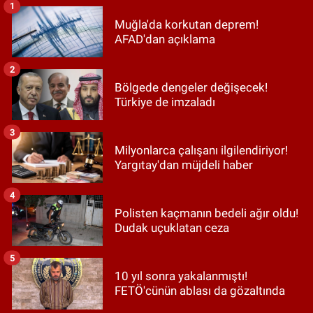
1
Muğla'da korkutan deprem!
AFAD'dan açıklama
2
Bölgede dengeler değişecek!
Türkiye de imzaladı
3
Milyonlarca çalışanı ilgilendiriyor!
Yargıtay'dan müjdeli haber
4
Polisten kaçmanın bedeli ağır oldu!
Dudak uçuklatan ceza
5
10 yıl sonra yakalanmıştı!
FETÖ'cünün ablası da gözaltında