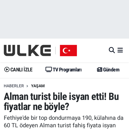
CANLI İZLE
CANLI YAYIN
Nöbetçi Eczaneler
TV Programları
TV Programları
Hava Durumu
Gündem
Gündem
İstanbul Namaz Vakitleri
Dünya
Trend
Trafik Durumu
CANLI İZLE
TV Programları
Gündem
Spor
Yaşam
Süper Lig Puan Durumu ve Fikstür
HABERLER
YAŞAM
Alman turist bile isyan etti! Bu
Erişim Bilgileri
Erişim Bilgileri
Erişim Bilgileri
fiyatlar ne böyle?
Ekonomi
Spor
Tüm Manşetler
Fethiye'de bir top dondurmaya 190, külahına da
Trend
Ekonomi
Son Dakika Haberleri
60 TL ödeyen Alman turist fahiş fiyata isyan