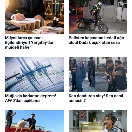
Milyonlarca çalışanı
Polisten kaçmanın bedeli ağır
ilgilendiriyor! Yargıtay'dan
oldu! Dudak uçuklatan ceza
müjdeli haber
Muğla'da korkutan deprem!
Kan donduran olay! Sen nasıl
AFAD'dan açıklama
annesin?