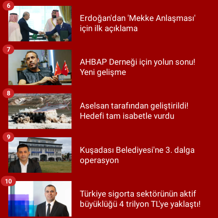
6
Erdoğan'dan 'Mekke Anlaşması'
için ilk açıklama
7
AHBAP Derneği için yolun sonu!
Yeni gelişme
8
Aselsan tarafından geliştirildi!
Hedefi tam isabetle vurdu
9
Kuşadası Belediyesi'ne 3. dalga
operasyon
10
Türkiye sigorta sektörünün aktif
büyüklüğü 4 trilyon TL'ye yaklaştı!