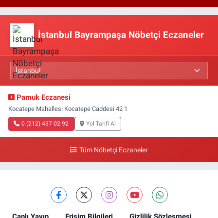
İstanbul Bayrampaşa Nöbetçi Eczaneler
Pamuk Eczanesi
Kocatepe Mahallesi Kocatepe Caddesi 42 1
0 (212) 437 02 92
Yol Tarifi Al
Tüm Nöbetçi Eczaneler
Canlı Yayın
Erişim Bilgileri
Gizlilik Sözleşmesi