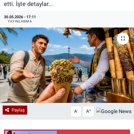
etti. İşte detaylar...
Özel Haberler
Dünya
Haber Arşivi
30.05.2026 - 17:11
YAYINLANMA
Yazarlar
Medya
Özel Haberler
Kadın
Erişim Bilgileri
Sağlık
Teknoloji
Paylaş
-
+
A
A
Ramazan