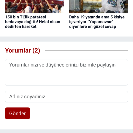
150 bin TL'lik patatesi
Daha 19 yaşında ama 5 kişiye
bedavaya dağıttı! Helal olsun
iş veriyor! 'Yapamazsın'
dedirten hareket
diyenlere en güzel cevap
Yorumlar (2)
Gönder