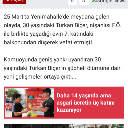
A
A
25 Mart'ta Yenimahalle'de meydana gelen
olayda, 30 yaşındaki Türkan Biçer, nişanlısı F.Ö.
ile birlikte yaşadığı evin 7. katındaki
balkonundan düşerek vefat etmişti.
Kamuoyunda geniş yankı uyandıran 30
yaşındaki Türkan Biçer'in şüpheli ölümüne dair
yeni gelişmeler ortaya çıktı...
Daha 14 yaşında ama
asgari ücretin üç katını
kazanıyor