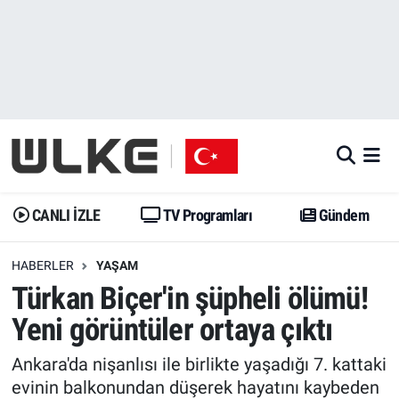
CANLI İZLE
CANLI YAYIN
Nöbetçi Eczaneler
TV Programları
TV Programları
Hava Durumu
Gündem
Gündem
İstanbul Namaz Vakitleri
Dünya
Trend
Trafik Durumu
CANLI İZLE
TV Programları
Gündem
Spor
Yaşam
Süper Lig Puan Durumu ve Fikstür
HABERLER
YAŞAM
Türkan Biçer'in şüpheli ölümü!
Erişim Bilgileri
Erişim Bilgileri
Erişim Bilgileri
Yeni görüntüler ortaya çıktı
Ekonomi
Spor
Tüm Manşetler
Ankara'da nişanlısı ile birlikte yaşadığı 7. kattaki
Trend
Ekonomi
Son Dakika Haberleri
evinin balkonundan düşerek hayatını kaybeden