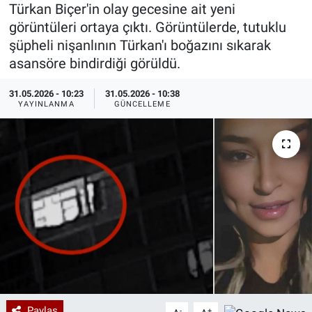
Türkan Biçer'in olay gecesine ait yeni
Özel Haberler
Dünya
Haber Arşivi
görüntüleri ortaya çıktı. Görüntülerde, tutuklu
şüpheli nişanlının Türkan'ı boğazını sıkarak
Yazarlar
Medya
asansöre bindirdiği görüldü.
31.05.2026 - 10:23
31.05.2026 - 10:38
Özel Haberler
YAYINLANMA
GÜNCELLEME
Kadın
Erişim Bilgileri
Sağlık
Teknoloji
Ramazan
Paylaş
-
+