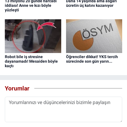
13 milyonu 20 günde harcadı
Daha 14 yaşında ama asgari
iddiası! Anne ve kızı böyle
ücretin üç katını kazanıyor
yüzleşti
Robot bile iş stresine
Öğrenciler dikkat! YKS tercih
dayanamadı! Mesaiden böyle
sürecinde son gün yarın...
kaçtı
Yorumlar