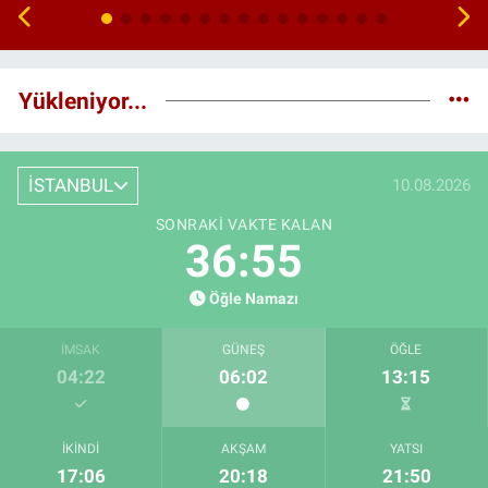
Yükleniyor...
İSTANBUL
10.08.2026
SONRAKI VAKTE KALAN
36:54
Öğle Namazı
İMSAK
GÜNEŞ
ÖĞLE
04:22
06:02
13:15
İKINDI
AKŞAM
YATSI
17:06
20:18
21:50