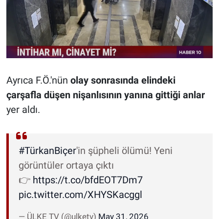
Ayrıca F.Ö.'nün
olay sonrasında elindeki
çarşafla düşen nişanlısının yanına gittiği anlar
yer aldı.
#TürkanBiçer
'in şüpheli ölümü! Yeni
görüntüler ortaya çıktı
👉
https://t.co/bfdEOT7Dm7
pic.twitter.com/XHYSKacggl
— ÜLKE TV (@ulketv)
May 31, 2026