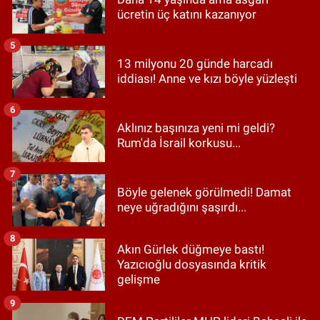
ücretin üç katını kazanıyor
5
13 milyonu 20 günde harcadı
iddiası! Anne ve kızı böyle yüzleşti
6
Aklınız başınıza yeni mi geldi?
Rum'da İsrail korkusu...
7
Böyle gelenek görülmedi! Damat
neye uğradığını şaşırdı...
8
Akın Gürlek düğmeye bastı!
Yazıcıoğlu dosyasında kritik
gelişme
9