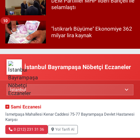
DEM Partililer MHP lideri Bahçeli ile
selamlaştı
10
"İstikrarlı Büyüme" Ekonomiye 362
milyar lira kaynak
İstanbul Bayrampaşa Nöbetçi Eczaneler
Sami Eczanesi
İsmetpaşa Mahallesi Kenar Caddesi 75-77 Bayrampaşa Devlet Hastanesi
Karşısı
0 (212) 231 31 36
Yol Tarifi Al