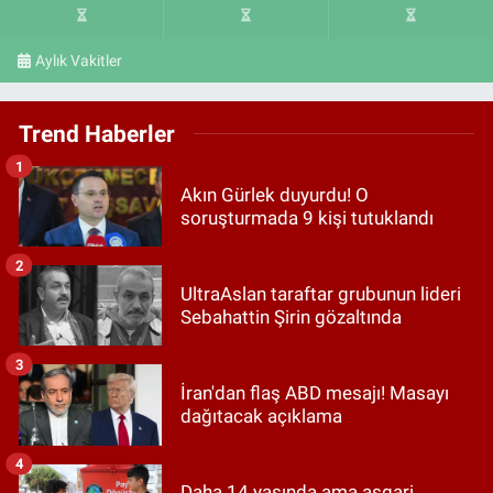
Aylık Vakitler
Trend Haberler
1
Akın Gürlek duyurdu! O
soruşturmada 9 kişi tutuklandı
2
UltraAslan taraftar grubunun lideri
Sebahattin Şirin gözaltında
3
İran'dan flaş ABD mesajı! Masayı
dağıtacak açıklama
4
Daha 14 yaşında ama asgari