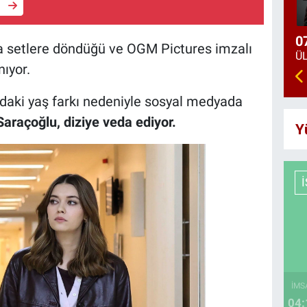
e
0
ra setlere döndüğü ve OGM Pictures imzalı
nıyor.
ndaki yaş farkı nedeniyle sosyal medyada
araçoğlu, diziye veda ediyor.
Y
İMS
04: