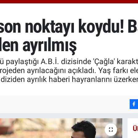
651
BİS
13.
son noktayı koydu! B
BIT
64.
den ayrılmış
ü paylaştığı A.B.İ. dizisinde 'Çağla' karak
jeden ayrılacağını açıkladı. Yaş farkı el
 diziden ayrılık haberi hayranlarını üzerke
Ü