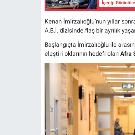
İçeriği Görüntül
Kenan İmirzalıoğlu’nun yıllar son
A.B.İ. dizisinde flaş bir ayrılık yaşa
Başlangıçta İmirzalıoğlu ile arası
eleştiri oklarının hedefi olan
Afra S