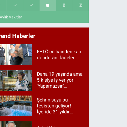
Aylık Vakitler
rend Haberler
FETÖ'cü hainden kan
donduran ifadeler
Daha 19 yaşında ama
5 kişiye iş veriyor!
'Yapamazsın'
diyenlere en güzel
cevap
Şehrin suyu bu
tesisten geliyor!
İçeride 31 yıldır
Kur’an okunuyor