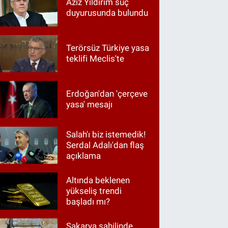
Aziz Yıldırım suç
duyurusunda bulundu
Terörsüz Türkiye yasa
teklifi Meclis'te
Erdoğan'dan 'çerçeve
yasa' mesajı
Salah'ı biz istemedik!
Serdal Adalı'dan flaş
açıklama
Altında beklenen
yükseliş trendi
başladı mı?
Sakarya sahilinde