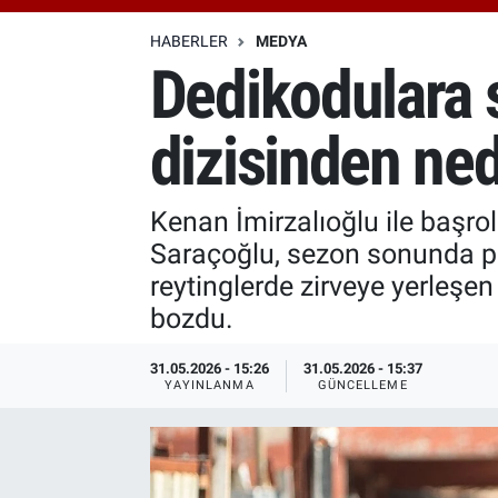
Özel Haberler
Dünya
Haber Arşivi
HABERLER
MEDYA
Dedikodulara 
Yazarlar
Medya
dizisinden ne
Özel Haberler
Kadın
Kenan İmirzalıoğlu ile başrol
Saraçoğlu, sezon sonunda pro
Erişim Bilgileri
reytinglerde zirveye yerleşen
bozdu.
Sağlık
31.05.2026 - 15:26
31.05.2026 - 15:37
Teknoloji
YAYINLANMA
GÜNCELLEME
Ramazan