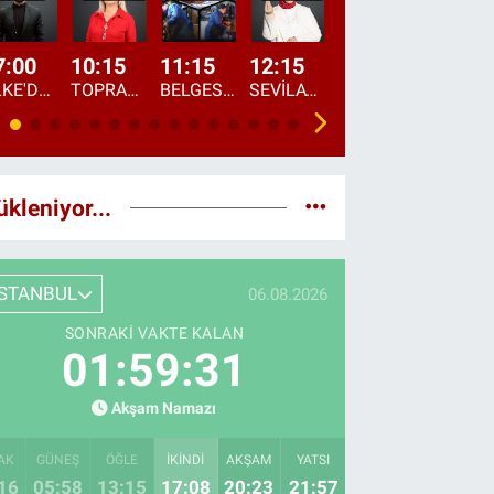
CANLI
7:00
10:15
11:15
12:15
13:00
13:45
ÜLKE'DE BU SABAH
TOPRAKTAN SOFRAYA
BELGESEL: "ÜLKE'NİN ALIN TERİ"
SEVİLAY SUNGUR İLE ELİMİN BEREKETİ
ÖĞLE AJANSI
ÜLKE'DEN HABE
ükleniyor...
İSTANBUL
06.08.2026
SONRAKI VAKTE KALAN
01:59:30
Akşam Namazı
AK
GÜNEŞ
ÖĞLE
İKINDI
AKŞAM
YATSI
16
05:58
13:15
17:08
20:23
21:57