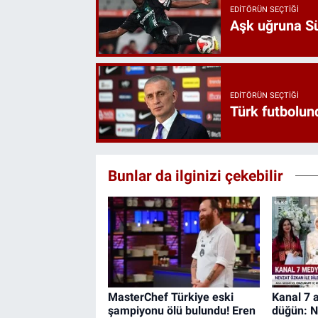
EDITÖRÜN SEÇTIĞI
Aşk uğruna Süp
EDITÖRÜN SEÇTIĞI
Türk futbolund
Bunlar da ilginizi çekebilir
MasterChef Türkiye eski
Kanal 7 a
şampiyonu ölü bulundu! Eren
düğün: N