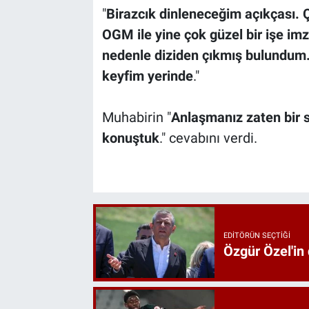
"
Birazcık dinleneceğim açıkçası. Ç
OGM ile yine çok güzel bir işe imz
nedenle diziden çıkmış bulundum.
keyfim yerinde
."
Muhabirin "
Anlaşmanız zaten bir
konuştuk
." cevabını verdi.
EDITÖRÜN SEÇTIĞI
Özgür Özel'in