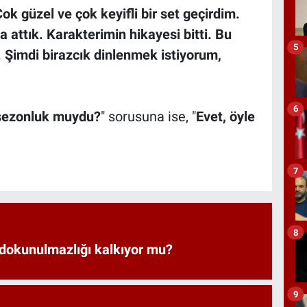
ok güzel ve çok keyifli bir set geçirdim.
a attık. Karakterimin hikayesi bitti. Bu
5
 Şimdi birazcık dinlenmek istiyorum,
6
 sezonluk muydu?
" sorusuna ise, "
Evet, öyle
7
8
 dokunulmazlığı kalkıyor mu?
9