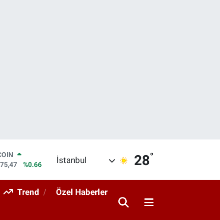
°
LAR
28
İstanbul
5986
%0.06
RO
0700
%0.1
Trend
Özel Haberler
RLİN
2438
%0.21
M ALTIN