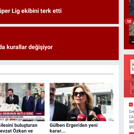
er Lig ekibini terk etti
10
a kurallar değişiyor
Or
CA
İB
ilesini buluşturan
Gülben Ergen'den yeni
ŞE
evzat Özkan ve
karar...