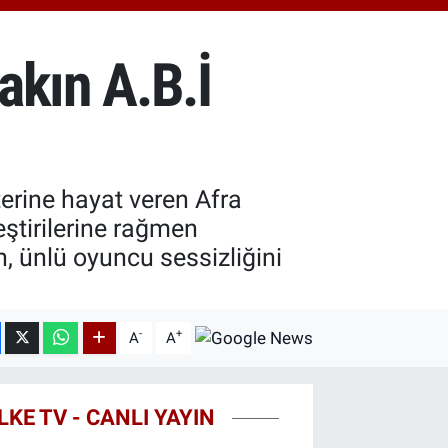
8.23
%0.39
T100
703
%0
akın A.B.İ
COIN
475,47
%0.66
terine hayat veren Afra
eştirilerine rağmen
n, ünlü oyuncu sessizliğini
-
+
A
A
LKE TV - CANLI YAYIN