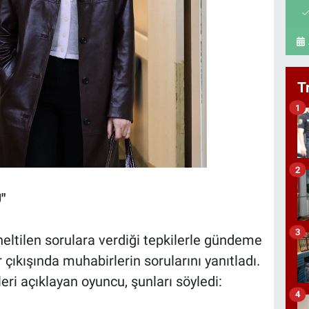
T
1
2
"
3
eltilen sorulara verdiği tepkilerle gündeme
çıkışında muhabirlerin sorularını yanıtladı.
nleri açıklayan oyuncu, şunları söyledi:
4