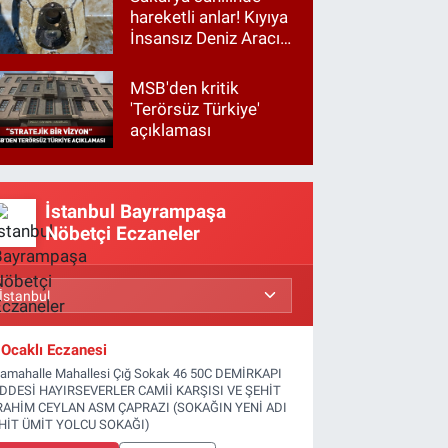
hareketli anlar! Kıyıya
İnsansız Deniz Aracı
vurdu
MSB'den kritik
'Terörsüz Türkiye'
açıklaması
İstanbul Bayrampaşa
Nöbetçi Eczaneler
Ocaklı Eczanesi
tamahalle Mahallesi Çığ Sokak 46 50C DEMİRKAPI
DDESİ HAYIRSEVERLER CAMİİ KARŞISI VE ŞEHİT
RAHİM CEYLAN ASM ÇAPRAZI (SOKAĞIN YENİ ADI
HİT ÜMİT YOLCU SOKAĞI)