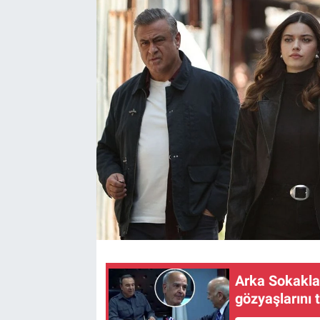
Arka Sokakla
gözyaşlarını