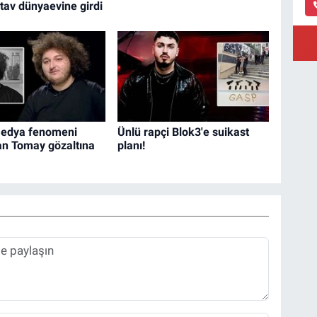
rtav dünyaevine girdi
medya fenomeni
Ünlü rapçi Blok3'e suikast
n Tomay gözaltına
planı!