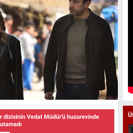
Ü
r dizisinin Vedat Müdür'ü huzurevinde
 tutamadı