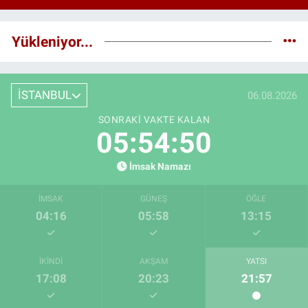
Yükleniyor...
İSTANBUL
06.08.2026
SONRAKI VAKTE KALAN
05:54:49
İmsak Namazı
İMSAK
GÜNEŞ
ÖĞLE
04:16
05:58
13:15
İKINDI
AKŞAM
YATSI
17:08
20:23
21:57