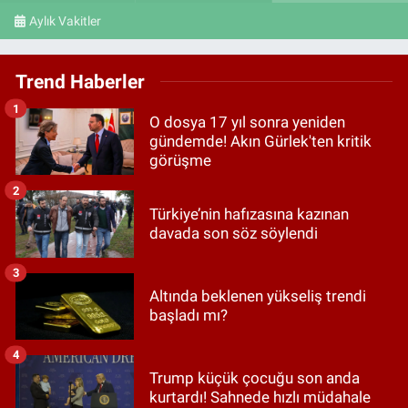
Aylık Vakitler
Trend Haberler
1
O dosya 17 yıl sonra yeniden
gündemde! Akın Gürlek'ten kritik
görüşme
2
Türkiye’nin hafızasına kazınan
davada son söz söylendi
3
Altında beklenen yükseliş trendi
başladı mı?
4
Trump küçük çocuğu son anda
kurtardı! Sahnede hızlı müdahale