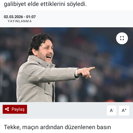
galibiyet elde ettiklerini söyledi.
Özel Haberler
Dünya
Haber Arşivi
02.03.2026 - 01:07
YAYINLANMA
Yazarlar
Medya
Özel Haberler
Kadın
Erişim Bilgileri
Sağlık
Teknoloji
Paylaş
-
+
A
A
Ramazan
Tekke, maçın ardından düzenlenen basın