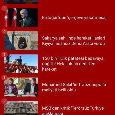
5
Erdoğan'dan 'çerçeve yasa' mesajı
6
Sakarya sahilinde hareketli anlar!
Kıyıya İnsansız Deniz Aracı vurdu
7
150 bin TL'lik patatesi bedavaya
dağıttı! Helal olsun dedirten
hareket
8
Mohamed Salah'ın Trabzonspor'a
maliyeti belli oldu
9
MSB'den kritik 'Terörsüz Türkiye'
açıklaması