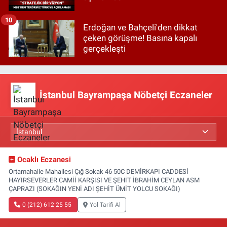
10
Erdoğan ve Bahçeli'den dikkat
çeken görüşme! Basına kapalı
gerçekleşti
İstanbul Bayrampaşa Nöbetçi Eczaneler
Ocaklı Eczanesi
Ortamahalle Mahallesi Çığ Sokak 46 50C DEMİRKAPI CADDESİ
HAYIRSEVERLER CAMİİ KARŞISI VE ŞEHİT İBRAHİM CEYLAN ASM
ÇAPRAZI (SOKAĞIN YENİ ADI ŞEHİT ÜMİT YOLCU SOKAĞI)
0 (212) 612 25 55
Yol Tarifi Al