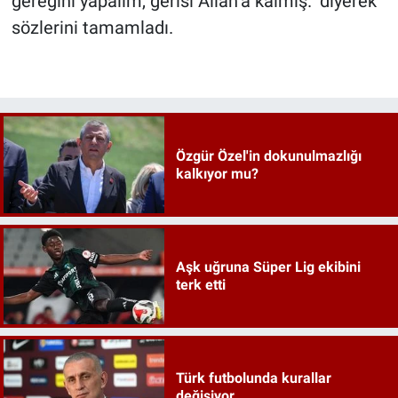
gereğini yapalım, gerisi Allah’a kalmış." diyerek
sözlerini tamamladı.
Özgür Özel'in dokunulmazlığı
kalkıyor mu?
Aşk uğruna Süper Lig ekibini
terk etti
Türk futbolunda kurallar
değişiyor