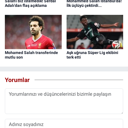
Salah'ı biz istemedik! Serdal
Mohammed Salah İstanbul'da!
Adalı'dan flaş açıklama
İlk üçlüyü çektirdi...
Mohamed Salah transferinde
Aşk uğruna Süper Lig ekibini
mutlu son
terk etti
Yorumlar