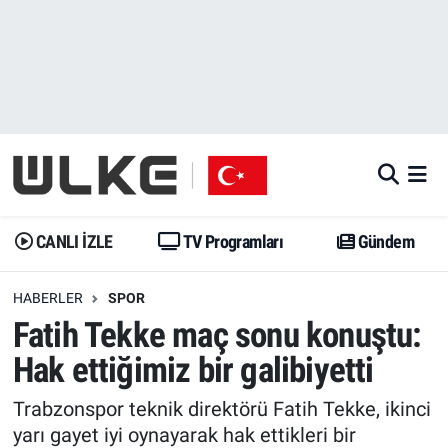
CANLI İZLE
CANLI YAYIN
Nöbetçi Eczaneler
TV Programları
TV Programları
Hava Durumu
Gündem
Gündem
İstanbul Namaz Vakitleri
Dünya
Trend
Trafik Durumu
CANLI İZLE
TV Programları
Gündem
Spor
Yaşam
Süper Lig Puan Durumu ve Fikstür
HABERLER
SPOR
Fatih Tekke maç sonu konuştu:
Erişim Bilgileri
Erişim Bilgileri
Erişim Bilgileri
Hak ettiğimiz bir galibiyetti
Ekonomi
Spor
Tüm Manşetler
Trabzonspor teknik direktörü Fatih Tekke, ikinci
Trend
Ekonomi
Son Dakika Haberleri
yarı gayet iyi oynayarak hak ettikleri bir