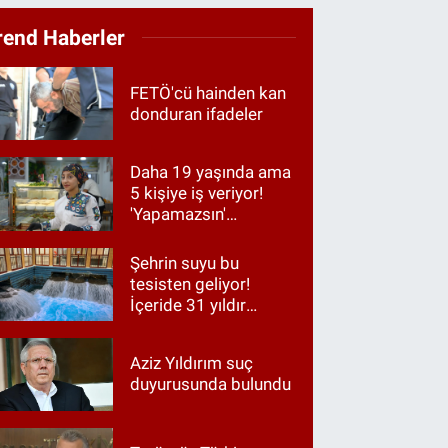
rend Haberler
FETÖ'cü hainden kan
donduran ifadeler
Daha 19 yaşında ama
5 kişiye iş veriyor!
'Yapamazsın'
diyenlere en güzel
cevap
Şehrin suyu bu
tesisten geliyor!
İçeride 31 yıldır
Kur’an okunuyor
Aziz Yıldırım suç
duyurusunda bulundu