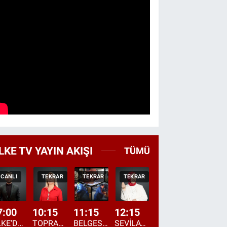
LKE TV YAYIN AKIŞI
TÜMÜ
CANLI
TEKRAR
TEKRAR
TEKRAR
HABER
CANLI
7:00
10:15
11:15
12:15
13:00
13:45
ÜLKE'DE BU SABAH
TOPRAKTAN SOFRAYA
BELGESEL: "ÜLKE'NİN ALIN TERİ"
SEVİLAY SUNGUR İLE ELİMİN BEREKETİ
ÖĞLE AJANSI
ÜLKE'DEN HABE