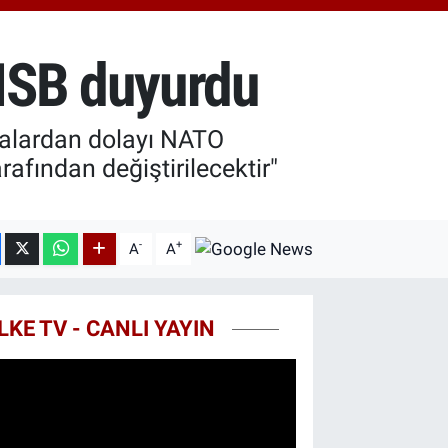
8.23
%0.39
T100
703
%0
MSB duyurdu
COIN
475,47
%0.66
malardan dolayı NATO
rafından değiştirilecektir"
-
+
A
A
LKE TV - CANLI YAYIN