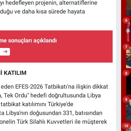
ı hedefleyen projenin, alternatiflerine
olduğu ve daha kısa sürede hayata
6
me sonuçları açıklandı
7
e
İ KATILIM
8
eden EFES-2026 Tatbikatı'na ilişkin dikkat
bya, Tek Ordu" hedefi doğrultusunda Libya
9
 tatbikat katılımını Türkiye'de
atta Libya'nın doğusundan 331, batısından
elin Türk Silahlı Kuvvetleri ile müşterek
10