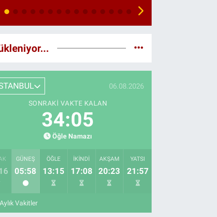
ükleniyor...
İSTANBUL
06.08.2026
SONRAKI VAKTE KALAN
34:04
Öğle Namazı
AK
GÜNEŞ
ÖĞLE
İKINDI
AKŞAM
YATSI
16
05:58
13:15
17:08
20:23
21:57
Aylık Vakitler