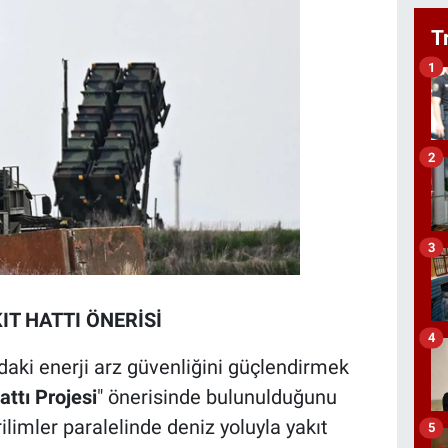
T
1
2
3
IT HATTI ÖNERİSİ
4
aki enerji arz güvenliğini güçlendirmek
ttı Projesi
" önerisinde bulunulduğunu
limler paralelinde deniz yoluyla yakıt
5