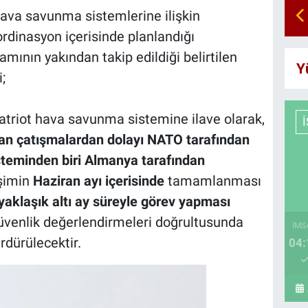
ava savunma sistemlerine ilişkin
ordinasyon içerisinde planlandığı
amının yakından takip edildiği belirtilen
Y
;
triot hava savunma sistemine ilave olarak,
nan çatışmalardan dolayı NATO tarafından
sisteminden biri Almanya tarafından
şimin
Haziran ayı içerisinde
tamamlanması
yaklaşık altı ay süreyle görev yapması
venlik değerlendirmeleri doğrultusunda
İMS
rdürülecektir.
04: