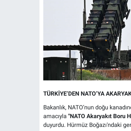
TÜRKİYE’DEN NATO’YA AKARYAK
Bakanlık, NATO’nun doğu kanadınd
amacıyla
"NATO Akaryakıt Boru Ha
duyurdu. Hürmüz Boğazı'ndaki geri