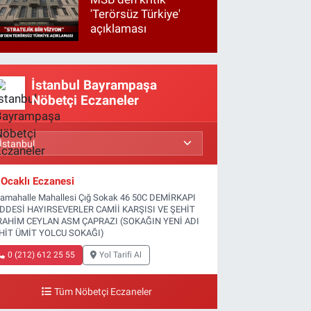
'Terörsüz Türkiye'
açıklaması
İstanbul Bayrampaşa
Nöbetçi Eczaneler
Ocaklı Eczanesi
tamahalle Mahallesi Çığ Sokak 46 50C DEMİRKAPI
DDESİ HAYIRSEVERLER CAMİİ KARŞISI VE ŞEHİT
RAHİM CEYLAN ASM ÇAPRAZI (SOKAĞIN YENİ ADI
HİT ÜMİT YOLCU SOKAĞI)
0 (212) 612 25 55
Yol Tarifi Al
Tüm Nöbetçi Eczaneler