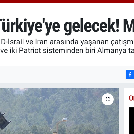
651
BİS
13.
ürkiye'ye gelecek! 
BIT
64.
BD-İsrail ve İran arasında yaşanan çatış
ave iki Patriot sisteminden biri Almanya ta
Ü