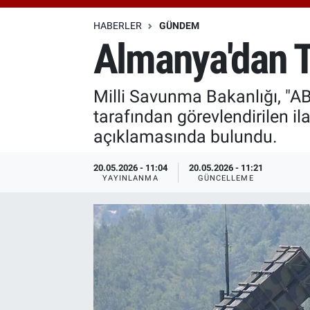
Özel Haberler
Dünya
Haber Arşivi
HABERLER
GÜNDEM
Almanya'dan T
Yazarlar
Medya
Milli Savunma Bakanlığı, "A
Özel Haberler
tarafından görevlendirilen il
Kadın
açıklamasında bulundu.
Erişim Bilgileri
20.05.2026 - 11:04
20.05.2026 - 11:21
YAYINLANMA
GÜNCELLEME
Sağlık
Teknoloji
Ramazan