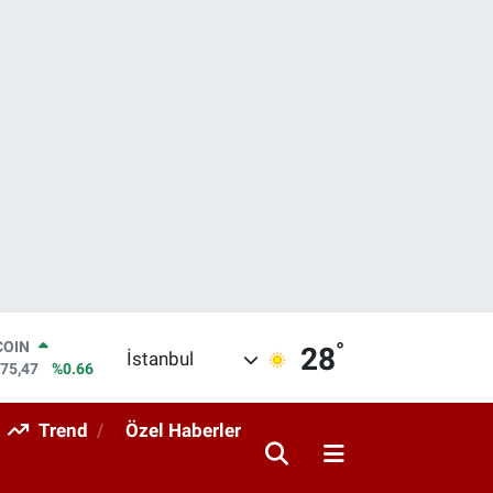
°
LAR
28
İstanbul
5986
%0.06
RO
0700
%0.1
Trend
Özel Haberler
RLİN
2438
%0.21
M ALTIN