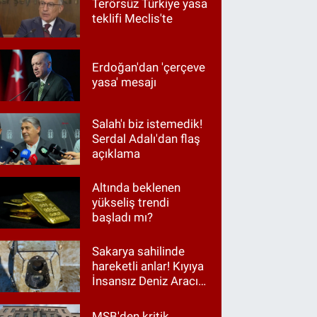
Terörsüz Türkiye yasa
teklifi Meclis'te
Erdoğan'dan 'çerçeve
yasa' mesajı
Salah'ı biz istemedik!
Serdal Adalı'dan flaş
açıklama
Altında beklenen
yükseliş trendi
başladı mı?
Sakarya sahilinde
hareketli anlar! Kıyıya
İnsansız Deniz Aracı
vurdu
MSB'den kritik