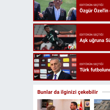
EDITÖRÜN SEÇTIĞI
Özgür Özel'in
EDITÖRÜN SEÇTIĞI
Aşk uğruna Süp
EDITÖRÜN SEÇTIĞI
Türk futbolund
Bunlar da ilginizi çekebilir