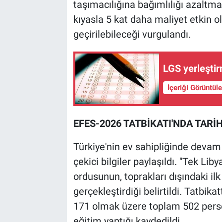
taşımacılığına bağımlılığı azaltmay
kıyasla 5 kat daha maliyet etkin 
geçirilebileceği vurgulandı.
LGS yerleştir
İçeriği Görüntül
EFES-2026 TATBİKATI'NDA TARİH
Türkiye'nin ev sahipliğinde devam 
çekici bilgiler paylaşıldı. "Tek Li
ordusunun, toprakları dışındaki ilk
gerçekleştirdiği belirtildi. Tatbik
171 olmak üzere toplam 502 person
eğitim yaptığı kaydedildi.