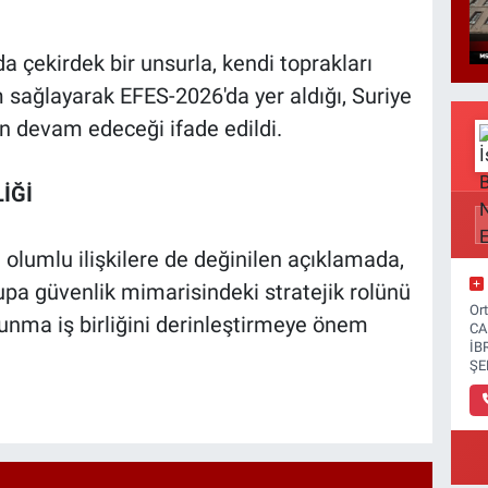
 çekirdek bir unsurla, kendi toprakları
ım sağlayarak EFES-2026'da yer aldığı, Suriye
n devam edeceği ifade edildi.
İĞİ
lumlu ilişkilere de değinilen açıklamada,
upa güvenlik mimarisindeki stratejik rolünü
Or
unma iş birliğini derinleştirmeye önem
CA
İB
ŞE