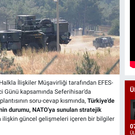
alkla İlişkiler Müşavirliği tarafından EFES-
Ü
ci Günü kapsamında Seferihisar'da
plantısının soru-cevap kısmında,
Türkiye'de
in durumu, NATO'ya sunulan stratejik
a
ilişkin güncel gelişmeleri içeren bir bilgiler
0